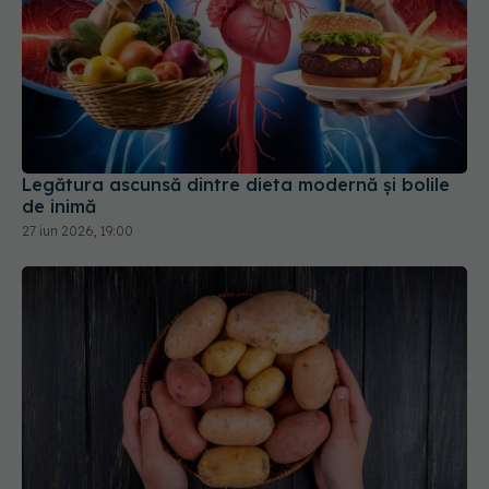
Legătura ascunsă dintre dieta modernă și bolile
de inimă
27 iun 2026, 19:00
Secretul pe care mulți îl ignoră: nu cartofii
îngrașă, ci ceea ce puneți peste ei