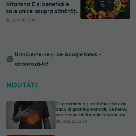
Vitamina E și beneficiile
sale unice asupra sănătății.
Previne bolile de inimă și
30.10.2023, 22:35
ajută sistemul imunitar
Urmărește-ne și pe Google News -
abonează‑te!
NOUTĂȚI
Microplasticele pot traversa bariera
placentară și modifica hormonii
08.08.2026, 18:00