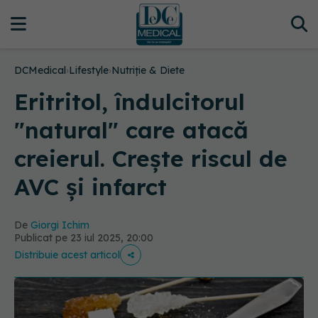
DCMedical
›
Lifestyle
›
Nutriție & Diete
Eritritol, îndulcitorul
"natural" care atacă
creierul. Crește riscul de
AVC și infarct
De
Giorgi Ichim
Publicat pe 23 iul 2025, 20:00
Distribuie acest articol