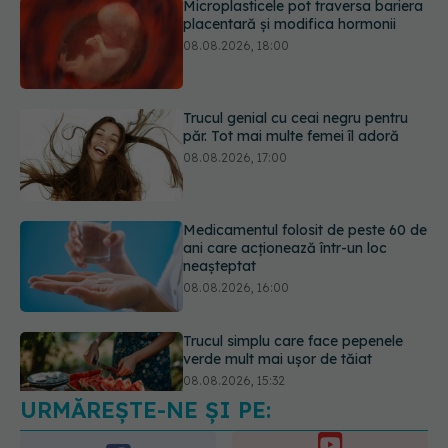
Trucul genial cu ceai negru pentru
păr. Tot mai multe femei îl adoră
08.08.2026, 17:00
Medicamentul folosit de peste 60 de
ani care acționează într-un loc
neașteptat
08.08.2026, 16:00
Trucul simplu care face pepenele
verde mult mai ușor de tăiat
08.08.2026, 15:32
URMĂREȘTE-NE ȘI PE:
Ce poți mânca și ce trebuie să eviți
dacă ai gastrită: exemplu de meniu
care reduce inflamația stomacului
6560
08.08.2026, 19:00
URMĂRITORI
ABONAȚI