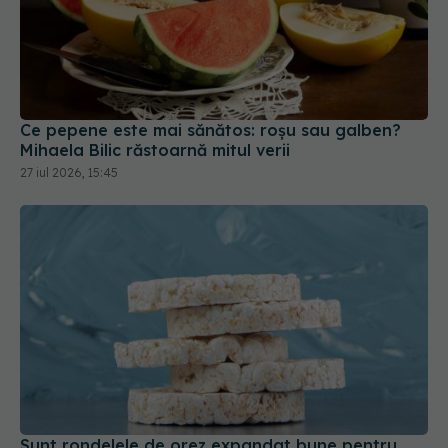
Ce pepene este mai sănătos: roșu sau galben?
Mihaela Bilic răstoarnă mitul verii
27 iul 2026, 15:45
Sunt rondelele de orez expandat bune pentru
sănătate sau sunt doar pline de calorii și fără
gust?
26 iun 2026, 09:59