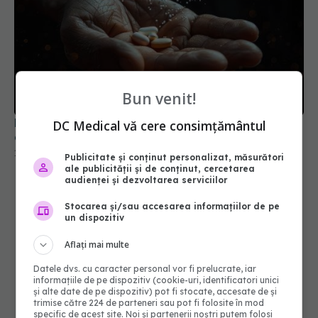
Pastilele care distrug organismul dacă nu sunt
administrate corect
Bun venit!
12 iul 2026, 10:18
DC Medical vă cere consimțământul
Publicitate și conținut personalizat, măsurători
ale publicității și de conținut, cercetarea
audienței și dezvoltarea serviciilor
Stocarea și/sau accesarea informațiilor de pe
un dispozitiv
Aflați mai multe
Datele dvs. cu caracter personal vor fi prelucrate, iar
informațiile de pe dispozitiv (cookie-uri, identificatori unici
și alte date de pe dispozitiv) pot fi stocate, accesate de și
trimise către 224 de parteneri sau pot fi folosite în mod
specific de acest site. Noi și partenerii noștri putem folosi