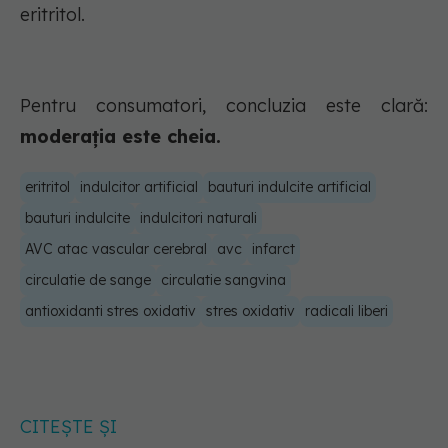
eritritol.
Pentru consumatori, concluzia este clară:
moderația este cheia.
eritritol
indulcitor artificial
bauturi indulcite artificial
bauturi indulcite
indulcitori naturali
AVC atac vascular cerebral
avc
infarct
circulatie de sange
circulatie sangvina
antioxidanti stres oxidativ
stres oxidativ
radicali liberi
CITEȘTE ȘI