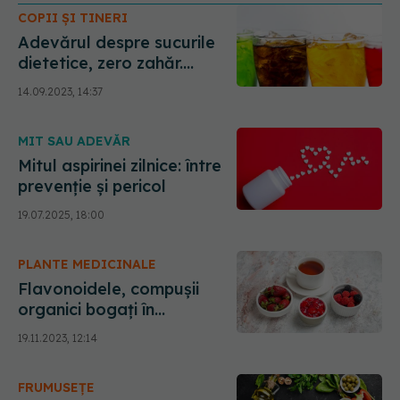
COPII ȘI TINERI
Adevărul despre sucurile
dietetice, zero zahăr.
Substanța găsită în saliva
14.09.2023, 14:37
oamenilor: Cresc insulina,
îngrașă mai rău, dau
MIT SAU ADEVĂR
infarct și AVC,
cresc hipertensiunea
Mitul aspirinei zilnice: între
prevenție și pericol
19.07.2025, 18:00
PLANTE MEDICINALE
Flavonoidele, compușii
organici bogați în
antioxidanți. Protejează
19.11.2023, 12:14
organismul de toxinele
zilnice și scad riscul de AVC
FRUMUSEȚE