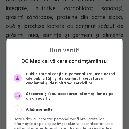
integrale, nutritive, carbohidrați sănătoși,
grăsimi sănătoase, proteine din carne slabă,
ouă și produse lactate cu conținut scăzut de
grăsimi, nuci, semințe și germeni și alimente
bogate în fier, precum pește, fasole gătită și
Bun venit!
legume verzi.
DC Medical vă cere consimțământul
Mâncați o masă ușor digerabilă cu 2-3 ore
Publicitate și conținut personalizat, măsurători
înainte de antrenament sau luați o gustare cu
ale publicității și de conținut, cercetarea
audienței și dezvoltarea serviciilor
batoane energizante, sandvișuri cu unt de
arahide sau fructe proaspete sau uscate.
Stocarea și/sau accesarea informațiilor de pe
un dispozitiv
Rămâneți hidratat consumând apă, băuturi
Aflați mai multe
pentru sportivi sau suc și luați în considerare
Datele dvs. cu caracter personal vor fi prelucrate, iar
informațiile de pe dispozitiv (cookie-uri, identificatori unici
smoothie-urile și băuturile înlocuitoare de masă
și alte date de pe dispozitiv) pot fi stocate, accesate de și