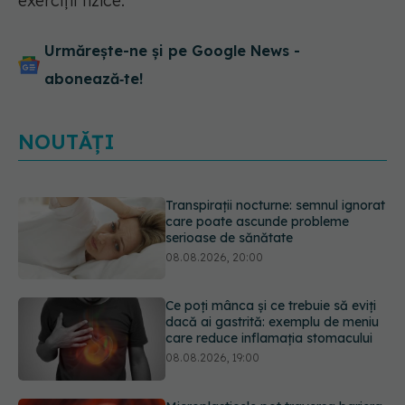
exerciții fizice.
Urmărește-ne și pe Google News -
abonează‑te!
NOUTĂȚI
Ce poți mânca și ce trebuie să eviți
dacă ai gastrită: exemplu de meniu
care reduce inflamația stomacului
08.08.2026, 19:00
Microplasticele pot traversa bariera
placentară și modifica hormonii
08.08.2026, 18:00