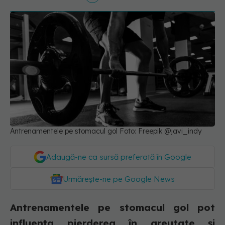
Antrenamentele pe stomacul gol Foto: Freepik @javi_indy
Adaugă-ne ca sursă preferată în Google
Urmărește-ne pe Google News
Antrenamentele pe stomacul gol pot
influența pierderea în greutate și