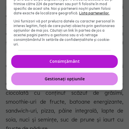
trimise către 224 de parteneri sau pot fi folosite în mod
pentru a crește aportul de lichide. Consumați
specific de acest site. Noi și partenerii noștri putem folosi
date exacte de localizare geografică.
Lista partenerilor.
carbohidrați, proteine și fibre între 30 de minute
Unii furnizori vă pot prelucra datele cu caracter personal în
și 2 ore de la terminarea antrenamentului,
interes legitim, față de care puteți obiecta prin gestionarea
opțiunilor de mai jos. Căutați un link în partea de jos a
deoarece proteinele sănătoase pot stimula
acestei pagini pentru a gestiona sau a vă retrage
consimțământul în setările de confidențialitate și cookie-
sistemul imunitar și pot accelera vindecarea
uri.
rănilor.
Consimțământ
Consumați alimente care conțin vitaminele C și
D, zinc și calciu pentru o mai bună recuperare.
Gestionați opțiunile
Opțiunile post-antrenament includ lapte de
ciocolată cu conținut scăzut de grăsimi,
smoothie-uri de fructe, batoane energizante,
sandwich-uri, pizza, pâine integrală, lapte de
soia, nuci și semințe, suc de prune și iaurt cu
fructe de pădure.