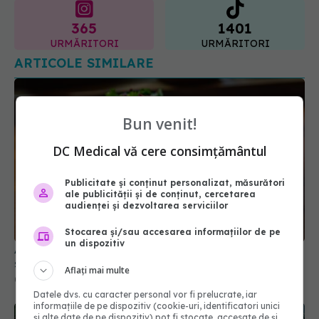
ARTICOLE SIMILARE
Bun venit!
DC Medical vă cere consimțământul
Publicitate și conținut personalizat, măsurători
ale publicității și de conținut, cercetarea
Alimentele care reduc inflamația în două
audienței și dezvoltarea serviciilor
săptămâni. Medicii le recomandă
03 mai 2025, 15:00
Stocarea și/sau accesarea informațiilor de pe
un dispozitiv
Aflați mai multe
Datele dvs. cu caracter personal vor fi prelucrate, iar
informațiile de pe dispozitiv (cookie-uri, identificatori unici
și alte date de pe dispozitiv) pot fi stocate, accesate de și