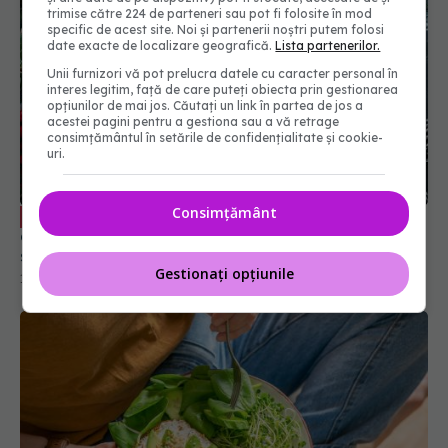
trimise către 224 de parteneri sau pot fi folosite în mod
specific de acest site. Noi și partenerii noștri putem folosi
date exacte de localizare geografică.
Lista partenerilor.
Unii furnizori vă pot prelucra datele cu caracter personal în
interes legitim, față de care puteți obiecta prin gestionarea
opțiunilor de mai jos. Căutați un link în partea de jos a
acestei pagini pentru a gestiona sau a vă retrage
consimțământul în setările de confidențialitate și cookie-
Dieta vegetariană și de post, impact
EXCLUSIV
uri.
asupra nutrienților. Dr. Lygia Alexandrescu oferă
sfaturi importante
17 noi 2025, 23:40
Consimțământ
Gestionați opțiunile