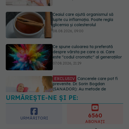
Ce spune culoarea ta preferată
despre vârsta pe care o ai. Care
este "codul cromatic" al generațiilor
07.08.2026, 21:29
EXCLUSIV
Cancerele care pot fi
prevenite. Dr. Sorin Bogdan
(SANADOR): Au metode de
prevenție
07.08.2026, 20:09
URMĂREȘTE-NE ȘI PE:
Trucul simplu de vară care te
răcorește după duș. De ce este bine
să nu te ștergi imediat
6560
08.08.2026, 10:37
URMĂRITORI
ABONAȚI
365
1401
URMĂRITORI
URMĂRITORI