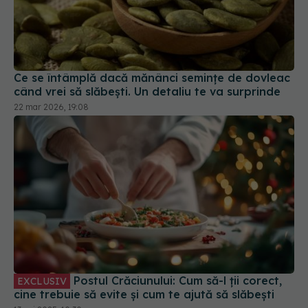
Ce se întâmplă dacă mănânci semințe de dovleac
când vrei să slăbești. Un detaliu te va surprinde
22 mar 2026, 19:08
Postul Crăciunului: Cum să-l ții corect,
EXCLUSIV
cine trebuie să evite și cum te ajută să slăbești
13 noi 2025, 10:30