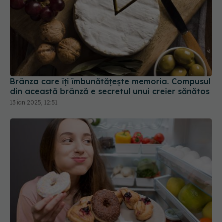
Brânza care îți îmbunătățește memoria. Compusul
din această brânză e secretul unui creier sănătos
13 ian 2025, 12:51
Cum scap de pofta de dulce
11 sep 2025, 11:19