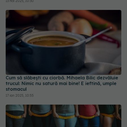
Cum să slăbești cu ciorbă. Mihaela Bilic dezvăluie
trucul: Nimic nu satură mai bine! E ieftină, umple
stomacul
17 ian 2025, 10:55