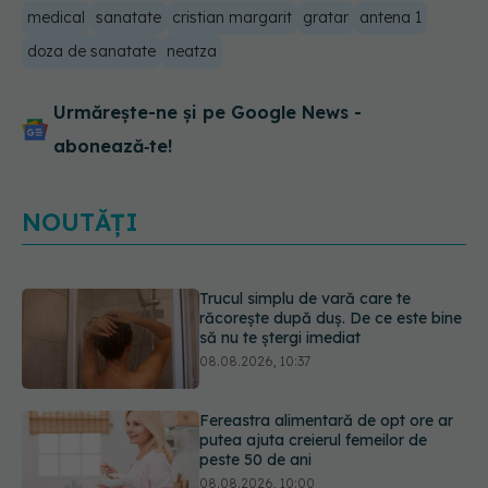
medical
sanatate
cristian margarit
gratar
antena 1
doza de sanatate
neatza
Urmărește-ne și pe Google News -
abonează‑te!
NOUTĂȚI
Fereastra alimentară de opt ore ar
putea ajuta creierul femeilor de
peste 50 de ani
08.08.2026, 10:00
Ceaiul care ajută organismul să
lupte cu inflamația. Poate regla
glicemia și colesterolul
08.08.2026, 09:00