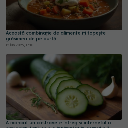
Această combinație de alimente îți topește
grăsimea de pe burtă
12 iun 2025, 17:10
A mâncat un castravete întreg și internetul a
explodat. Iată ce s-a întâmplat în corpul lui!
Video VIRAL pe TikTok
08 apr 2025, 14:13