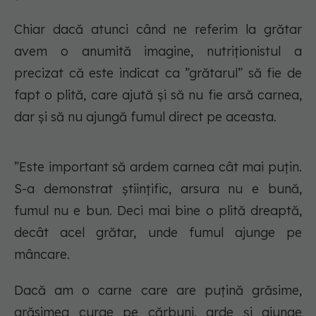
Chiar dacă atunci când ne referim la grătar
avem o anumită imagine, nutriționistul a
precizat că este indicat ca ”grătarul” să fie de
fapt o plită, care ajută și să nu fie arsă carnea,
dar și să nu ajungă fumul direct pe aceasta.
”Este important să ardem carnea cât mai puțin.
S-a demonstrat științific, arsura nu e bună,
fumul nu e bun. Deci mai bine o plită dreaptă,
decât acel grătar, unde fumul ajunge pe
mâncare.
Dacă am o carne care are puțină grăsime,
grăsimea curge pe cărbuni, arde și ajunge