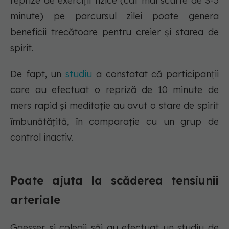
reprize de exerciții fizice (cât mai scurte de 3-5
minute) pe parcursul zilei poate genera
beneficii trecătoare pentru creier și starea de
spirit.
De fapt, un
studiu
a constatat că participanții
care au efectuat o repriză de 10 minute de
mers rapid și meditație au avut o stare de spirit
îmbunătățită, în comparație cu un grup de
control inactiv.
Poate ajuta la scăderea tensiunii
arteriale
Gaesser și colegii săi au efectuat un studiu de