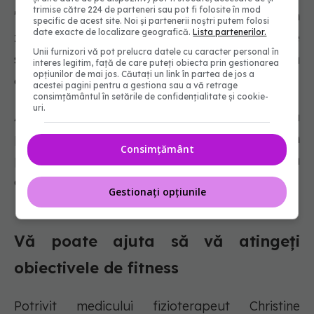
trimise către 224 de parteneri sau pot fi folosite în mod
"Încorporarea unor antrenamente mai scurte în
specific de acest site. Noi și partenerii noștri putem folosi
date exacte de localizare geografică.
Lista partenerilor.
ziua dumneavoastră poate reduce răspunsul de
Unii furnizori vă pot prelucra datele cu caracter personal în
stres sau teama pe care unii oameni o au față
interes legitim, față de care puteți obiecta prin gestionarea
opțiunilor de mai jos. Căutați un link în partea de jos a
de o sesiune de antrenament", spune Gallucci.
acestei pagini pentru a gestiona sau a vă retrage
consimțământul în setările de confidențialitate și cookie-
uri.
Atunci când privești fitness-ul din această
perspectivă, antrenamentele mai scurte devin
Consimțământ
pur și simplu o parte a zilei tale, mai degrabă
decât o sesiune stresantă la sală.
Gestionați opțiunile
Vă poate ajuta să vă atingeți
obiectivele de fitness
Potrivit medicului fizioterapeut Christine