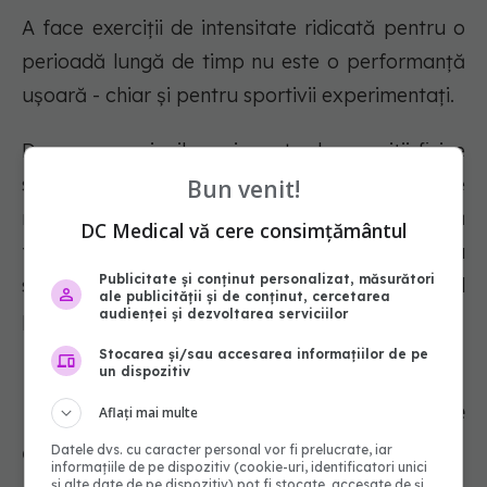
A face exerciții de intensitate ridicată pentru o
perioadă lungă de timp nu este o performanță
ușoară - chiar și pentru sportivii experimentați.
De aceea, sesiunile mai scurte de exerciții fizice
sunt atractive pentru fanii fitness-ului de toate
Bun venit!
nivelurile. Diminuarea timpului vă permite să
DC Medical vă cere consimțământul
faceți exerciții la intensități mai mari, care nu
Publicitate și conținut personalizat, măsurători
sunt susținute cu ușurință sau confortabil
ale publicității și de conținut, cercetarea
audienței și dezvoltarea serviciilor
pentru perioade mai lungi de timp.
Stocarea și/sau accesarea informațiilor de pe
un dispozitiv
Reduceți stresul provocat de
Aflați mai multe
exercițiile fizice
Datele dvs. cu caracter personal vor fi prelucrate, iar
informațiile de pe dispozitiv (cookie-uri, identificatori unici
și alte date de pe dispozitiv) pot fi stocate, accesate de și