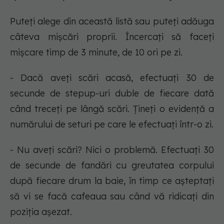
Puteți alege din această listă sau puteți adăuga
câteva mișcări proprii. Încercați să faceți
mișcare timp de 3 minute, de 10 ori pe zi.
- Dacă aveți scări acasă, efectuați 30 de
secunde de stepup-uri duble de fiecare dată
când treceți pe lângă scări. Țineți o evidență a
numărului de seturi pe care le efectuați într-o zi.
- Nu aveți scări? Nici o problemă. Efectuați 30
de secunde de fandări cu greutatea corpului
după fiecare drum la baie, în timp ce așteptați
să vi se facă cafeaua sau când vă ridicați din
poziția așezat.