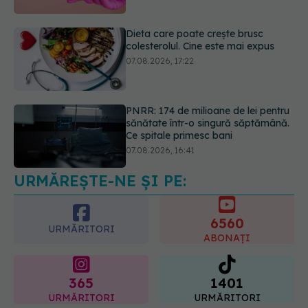
PNRR: 174 de milioane de lei pentru
sănătate într-o singură săptămână.
Ce spitale primesc bani
07.08.2026, 16:41
Ce spune culoarea ta preferată
despre vârsta pe care o ai. Care
este "codul cromatic" al generațiilor
07.08.2026, 21:29
URMĂREȘTE-NE ȘI PE:
6560
URMĂRITORI
ABONAȚI
365
1401
URMĂRITORI
URMĂRITORI