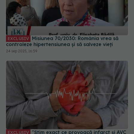
Misiunea 70/2030: România vrea să
EXCLUSIV
controleze hipertensiunea și să salveze vieți
24 sep 2025, 16:59
"Știm exact ce provoacă infarct și AVC
EXCLUSIV