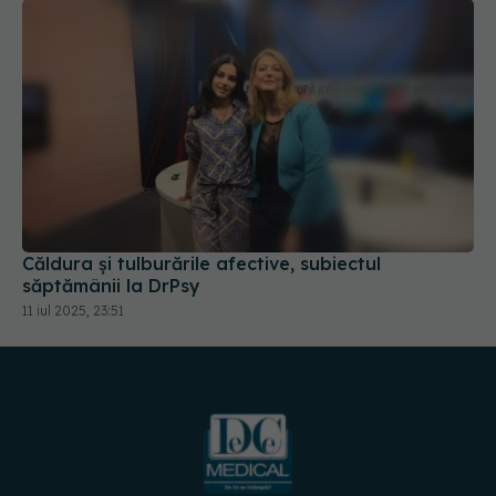
Căldura și tulburările afective, subiectul
săptămânii la DrPsy
11 iul 2025, 23:51