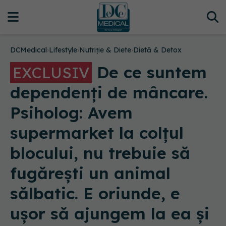
DCMedical
›
Lifestyle
›
Nutriție & Diete
›
Dietă & Detox
De ce suntem
EXCLUSIV
dependenți de mâncare.
Psiholog: Avem
supermarket la colțul
blocului, nu trebuie să
fugărești un animal
sălbatic. E oriunde, e
ușor să ajungem la ea și