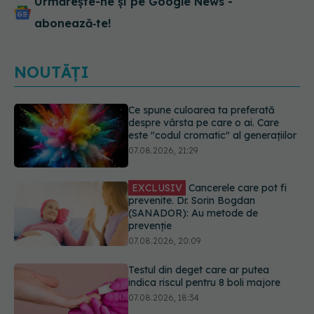
Urmărește-ne și pe Google News -
abonează‑te!
NOUTĂȚI
EXCLUSIV
Cancerele care pot fi
prevenite. Dr. Sorin Bogdan
(SANADOR): Au metode de
prevenție
07.08.2026, 20:09
Testul din deget care ar putea
indica riscul pentru 8 boli majore
07.08.2026, 18:34
Dieta care poate crește brusc
colesterolul. Cine este mai expus
07.08.2026, 17:22