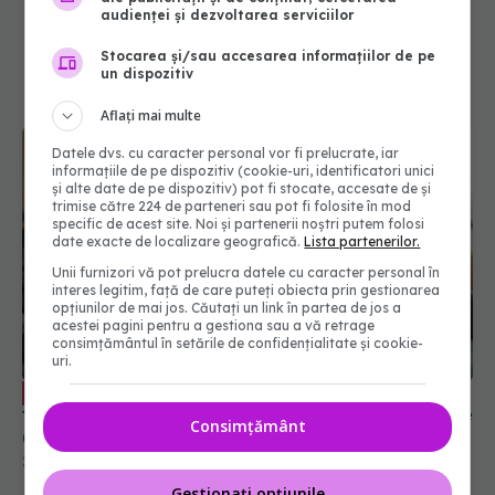
audienței și dezvoltarea serviciilor
Stocarea și/sau accesarea informațiilor de pe
un dispozitiv
Aflați mai multe
Datele dvs. cu caracter personal vor fi prelucrate, iar
informațiile de pe dispozitiv (cookie-uri, identificatori unici
și alte date de pe dispozitiv) pot fi stocate, accesate de și
trimise către 224 de parteneri sau pot fi folosite în mod
specific de acest site. Noi și partenerii noștri putem folosi
date exacte de localizare geografică.
Lista partenerilor.
Unii furnizori vă pot prelucra datele cu caracter personal în
interes legitim, față de care puteți obiecta prin gestionarea
opțiunilor de mai jos. Căutați un link în partea de jos a
acestei pagini pentru a gestiona sau a vă retrage
consimțământul în setările de confidențialitate și cookie-
uri.
Semnele de alarmă din sarcină care
EXCLUSIV
trebuie să te trimită la medic. Dr. Ingrid Gheorghe
Consimțământ
(SANADOR): Necesită prezentare imediată
29 sep 2025, 14:24
Gestionați opțiunile