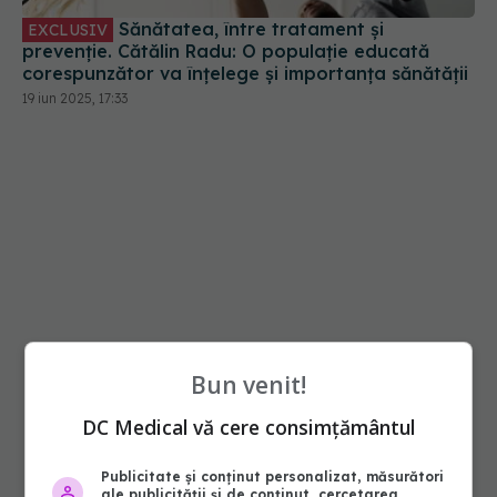
Sănătatea, între tratament și
EXCLUSIV
prevenție. Cătălin Radu: O populație educată
corespunzător va înțelege și importanța sănătății
19 iun 2025, 17:33
Bun venit!
DC Medical vă cere consimțământul
Publicitate și conținut personalizat, măsurători
ale publicității și de conținut, cercetarea