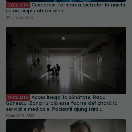
Cum previi formarea pietrelor la rinichi
EXCLUSIV
cu un simplu obicei zilnic
29 iul 2025, 13:31
Acces inegal la sănătate. Radu
EXCLUSIV
Gănescu: Zona rurală este foarte deficitară la
serviciile medicale. Pacienții ajung târziu
19 iun 2025, 23:39