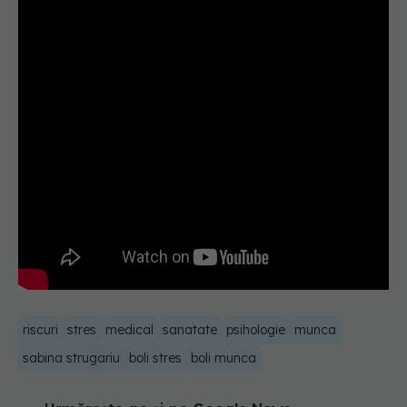
riscuri
stres
medical
sanatate
psihologie
munca
sabina strugariu
boli stres
boli munca