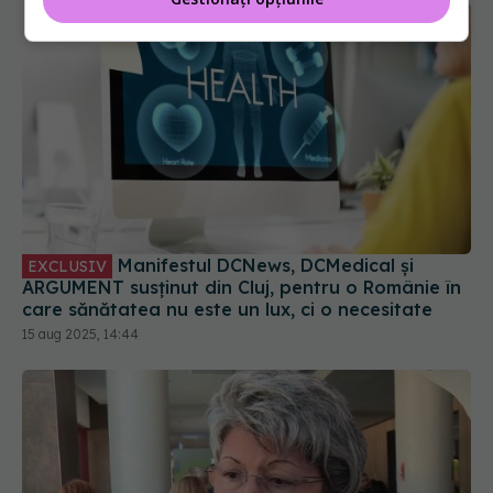
Manifestul DCNews, DCMedical și
EXCLUSIV
ARGUMENT susținut din Cluj, pentru o Românie în
care sănătatea nu este un lux, ci o necesitate
15 aug 2025, 14:44