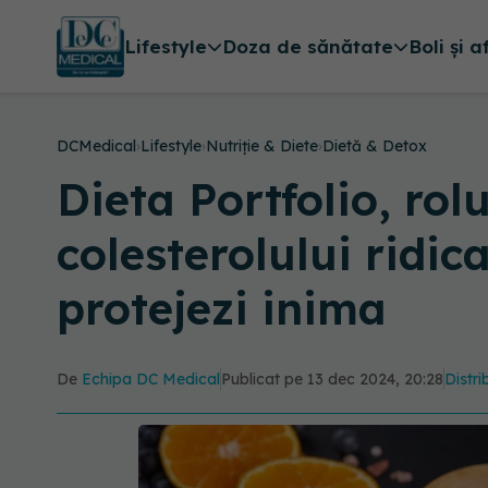
Lifestyle
Doza de sănătate
Boli și a
DCMedical
›
Lifestyle
›
Nutriție & Diete
›
Dietă & Detox
Dieta Portfolio, ro
colesterolului ridic
protejezi inima
De
Echipa DC Medical
Publicat pe 13 dec 2024, 20:28
Distri