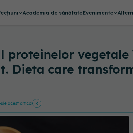
fecțiuni
Academia de sănătate
Evenimente
Alter
lul proteinelor vegetal
at. Dieta care transfor
buie acest articol