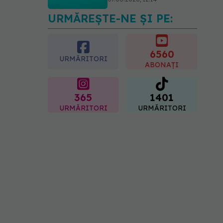
URMĂREȘTE-NE ȘI PE:
PNRR: 174 de milioane de
lei pentru sănătate într-o
singură săptămână. Ce
spitale primesc bani
6560
URMĂRITORI
07.08.2026, 16:41
ABONAȚI
365
1401
URMĂRITORI
URMĂRITORI