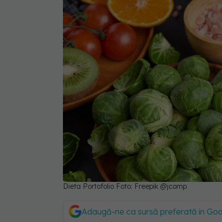
Dieta Portofolio Foto: Freepik @jcomp
Adaugă-ne ca sursă preferată în Go