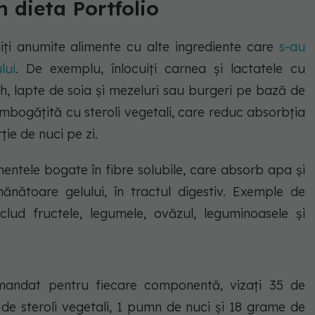
 dieta Portfolio
uiți anumite alimente cu alte ingrediente care
s-au
lui
. De exemplu, înlocuiți carnea și lactatele cu
h, lapte de soia și mezeluri sau burgeri pe bază de
 îmbogățită cu steroli vegetali, care reduc absorbția
ție de nuci pe zi.
ntele bogate în fibre solubile, care absorb apa și
nătoare gelului, în tractul digestiv. Exemple de
clud fructele, legumele, ovăzul, leguminoasele și
omandat pentru fiecare componentă, vizați 35 de
de steroli vegetali, 1 pumn de nuci și 18 grame de