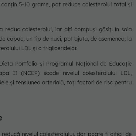
 conțin 5-10 grame, pot reduce colesterolul total și
 reduc colesterolul, iar alți compuși găsiți în soia
de copac, un tip de nuci, pot ajuta, de asemenea, la
rolului LDL și a trigliceridelor.
Dieta Portfolio și Programul Național de Educație
pa II (NCEP) scade nivelul colesterolului LDL,
idele și tensiunea arterială, toți factori de risc pentru
e
reducă nivelul colesterolului, dar poate fi dificil de