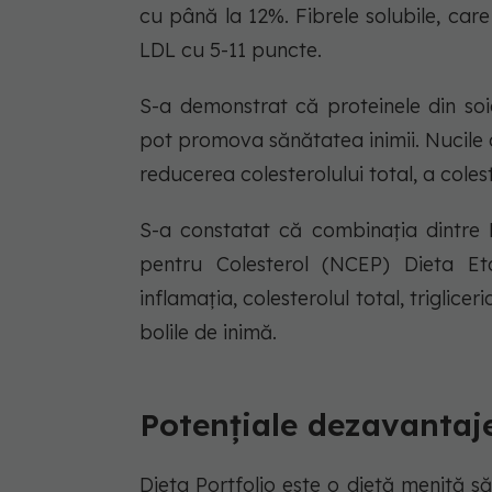
cu până la 12%. Fibrele solubile, care
LDL cu 5-11 puncte.
S-a demonstrat că proteinele din soia
pot promova sănătatea inimii. Nucile 
reducerea colesterolului total, a coleste
S-a constatat că combinația dintre 
pentru Colesterol (NCEP) Dieta Eta
inflamația, colesterolul total, triglicer
bolile de inimă.
Potențiale dezavantaj
Dieta Portfolio este o dietă menită să 