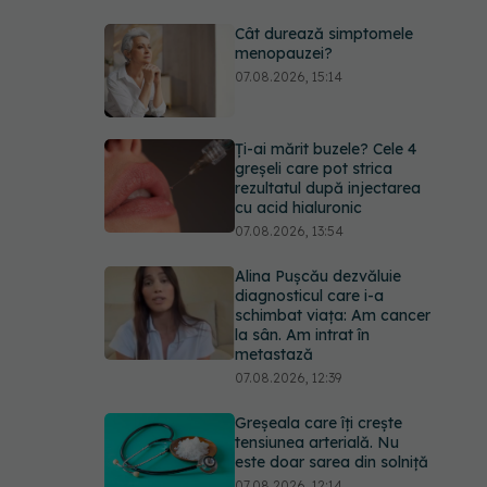
Cât durează simptomele
menopauzei?
07.08.2026, 15:14
Ți-ai mărit buzele? Cele 4
greșeli care pot strica
rezultatul după injectarea
cu acid hialuronic
07.08.2026, 13:54
Alina Pușcău dezvăluie
diagnosticul care i-a
schimbat viața: Am cancer
la sân. Am intrat în
metastază
07.08.2026, 12:39
Greșeala care îți crește
tensiunea arterială. Nu
este doar sarea din solniță
07.08.2026, 12:14