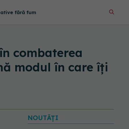
native fără fum
e în combaterea
mă modul în care îți
NOUTĂȚI