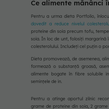
Ce alimente mănânci în
Pentru a urma dieta Portfolio, înloc
dovedit a reduce nivelul colesterolu
proteine din soia precum tofu, tempe
soia. În loc de unt, folosiți margarină
colesterolului. Includeți cel puțin o por
Dieta promovează, de asemenea, alime
formează o substanță groasă, asemă
alimente bogate în fibre solubile in
semințele de in.
Pentru a atinge aportul zilnic rec
grame de proteine din soia, 2 grame 