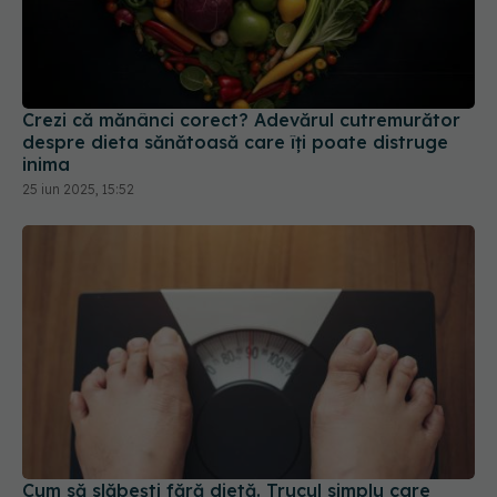
Crezi că mănânci corect? Adevărul cutremurător
despre dieta sănătoasă care îți poate distruge
inima
25 iun 2025, 15:52
Cum să slăbești fără dietă. Trucul simplu care
funcționează mereu
13 mar 2025, 14:29