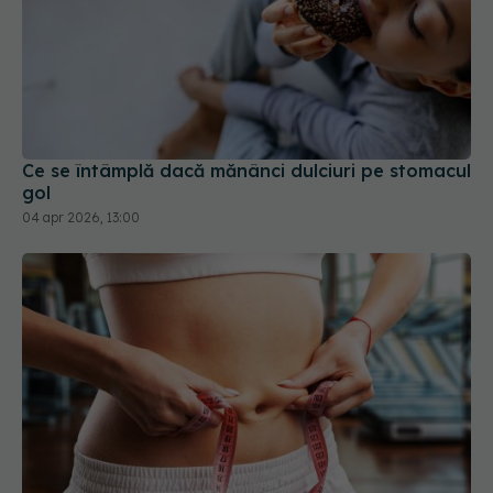
Ce se întâmplă dacă mănânci dulciuri pe stomacul
gol
04 apr 2026, 13:00
Rețeta de slăbit care "funcționează pentru toată
lumea". Bilic: Acest aliment e soluția!
09 ian 2026, 13:10