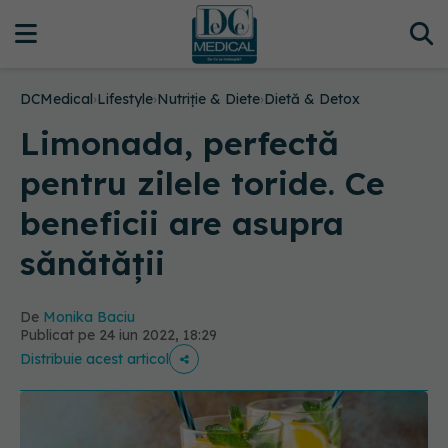
DCMedical
›
Lifestyle
›
Nutriție & Diete
›
Dietă & Detox
Limonada, perfectă
pentru zilele toride. Ce
beneficii are asupra
sănătății
De
Monika Baciu
Publicat pe 24 iun 2022, 18:29
Distribuie acest articol