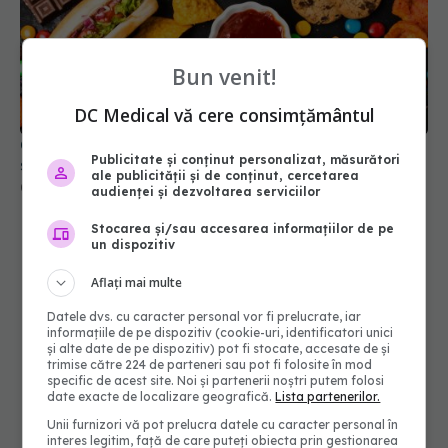
Bun venit!
Ce alimente ultraprocesate pot fi bune pentru
sănătate
DC Medical vă cere consimțământul
09 sep 2025, 19:45
Publicitate și conținut personalizat, măsurători
ale publicității și de conținut, cercetarea
audienței și dezvoltarea serviciilor
Stocarea și/sau accesarea informațiilor de pe
un dispozitiv
Aflați mai multe
Datele dvs. cu caracter personal vor fi prelucrate, iar
informațiile de pe dispozitiv (cookie-uri, identificatori unici
și alte date de pe dispozitiv) pot fi stocate, accesate de și
trimise către 224 de parteneri sau pot fi folosite în mod
specific de acest site. Noi și partenerii noștri putem folosi
date exacte de localizare geografică.
Lista partenerilor.
Unii furnizori vă pot prelucra datele cu caracter personal în
interes legitim, față de care puteți obiecta prin gestionarea