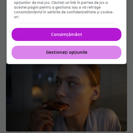
opțiunilor de mai jos. Căutați un link în partea de jos a
acestei pagini pentru a gestiona sau a vă retrage
consimțământul în setările de confidențialitate și cookie-
uri.
Consimțământ
Gestionați opțiunile
Adevărul despre "te îngrași dacă mănânci seara
târziu". Ce te îngrașă, de fapt
14 ian 2025, 11:31