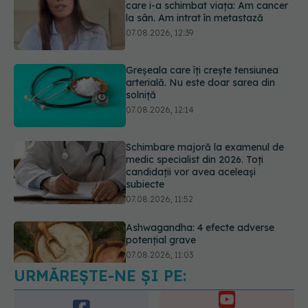
Greșeala care îți crește tensiunea
arterială. Nu este doar sarea din
solniță
07.08.2026, 12:14
Schimbare majoră la examenul de
medic specialist din 2026. Toți
candidații vor avea aceleași
subiecte
07.08.2026, 11:52
Ashwagandha: 4 efecte adverse
potențial grave
07.08.2026, 11:03
URMĂREȘTE-NE ȘI PE:
Ți-ai mărit buzele? Cele 4 greșeli
care pot strica rezultatul după
injectarea cu acid hialuronic
6560
07.08.2026, 13:54
URMĂRITORI
ABONAȚI