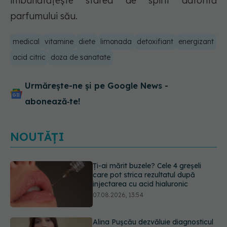
îmbunătățește starea de spirit datorită
parfumului său.
medical
vitamine
diete
limonada
detoxifiant
energizant
acid citric
doza de sanatate
Urmărește-ne și pe Google News -
abonează‑te!
NOUTĂȚI
Alina Pușcău dezvăluie diagnosticul
care i-a schimbat viața: Am cancer
la sân. Am intrat în metastază
07.08.2026, 12:39