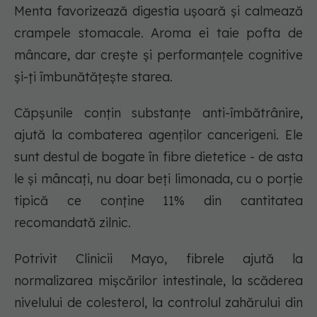
Menta favorizează digestia ușoară și calmează
crampele stomacale. Aroma ei taie pofta de
mâncare, dar crește și performanțele cognitive
și-ți îmbunătățește starea.
Căpșunile conțin substanțe anti-îmbătrânire,
ajută la combaterea agenților cancerigeni. Ele
sunt destul de bogate în fibre dietetice - de asta
le și mâncați, nu doar beți limonada, cu o porție
tipică ce conține 11% din cantitatea
recomandată zilnic.
Potrivit Clinicii Mayo, fibrele ajută la
normalizarea mișcărilor intestinale, la scăderea
nivelului de colesterol, la controlul zahărului din