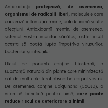
Antioxidanții
protejează, de asemenea,
organismul de radicalii liberi,
moleculele care
cauzează inflamații cronice, boli de inimă și alte
afecțiuni. Antioxidanții mențin, de asemenea,
sistemul vostru imunitar sănătos, astfel încât
acesta să poată lupta împotriva virusurilor,
bacteriilor și infecțiilor.
Uleiul de porumb conține fitosteroli, o
substanță naturală din plante care minimizează
cât de mult colesterol absoarbe corpul vostru.
De asemenea, conține ubiquinonă (CoQ10), o
vitamină benefică pentru inimă,
care poate
reduce riscul de deteriorare a inimii.