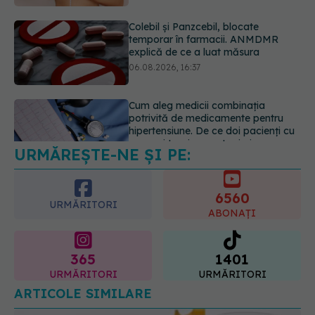
Cum aleg medicii combinația
potrivită de medicamente pentru
hipertensiune. De ce doi pacienți cu
aceeași tensiune pot primi
tratamente diferite
06.08.2026, 16:19
Mii de angajați din Sănătate ar
putea primi salarii mai mari.
Sindicatele cer schimbarea legii
URMĂREȘTE-NE ȘI PE:
06.08.2026, 19:26
6560
URMĂRITORI
ABONAȚI
365
1401
URMĂRITORI
URMĂRITORI
ARTICOLE SIMILARE