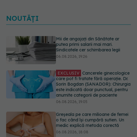
NOUTĂȚI
EXCLUSIV
Cancerele ginecologice
care pot fi tratate fără operație. Dr.
Sorin Bogdan (SANADOR): Chirurgia
este indicată doar punctual, pentru
anumite categorii de paciente
06.08.2026, 19:05
Greșeala pe care milioane de femei
o fac când își cumpără sutien. Un
medic explică metoda corectă
06.08.2026, 18:08
Colebil și Panzcebil, blocate
temporar în farmacii. ANMDMR
explică de ce a luat măsura
06.08.2026, 16:37