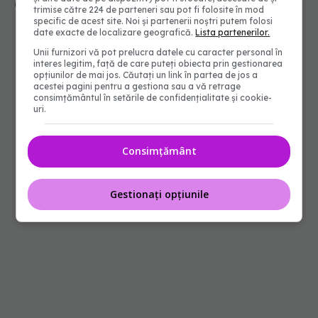
09 noi 2025, 16:00
trimise către 224 de parteneri sau pot fi folosite în mod
specific de acest site. Noi și partenerii noștri putem folosi
date exacte de localizare geografică.
Lista partenerilor.
Unii furnizori vă pot prelucra datele cu caracter personal în
interes legitim, față de care puteți obiecta prin gestionarea
opțiunilor de mai jos. Căutați un link în partea de jos a
acestei pagini pentru a gestiona sau a vă retrage
consimțământul în setările de confidențialitate și cookie-
uri.
Consimțământ
Gestionați opțiunile