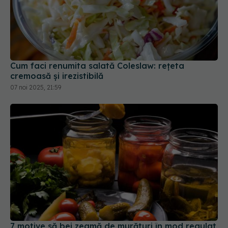
Cum faci renumita salată Coleslaw: rețeta
cremoasă și irezistibilă
07 noi 2025, 21:59
7 motive să bei zeamă de murături în mod regulat