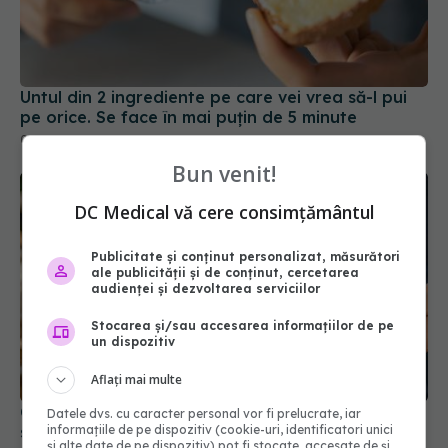
Untul din 2 ingrediente pe care vei vrea să-l pui
pe orice. Se face în mai puțin de 5 minute
06 mar 2026, 18:34
Bun venit!
DC Medical vă cere consimțământul
Publicitate și conținut personalizat, măsurători
ale publicității și de conținut, cercetarea
audienței și dezvoltarea serviciilor
Stocarea și/sau accesarea informațiilor de pe
un dispozitiv
Aflați mai multe
Castane coapte sau fierte: care sunt mai
Datele dvs. cu caracter personal vor fi prelucrate, iar
sănătoase
informațiile de pe dispozitiv (cookie-uri, identificatori unici
și alte date de pe dispozitiv) pot fi stocate, accesate de și