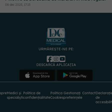
08 dec 2025, 17:15
URMĂREȘTE-NE PE:
DESCARCĂ APLICAȚIA
spre
Medici și
Politica de
Politica
Gestionați
Contact
Declarați
specialiști
confidențialitate
Cookies
preferințele
de
accesibili