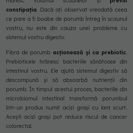
măresc volumul scaunelor și
previn
constipația
. Dacă ați observat vreodată ceea
ce pare a fi boabe de porumb întreg în scaunul
vostru, nu este din cauza unei probleme cu
sistemul vostru digestiv.
Fibra de porumb
acționează și ca prebiotic
.
Prebioticele hrănesc bacteriile sănătoase din
intestinul vostru. Ele ajută sistemul digestiv să
descompună și să absoarbă nutrienții din
porumb. În timpul acestui proces, bacteriile din
microbiomul intestinal transformă porumbul
într-un produs numit acizi grași cu lanț scurt.
Acești acizi grași pot reduce riscul de cancer
colorectal.