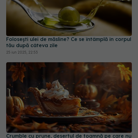
Folosești ulei de măsline? Ce se întâmplă în corpul
tău după câteva zile
25 iun 2025, 22:53
Crumble cu prune, desertul de toamnă pe care nu
trebuie să-l ratezi
28 sep 2025, 13:00