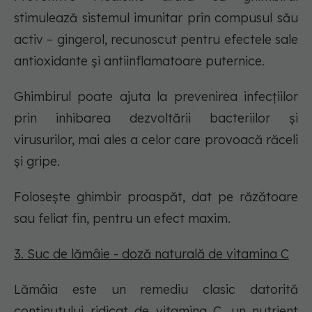
stimulează sistemul imunitar prin compusul său
activ – gingerol, recunoscut pentru efectele sale
antioxidante și antiinflamatoare puternice.
Ghimbirul poate ajuta la prevenirea infecțiilor
prin inhibarea dezvoltării bacteriilor și
virusurilor, mai ales a celor care provoacă răceli
și gripe.
Folosește ghimbir proaspăt, dat pe răzătoare
sau feliat fin, pentru un efect maxim.
3. Suc de lămâie - doză naturală de vitamina C
Lămâia este un remediu clasic datorită
conținutului ridicat de vitamina C, un nutrient