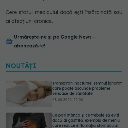
Cere sfatul medicului dacă ești însărcinată sau
ai afecțiuni cronice.
Urmărește-ne și pe Google News -
abonează‑te!
NOUTĂȚI
Ce poți mânca și ce trebuie să eviți
dacă ai gastrită: exemplu de meniu
care reduce inflamația stomacului
08.08.2026, 19:00
Microplasticele pot traversa bariera
placentară și modifica hormonii