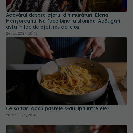
Merișoreanu: Nu face bine la stomac. Adăugați
asta în loc de oțet, ies delicioși
26 sep 2024, 10:43
Ce să faci dacă pastele s-au lipit între ele?
20 ian 2026, 20:45