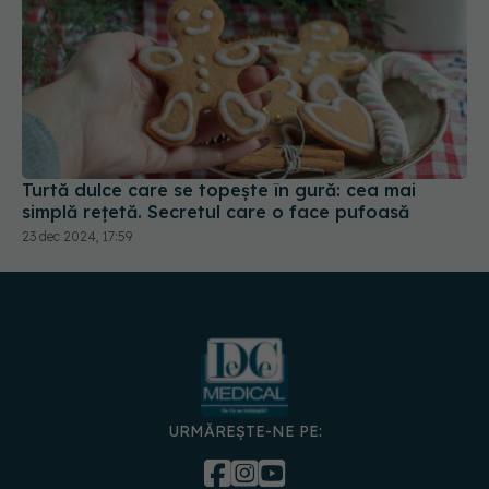
Turtă dulce care se topește în gură: cea mai
simplă rețetă. Secretul care o face pufoasă
23 dec 2024, 17:59
URMĂREȘTE-NE PE:
DESCARCĂ APLICAȚIA