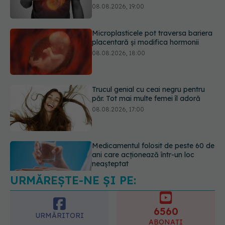
08.08.2026, 18:00
Trucul genial cu ceai negru pentru
păr. Tot mai multe femei îl adoră
08.08.2026, 17:00
Medicamentul folosit de peste 60 de
ani care acționează într-un loc
neașteptat
08.08.2026, 16:00
URMĂREȘTE-NE ȘI PE:
Transpirații nocturne: semnul ignorat
care poate ascunde probleme
serioase de sănătate
6560
08.08.2026, 20:00
URMĂRITORI
ABONAȚI
365
1401