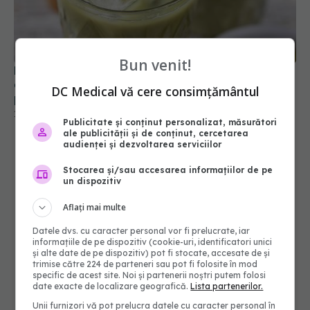
Matcha Latte: băutura verde care a cucerit
generația tânără. Cum te ajută să slăbești. Așa se
prepară corect
Bun venit!
11 dec 2024, 12:10
DC Medical vă cere consimțământul
Publicitate și conținut personalizat, măsurători
ale publicității și de conținut, cercetarea
audienței și dezvoltarea serviciilor
Stocarea și/sau accesarea informațiilor de pe
un dispozitiv
Aflați mai multe
Datele dvs. cu caracter personal vor fi prelucrate, iar
informațiile de pe dispozitiv (cookie-uri, identificatori unici
și alte date de pe dispozitiv) pot fi stocate, accesate de și
trimise către 224 de parteneri sau pot fi folosite în mod
specific de acest site. Noi și partenerii noștri putem folosi
date exacte de localizare geografică.
Lista partenerilor.
Unii furnizori vă pot prelucra datele cu caracter personal în