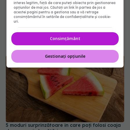
interes legitim, față de care puteți obiecta prin gestionarea
opțiunilor de mai jos. Căutați un link în partea de jos a
acestei pagini pentru a gestiona sau a vă retrage
consimțământul în setările de confidențialitate și cookie-
uri.
Consimțământ
Gestionați opțiunile
5 moduri surprinzătoare în care poți folosi coaja
de pepene în bucătărie
13 iul 2026, 19:45