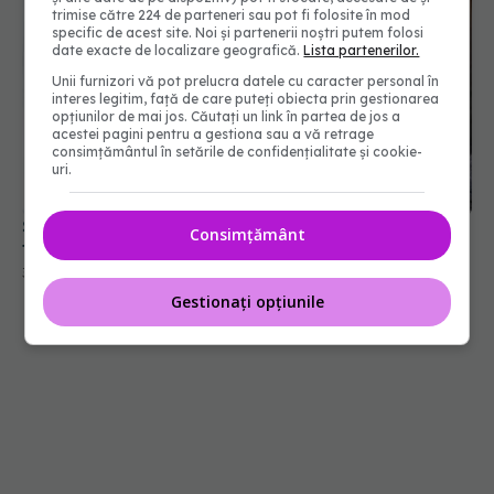
trimise către 224 de parteneri sau pot fi folosite în mod
specific de acest site. Noi și partenerii noștri putem folosi
date exacte de localizare geografică.
Lista partenerilor.
Unii furnizori vă pot prelucra datele cu caracter personal în
interes legitim, față de care puteți obiecta prin gestionarea
opțiunilor de mai jos. Căutați un link în partea de jos a
acestei pagini pentru a gestiona sau a vă retrage
consimțământul în setările de confidențialitate și cookie-
uri.
Șapte sfaturi de la medici pentru un somn fără
Consimțământ
transpirație pe caniculă
30 iun 2026, 13:20
Gestionați opțiunile