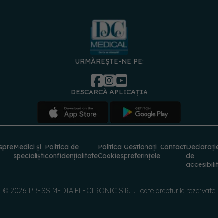
URMĂREȘTE-NE PE:
DESCARCĂ APLICAȚIA
spre
Medici și
Politica de
Politica
Gestionați
Contact
Declarați
specialiști
confidențialitate
Cookies
preferințele
de
accesibili
© 2026 PRESS MEDIA ELECTRONIC S.R.L. Toate drepturile rezervate