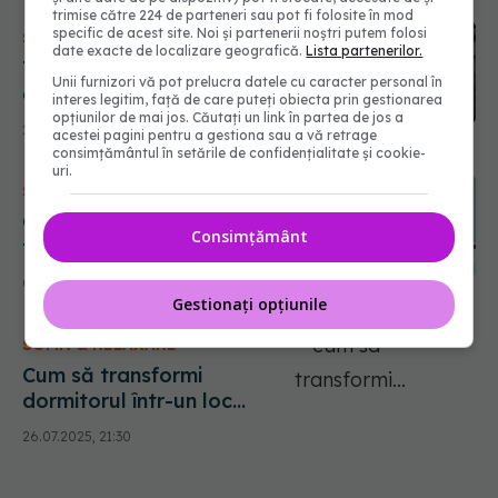
trimise către 224 de parteneri sau pot fi folosite în mod
specific de acest site. Noi și partenerii noștri putem folosi
SOMN & RELAXARE
date exacte de localizare geografică.
Lista partenerilor.
Trezirea nocturnă la
Unii furnizori vă pot prelucra datele cu caracter personal în
aceeași oră - ce spune
interes legitim, față de care puteți obiecta prin gestionarea
știința despre somn
opțiunilor de mai jos. Căutați un link în partea de jos a
26.04.2026, 17:00
acestei pagini pentru a gestiona sau a vă retrage
consimțământul în setările de confidențialitate și cookie-
uri.
SOMN & RELAXARE
Ce se întâmplă în corpul
Consimțământ
tău când dormi mai mult în
vacanță? E ceva incredibil
02.08.2025, 17:00
Gestionați opțiunile
SOMN & RELAXARE
Cum să transformi
dormitorul într-un loc
perfect pentru un somn
26.07.2025, 21:30
liniștit