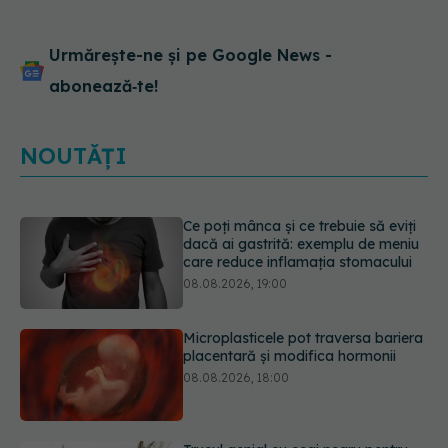
Urmărește-ne și pe Google News -
abonează‑te!
NOUTĂȚI
Microplasticele pot traversa bariera
placentară și modifica hormonii
08.08.2026, 18:00
Trucul genial cu ceai negru pentru
păr. Tot mai multe femei îl adoră
08.08.2026, 17:00