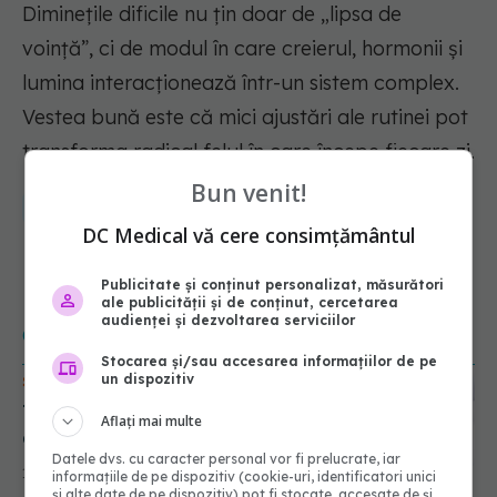
Diminețile dificile nu țin doar de „lipsa de
voință”, ci de modul în care creierul, hormonii și
lumina interacționează într-un sistem complex.
Vestea bună este că mici ajustări ale rutinei pot
transforma radical felul în care începe fiecare zi.
Bun venit!
calitate somn
trezire
ora trezire
odihna
DC Medical vă cere consimțământul
Publicitate și conținut personalizat, măsurători
ale publicității și de conținut, cercetarea
audienței și dezvoltarea serviciilor
CITEȘTE ȘI
Stocarea și/sau accesarea informațiilor de pe
un dispozitiv
SOMN & RELAXARE
Te trezești obosit sau bine
Aflați mai multe
dispus? Visele din timpul
Datele dvs. cu caracter personal vor fi prelucrate, iar
nopții ar putea fi explicația,
12.05.2026, 17:36
informațiile de pe dispozitiv (cookie-uri, identificatori unici
spun cercetătorii
și alte date de pe dispozitiv) pot fi stocate, accesate de și