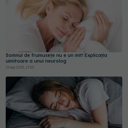
Somnul de frumusețe nu e un mit! Explicația
uimitoare a unui neurolog
13 sep 2025, 17:50
Dormi 8 ore, dar nu ai un program stabil? Riscul
de AVC și infarct crește cu 26%