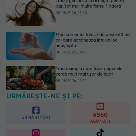
Medicamentul folosit de peste 60 de
ani care acționează într-un loc
neașteptat
08.08.2026, 16:00
Trucul simplu care face pepenele
verde mult mai ușor de tăiat
08.08.2026, 15:32
URMĂREȘTE-NE ȘI PE:
Ce poți mânca și ce trebuie să eviți
dacă ai gastrită: exemplu de meniu
care reduce inflamația stomacului
6560
08.08.2026, 19:00
URMĂRITORI
ABONAȚI
365
1401
URMĂRITORI
URMĂRITORI
ARTICOLE SIMILARE