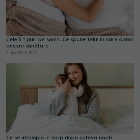
Cele 5 tipuri de somn. Ce spune felul în care dormi
despre sănătate
21 dec 2025, 21:34
Ce se întâmplă în corp după câteva nopți
nedormite și de ce NU trebuie să „recuperezi”
toate orele pierdute
15 iul 2026, 09:47