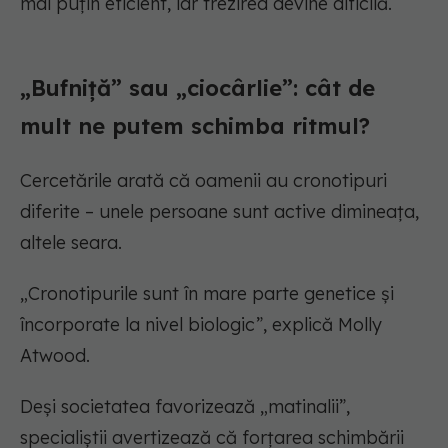
mai puțin eficient, iar trezirea devine dificilă.
„Bufniță” sau „ciocârlie”: cât de
mult ne putem schimba ritmul?
Cercetările arată că oamenii au cronotipuri
diferite – unele persoane sunt active dimineața,
altele seara.
„Cronotipurile sunt în mare parte genetice și
încorporate la nivel biologic”, explică Molly
Atwood.
Deși societatea favorizează „matinalii”,
specialiștii avertizează că forțarea schimbării