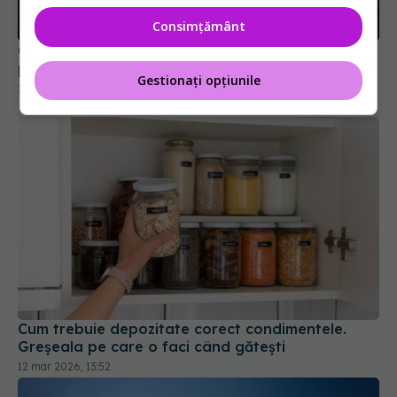
14 noi 2025, 21:07
Consimțământ
Gestionați opțiunile
Cum trebuie depozitate corect condimentele.
Greșeala pe care o faci când gătești
12 mar 2026, 13:52