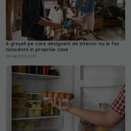
6 greșeli pe care designerii de interior nu le fac
niciodată în propriile case
06 sep 2025, 13:30
Ce alimente trebuie să pui pe ușa frigiderului. NU,
nici ouă, nici lapte
29 dec 2025, 11:48