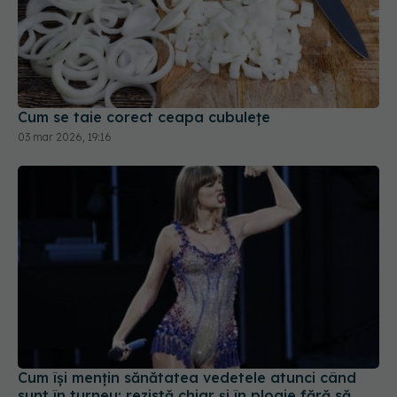
Cum se taie corect ceapa cubulețe
03 mar 2026, 19:16
Cum își mențin sănătatea vedetele atunci când
sunt în turneu: rezistă chiar și în ploaie fără să
răcească
22 iul 2026, 20:00