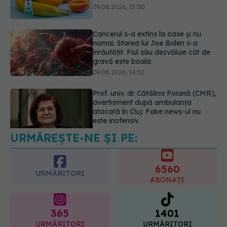
înrăutățit. Fiul său dezvăluie cât de
gravă este boala
09.08.2026, 14:52
Prof. univ. dr. Cătălina Poiană (CMR),
avertisment după ambulanța
atacată în Cluj: Fake news-ul nu
este inofensiv
09.08.2026, 14:05
URMĂREȘTE-NE ȘI PE:
Greșeala periculoasă făcută de
bolnavii de rinichi în timpul caniculei
09.08.2026, 16:00
6560
URMĂRITORI
ABONAȚI
365
1401
URMĂRITORI
URMĂRITORI
ARTICOLE SIMILARE