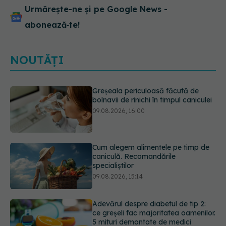
Urmărește-ne și pe Google News -
abonează‑te!
NOUTĂȚI
Cum alegem alimentele pe timp de
caniculă. Recomandările
specialiștilor
09.08.2026, 15:14
Adevărul despre diabetul de tip 2:
ce greșeli fac majoritatea oamenilor.
5 mituri demontate de medici
09.08.2026, 15:00
Cancerul s-a extins la oase și nu
numai. Starea lui Joe Biden s-a