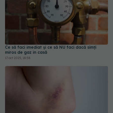
Ce să faci imediat și ce să NU faci dacă simți
miros de gaz în casă
17 oct 2025, 18:58
În cât timp se vindecă o vânătaie și cum o tratezi
corect