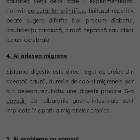
calitatea vieții celor care îl experimentează.
Potrivit
cercetărilor științifice
, tinitusul repetitiv
poate sugera diferite boli precum diabetul,
insuficiența cardiacă, ciroză hepatică sau chiar
leziuni cerebrale.
4. Ai adesea migrene
Sistemul digestiv este direct legat de creier. Din
această cauză, durerile de cap și migrenele par
a fi deseori rezultatul unei digestii proaste. S-a
dovedit
că tulburările gastro-intestinale sunt
implicate în apariția migrenelor cronice.
5. Ai probleme cu somnul