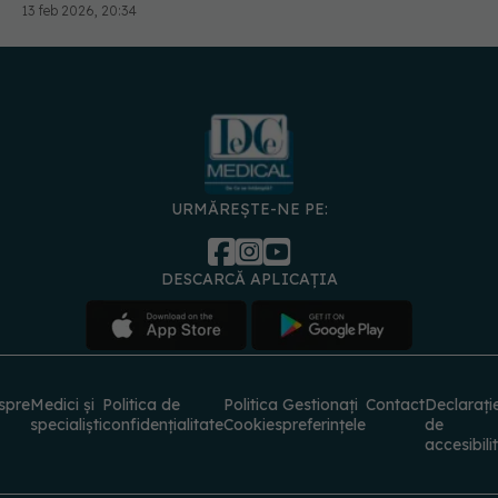
URMĂREȘTE-NE PE:
DESCARCĂ APLICAȚIA
spre
Medici și
Politica de
Politica
Gestionați
Contact
Declarați
specialiști
confidențialitate
Cookies
preferințele
de
accesibili
© 2026 PRESS MEDIA ELECTRONIC S.R.L. Toate drepturile rezervate