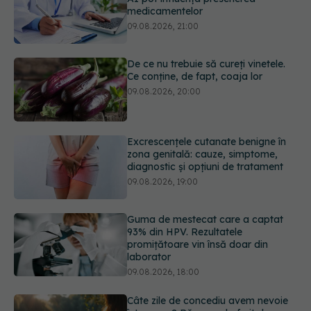
09.08.2026, 20:00
Excrescențele cutanate benigne în
zona genitală: cauze, simptome,
diagnostic și opțiuni de tratament
09.08.2026, 19:00
Guma de mestecat care a captat
93% din HPV. Rezultatele
promițătoare vin însă doar din
laborator
09.08.2026, 18:00
Câte zile de concediu avem nevoie
într-un an? Răspunsul oferit de un
studiu desfășurat timp de 40 de ani
09.08.2026, 17:00
URMĂREȘTE-NE ȘI PE:
Reclamele din platformele medicale