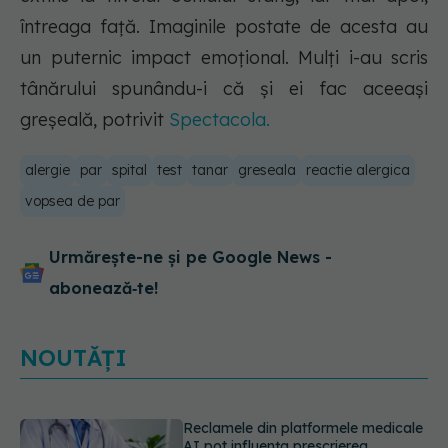
întreaga față. Imaginile postate de acesta au
un puternic impact emoțional. Mulți i-au scris
tânărului spunându-i că și ei fac aceeași
greșeală, potrivit
Spectacola.
alergie
par
spital
test
tanar
greseala
reactie alergica
vopsea de par
Urmărește-ne și pe Google News -
abonează‑te!
NOUTĂȚI
De ce nu trebuie să cureți vinetele.
Ce conține, de fapt, coaja lor