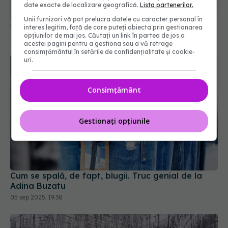
22 feb 2026, 13:30
date exacte de localizare geografică.
Lista partenerilor.
Unii furnizori vă pot prelucra datele cu caracter personal în
interes legitim, față de care puteți obiecta prin gestionarea
opțiunilor de mai jos. Căutați un link în partea de jos a
acestei pagini pentru a gestiona sau a vă retrage
consimțământul în setările de confidențialitate și cookie-
uri.
Consimțământ
Gestionați opțiunile
Cum se spală, de fapt, blugii. Truc genial de la
Adina Buzatu
05 sep 2025, 19:38