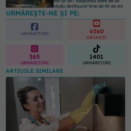
AI pot influența prescrierea
medicamentelor
6560
09.08.2026, 21:00
URMĂRITORI
ABONAȚI
365
1401
URMĂRITORI
URMĂRITORI
ARTICOLE SIMILARE
Greșeala de curățenie pe care o facem după