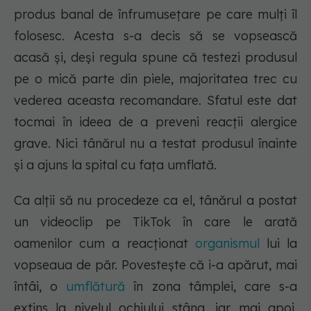
produs banal de înfrumusețare pe care mulți îl
folosesc. Acesta s-a decis să se vopsească
acasă și, deși regula spune că testezi produsul
pe o mică parte din piele, majoritatea trec cu
vederea aceasta recomandare. Sfatul este dat
tocmai în ideea de a preveni reacții alergice
grave. Nici tânărul nu a testat produsul înainte
și a ajuns la spital cu fața umflată.
Ca alții să nu procedeze ca el, tânărul a postat
un videoclip pe TikTok în care le arată
oamenilor cum a reacționat
organismul
lui la
vopseaua de păr. Povestește că i-a apărut, mai
întâi, o
umflătură
în zona tâmplei, care s-a
extins la nivelul ochiului stâng, iar mai apoi,