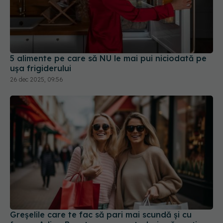
5 alimente pe care să NU le mai pui niciodată pe
ușa frigiderului
26 dec 2025, 09:56
Greșelile care te fac să pari mai scundă și cu
forme. Adina Buzatu spune ce trebuie să porți
dacă ai burtică
10 mai 2026, 19:11