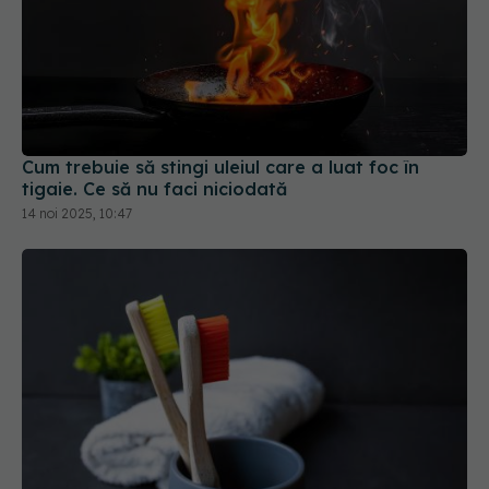
Cum trebuie să stingi uleiul care a luat foc în
tigaie. Ce să nu faci niciodată
14 noi 2025, 10:47
Ți-ai spălat periuța de dinți vreodată? Obiectele
din casă care pot ascunde milioane de bacterii
15 iul 2026, 08:35