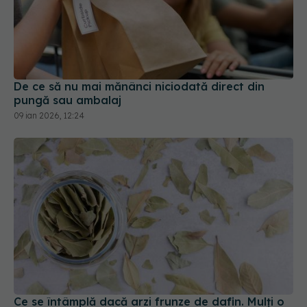
De ce să nu mai mănânci niciodată direct din
pungă sau ambalaj
09 ian 2026, 12:24
Ce se întâmplă dacă arzi frunze de dafin. Mulți o
fac, dar puțini știu asta
30 mar 2026, 21:14