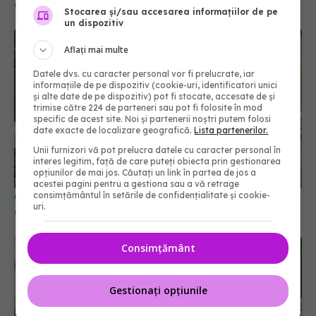
01 feb 2026, 09:00
Stocarea și/sau accesarea informațiilor de pe
un dispozitiv
Aflați mai multe
Datele dvs. cu caracter personal vor fi prelucrate, iar
informațiile de pe dispozitiv (cookie-uri, identificatori unici
și alte date de pe dispozitiv) pot fi stocate, accesate de și
trimise către 224 de parteneri sau pot fi folosite în mod
specific de acest site. Noi și partenerii noștri putem folosi
date exacte de localizare geografică.
Lista partenerilor.
Unii furnizori vă pot prelucra datele cu caracter personal în
interes legitim, față de care puteți obiecta prin gestionarea
opțiunilor de mai jos. Căutați un link în partea de jos a
acestei pagini pentru a gestiona sau a vă retrage
consimțământul în setările de confidențialitate și cookie-
Cum se taie corect ceapa cubulețe
uri.
03 mar 2026, 19:16
Consimțământ
Gestionați opțiunile