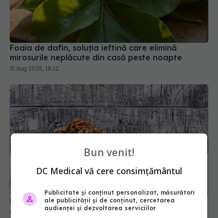
Foaia de dafin, soluția ieftină care elimină
mirosurile neplăcute din casă peste noapte
31 aug 2025, 18:12
Bun venit!
DC Medical vă cere consimțământul
Publicitate și conținut personalizat, măsurători
De ce să pui miezul de nucă în apă înainte de
ale publicității și de conținut, cercetarea
audienței și dezvoltarea serviciilor
consum