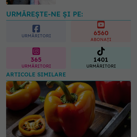
explică de ce a luat măsura
06.08.2026, 16:37
URMĂREȘTE-NE ȘI PE:
6560
URMĂRITORI
ABONAȚI
365
1401
URMĂRITORI
URMĂRITORI
ARTICOLE SIMILARE