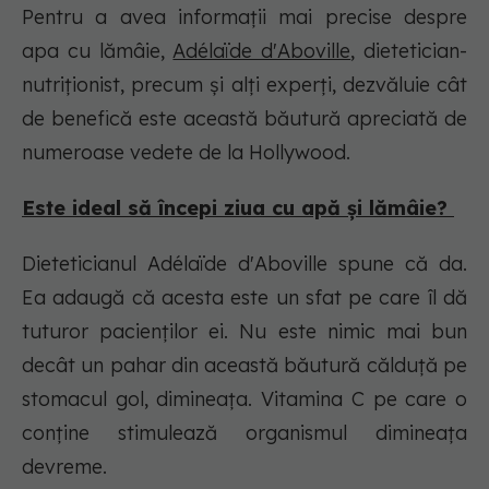
Pentru a avea informații mai precise despre
apa cu lămâie,
Adélaïde d'Aboville
, dietetician-
nutriționist, precum și alți experți, dezvăluie cât
de benefică este această băutură apreciată de
numeroase vedete de la Hollywood.
Este ideal să începi ziua cu apă și lămâie?
Dieteticianul Adélaïde d'Aboville spune că da.
Ea adaugă că acesta este un sfat pe care îl dă
tuturor pacienților ei. Nu este nimic mai bun
decât un pahar din această băutură călduță pe
stomacul gol, dimineața. Vitamina C pe care o
conține stimulează organismul dimineața
devreme.