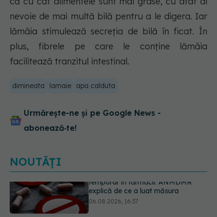
că cu cât alimentele sunt mai grase, cu atât ai
nevoie de mai multă bilă pentru a le digera. Iar
lămâia stimulează secreția de bilă în ficat. În
plus, fibrele pe care le conține lămâia
facilitează tranzitul intestinal.
dimineata
lamaie
apa calduta
Urmărește-ne și pe Google News -
abonează‑te!
NOUTĂȚI
Cum aleg medicii combinația
potrivită de medicamente pentru
hipertensiune. De ce doi pacienți cu