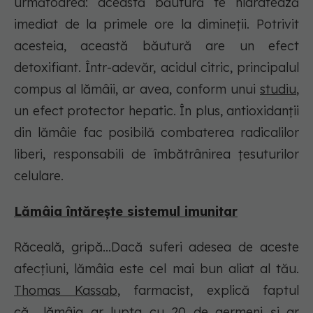
următoarea: această băutură te hidratează
imediat de la primele ore la dimineții. Potrivit
acesteia, această băutură are un efect
detoxifiant. Într-adevăr, acidul citric, principalul
compus al lămâii, ar avea, conform unui
studiu
,
un efect protector hepatic. În plus, antioxidanții
din lămâie fac posibilă combaterea radicalilor
liberi, responsabili de îmbătrânirea țesuturilor
celulare.
Lămâia întărește sistemul imunitar
Răceală, gripă...Dacă suferi adesea de aceste
afecțiuni, lămâia este cel mai bun aliat al tău.
Thomas Kassab
, farmacist, explică faptul
că lămâia ar lupta cu 20 de germeni și ar