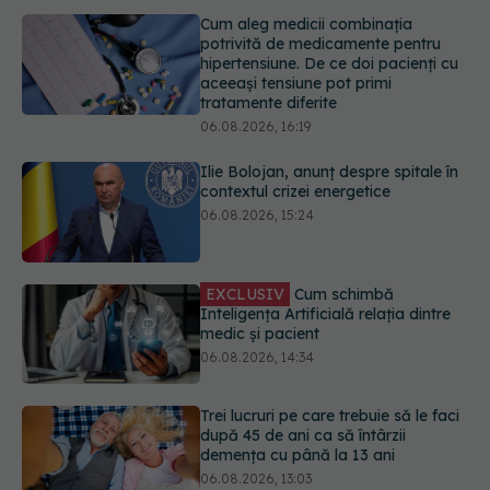
aceeași tensiune pot primi
tratamente diferite
06.08.2026, 16:19
Ilie Bolojan, anunț despre spitale în
contextul crizei energetice
06.08.2026, 15:24
EXCLUSIV
Cum schimbă
Inteligența Artificială relația dintre
medic și pacient
06.08.2026, 14:34
Trei lucruri pe care trebuie să le faci
după 45 de ani ca să întârzii
demența cu până la 13 ani
06.08.2026, 13:03
Colebil și Panzcebil, blocate
temporar în farmacii. ANMDMR