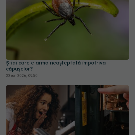
Știai care e arma neașteptată împotriva
căpușelor?
22 iun 2026, 09:50