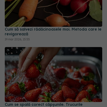
Cum să salvezi rădăcinoasele moi. Metoda care le
revigorează
19 mar 2026, 15:55
Cum se spală corect căpșunile. Trucurile