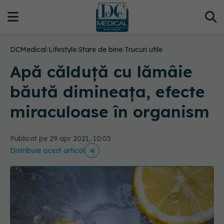
DCMedical
›
Lifestyle
›
Stare de bine
›
Trucuri utile
Apă călduță cu lămâie
băută dimineața, efecte
miraculoase în organism
Publicat pe 29 apr 2021, 10:05
Distribuie acest articol