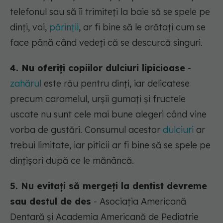
telefonul sau să îi trimiteți la baie să se spele pe
dinți, voi,
părinții
, ar fi bine să le arătați cum se
face până când vedeți că se descurcă singuri.
4. Nu oferiți copiilor dulciuri lipicioase
-
zahărul
este rău pentru dinți, iar delicatese
precum caramelul, urșii gumați și fructele
uscate nu sunt cele mai bune alegeri când vine
vorba de gustări. Consumul acestor
dulciuri
ar
trebui limitate, iar piticii ar fi bine să se spele pe
dințișori după ce le mănâncă.
5. Nu evitați să mergeți la dentist devreme
sau destul de des
- Asociația Americană
Dentară și Academia Americană de Pediatrie