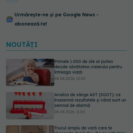
Urmărește-ne și pe Google News -
abonează‑te!
NOUTĂȚI
Analiza de sânge AST (SGOT): ce
înseamnă rezultatele și când sunt un
semnal de alarmă
08.08.2026, 11:00
Trucul simplu de vară care te
răcorește după duș. De ce este bine
să nu te ștergi imediat
08.08.2026, 10:37
Fereastra alimentară de opt ore ar