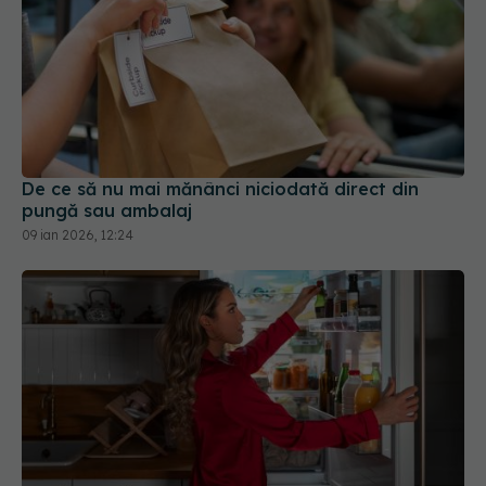
De ce să nu mai mănânci niciodată direct din
pungă sau ambalaj
09 ian 2026, 12:24
5 alimente pe care să NU le mai pui niciodată pe
ușa frigiderului
26 dec 2025, 09:56