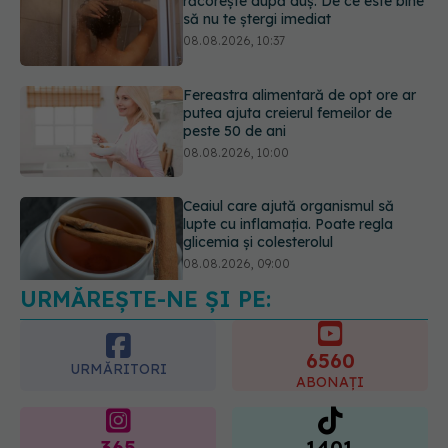
putea ajuta creierul femeilor de
peste 50 de ani
08.08.2026, 10:00
Ceaiul care ajută organismul să
lupte cu inflamația. Poate regla
glicemia și colesterolul
08.08.2026, 09:00
URMĂREȘTE-NE ȘI PE:
Primele 1.000 de zile ar putea
decide sănătatea creierului pentru
întreaga viață
6560
08.08.2026, 12:00
URMĂRITORI
ABONAȚI
365
1401
URMĂRITORI
URMĂRITORI
ARTICOLE SIMILARE