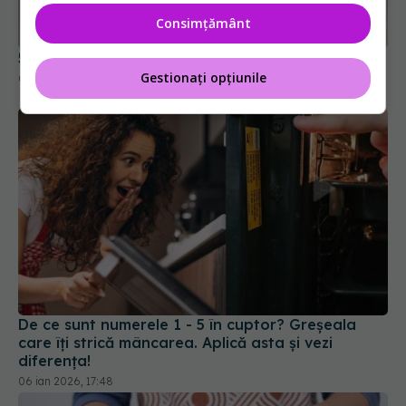
Consimțământ
Gestionați opțiunile
De ce sunt numerele 1 - 5 în cuptor? Greșeala
care îți strică mâncarea. Aplică asta și vezi
diferența!
06 ian 2026, 17:48