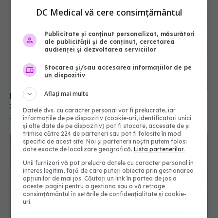
DC Medical vă cere consimțământul
Publicitate și conținut personalizat, măsurători
ale publicității și de conținut, cercetarea
audienței și dezvoltarea serviciilor
Pune o cutie cu bicarbonat în frigider și las-o 3
zile. Rezultatul te va uimi
Stocarea și/sau accesarea informațiilor de pe
29 dec 2025, 09:20
un dispozitiv
Aflați mai multe
Datele dvs. cu caracter personal vor fi prelucrate, iar
informațiile de pe dispozitiv (cookie-uri, identificatori unici
și alte date de pe dispozitiv) pot fi stocate, accesate de și
trimise către 224 de parteneri sau pot fi folosite în mod
specific de acest site. Noi și partenerii noștri putem folosi
date exacte de localizare geografică.
Lista partenerilor.
Unii furnizori vă pot prelucra datele cu caracter personal în
interes legitim, față de care puteți obiecta prin gestionarea
opțiunilor de mai jos. Căutați un link în partea de jos a
acestei pagini pentru a gestiona sau a vă retrage
consimțământul în setările de confidențialitate și cookie-
uri.
5 motive să nu îți mai pui geanta pe jos
04 feb 2026, 19:19