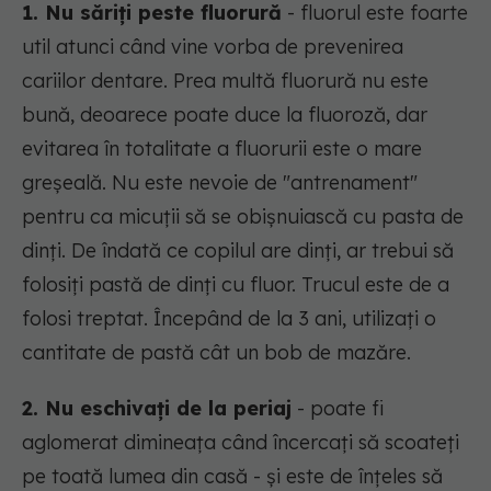
1. Nu săriți peste fluorură
- fluorul este foarte
util atunci când vine vorba de prevenirea
cariilor dentare. Prea multă fluorură nu este
bună, deoarece poate duce la fluoroză, dar
evitarea în totalitate a fluorurii este o mare
greșeală. Nu este nevoie de "antrenament"
pentru ca micuții să se obișnuiască cu pasta de
dinți. De îndată ce copilul are dinți, ar trebui să
folosiți pastă de dinți cu fluor. Trucul este de a
folosi treptat. Începând de la 3 ani, utilizați o
cantitate de pastă cât un bob de mazăre.
2. Nu eschivați de la periaj
- poate fi
aglomerat dimineața când încercați să scoateți
pe toată lumea din casă - și este de înțeles să