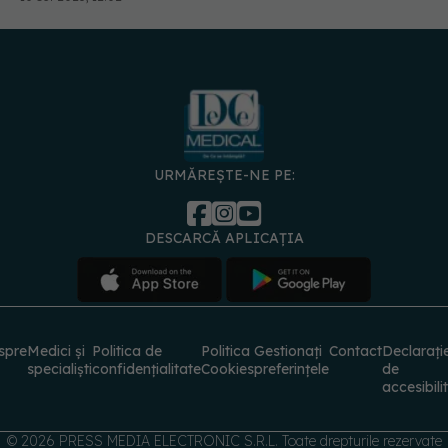
URMĂREȘTE-NE PE:
DESCARCĂ APLICAȚIA
spre
Medici și
Politica de
Politica
Gestionați
Contact
Declarați
specialiști
confidențialitate
Cookies
preferințele
de
accesibili
© 2026 PRESS MEDIA ELECTRONIC S.R.L. Toate drepturile rezervate