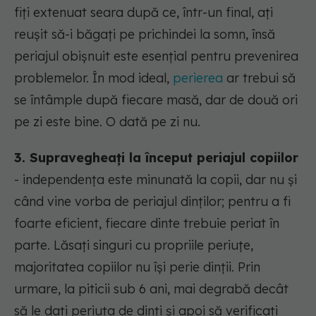
fiți extenuat seara după ce, într-un final, ați
reușit să-i băgați pe prichindei la somn, însă
periajul obișnuit este esențial pentru prevenirea
problemelor. În mod ideal,
perierea
ar trebui să
se întâmple după fiecare masă, dar de două ori
pe zi este bine. O dată pe zi nu.
3. Supravegheați la început periajul copiilor
- independența este minunată la copii, dar nu și
când vine vorba de periajul dinților; pentru a fi
foarte eficient, fiecare dinte trebuie periat în
parte. Lăsați singuri cu propriile periuțe,
majoritatea copiilor nu își perie dinții. Prin
urmare, la piticii sub 6 ani, mai degrabă decât
să le dați periuța de dinți și apoi să verificați