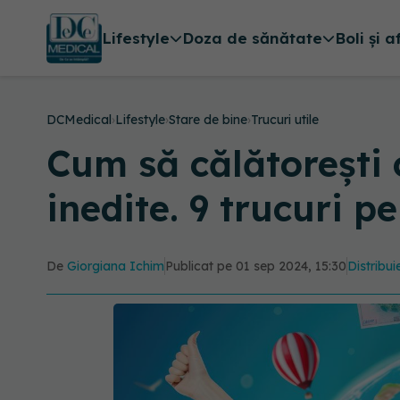
Lifestyle
Doza de sănătate
Boli și a
DCMedical
›
Lifestyle
›
Stare de bine
›
Trucuri utile
Cum să călătorești 
inedite. 9 trucuri p
De
Giorgiana Ichim
Publicat pe 01 sep 2024, 15:30
Distribui