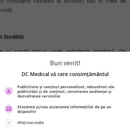
ți considera cazarea la localnici sau în case de
onală.
n localnic
pe și caută locuri unde mănâncă localnicii. De
ocalnic, dacă există astfel de posibilități. Piețele
Bun venit!
ntele mici sunt adesea mai ieftine și oferă preparate
DC Medical vă cere consimțământul
Publicitate și conținut personalizat, măsurători ale
publicității și de conținut, cercetarea audienței și
te pentru street food care sunt nu doar ieftine, dar
dezvoltarea serviciilor
Stocarea și/sau accesarea informațiilor de pe un
dispozitiv
al
Aflați mai multe