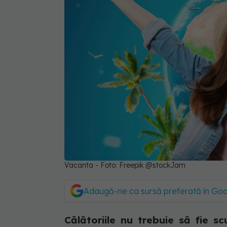
Vacanta - Foto: Freepik @stockJam
Adaugă-ne ca sursă preferată în Go
Călătoriile nu trebuie să fie 