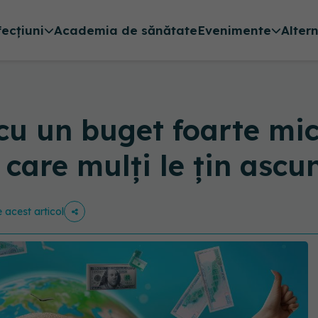
fecțiuni
Academia de sănătate
Evenimente
Alter
cu un buget foarte mic
e care mulți le țin ascu
e acest articol