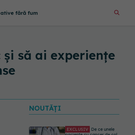
native fără fum
 și să ai experiențe
nse
NOUTĂȚI
EXCLUSIV
De ce unele
paciente cu cancer de col