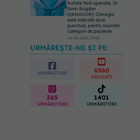
tratate fără operație. Dr.
Sorin Bogdan
(SANADOR): Chirurgia
este indicată doar
punctual, pentru anumite
categorii de paciente
06.08.2026, 19:05
URMĂREȘTE-NE ȘI PE:
EXCLUSIV
Brahiterapie
vs radioterapie externă în
cancerul ginecologic. Dr.
Sorin Bogdan (SANADOR)
6560
URMĂRITORI
explică diferența și cum
ABONAȚI
acționează tratamentul
06.08.2026, 22:49
365
1401
URMĂRITORI
URMĂRITORI