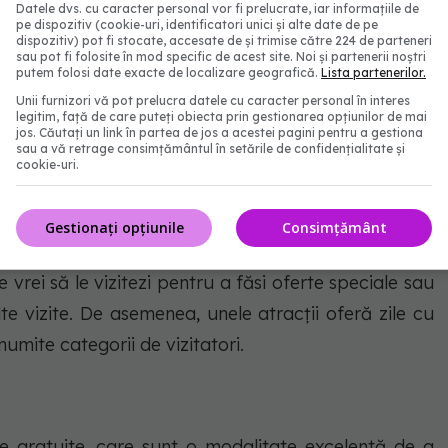
rieri auto, folosește transportul public local.
Datele dvs. cu caracter personal vor fi prelucrate, iar informațiile de
pe dispozitiv (cookie-uri, identificatori unici și alte date de pe
dispozitiv) pot fi stocate, accesate de și trimise către 224 de parteneri
, tramvaie sau chiar metrou care sunt mult mai
sau pot fi folosite în mod specific de acest site. Noi și partenerii noștri
putem folosi date exacte de localizare geografică.
Lista partenerilor.
ort. De asemenea, verifică dacă există opțiuni de
Unii furnizori vă pot prelucra datele cu caracter personal în interes
 care oferă reduceri sau bilete combinate pentru
legitim, față de care puteți obiecta prin gestionarea opțiunilor de mai
jos. Căutați un link în partea de jos a acestei pagini pentru a gestiona
sau a vă retrage consimțământul în setările de confidențialitate și
cookie-uri.
turistice în avans
Gestionați opțiunile
Consimțământ
 dacă achiziționezi biletele online în avans. Verifică
re vrei să le vizitezi pentru a făsi oferte speciale sau
e vizite. De asemenea, unele atracții oferă zile cu
umite categorii de vizitatori.
e gratuite, care sunt o modalitate excelentă de a