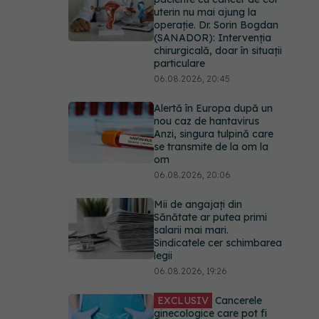
uterin nu mai ajung la
operație. Dr. Sorin Bogdan
(SANADOR): Intervenția
chirurgicală, doar în situații
particulare
06.08.2026, 20:45
Alertă în Europa după un
nou caz de hantavirus
Anzi, singura tulpină care
se transmite de la om la
om
06.08.2026, 20:06
Mii de angajați din
Sănătate ar putea primi
salarii mai mari.
Sindicatele cer schimbarea
legii
06.08.2026, 19:26
EXCLUSIV
Cancerele
ginecologice care pot fi