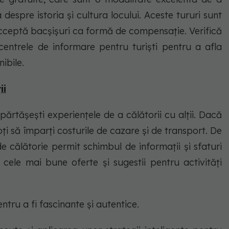
a despre istoria și cultura locului. Aceste tururi sunt
acceptă bacșișuri ca formă de compensație. Verifică
 centrele de informare pentru turiști pentru a afla
ibile.
ii
ărtășești experiențele de a călătorii cu alții. Dacă
poți să împarți costurile de cazare și de transport. De
e călătorie permit schimbul de informații și sfaturi
i cele mai bune oferte și sugestii pentru activități
ntru a fi fascinante și autentice.