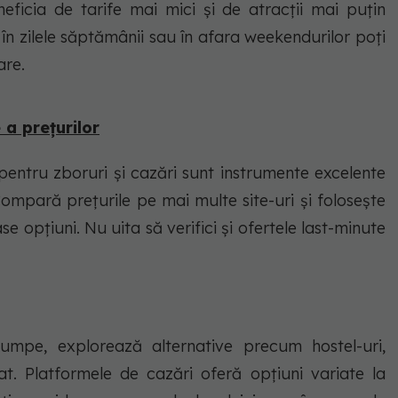
neficia de tarife mai mici și de atracții mai puțin
n zilele săptămânii sau în afara weekendurilor poți
are.
 a prețurilor
 pentru zboruri și cazări sunt instrumente excelente
ompară prețurile pe mai multe site-uri și folosește
se opțiuni. Nu uita să verifici și ofertele last-minute
cumpe, explorează alternative precum hostel-uri,
t. Platformele de cazări oferă opțiuni variate la