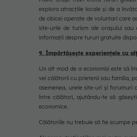
explora atracțiile locale și de a învăț
de obicei operate de voluntari care 
site-urile de turism ale orașului sau
informații despre tururi gratuite dispon
9. Împărtășește experiențele cu alț
Un alt mod de a economisi este să împ
vei călătorii cu prietenii sau familia, 
asemenea, unele site-uri și forumuri d
între călători, ajutându-te să găseșt
economice.
Călătoriile nu trebuie să fie scumpe pe