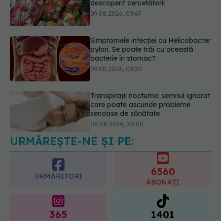
pylori. Se poate trăi cu această
bacterie în stomac?
09.08.2026, 09:00
Transpirații nocturne: semnul ignorat
care poate ascunde probleme
serioase de sănătate
08.08.2026, 20:00
URMĂREȘTE-NE ȘI PE:
Cum folosești uleiul esențial de
rozmarin pentru a opri căderea
părului
6560
09.08.2026, 11:00
URMĂRITORI
ABONAȚI
365
1401
URMĂRITORI
URMĂRITORI
ARTICOLE SIMILARE