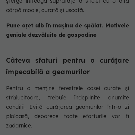
șterge întreaga suprafață a sticlei cu o altă
cârpă moale, curată și uscată.
Pune oțet alb în mașina de spălat. Motivele
geniale dezvăluite de gospodine
Câteva sfaturi pentru o curățare
impecabilă a geamurilor
Pentru a menține ferestrele casei curate și
strălucitoare, trebuie îndeplinite anumite
condiții. Evită curățarea geamurilor într-o zi
ploioasă, deoarece toate eforturile vor fi
zădarnice.