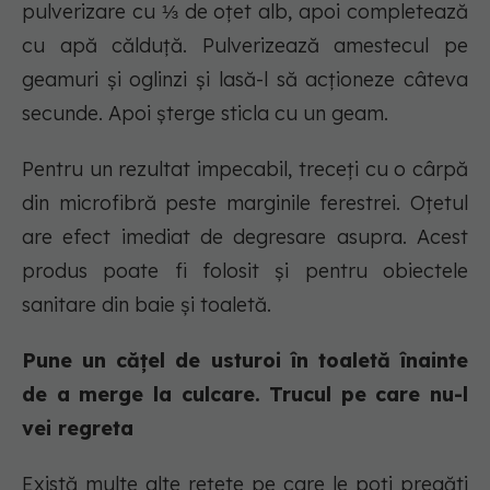
pulverizare cu ⅓ de oțet alb, apoi completează
cu apă călduță. Pulverizează amestecul pe
geamuri și oglinzi și lasă-l să acționeze câteva
secunde. Apoi șterge sticla cu un geam.
Pentru un rezultat impecabil, treceți cu o cârpă
din microfibră peste marginile ferestrei. Oțetul
are efect imediat de degresare asupra. Acest
produs poate fi folosit și pentru obiectele
sanitare din baie și toaletă.
Pune un cățel de usturoi în toaletă înainte
de a merge la culcare. Trucul pe care nu-l
vei regreta
Există multe alte rețete pe care le poți pregăti