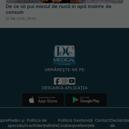
URMĂREȘTE-NE PE:
DESCARCĂ APLICAȚIA
spre
Medici și
Politica de
Politica
Gestionați
Contact
Declarați
specialiști
confidențialitate
Cookies
preferințele
de
accesibili
© 2026 PRESS MEDIA ELECTRONIC S.R.L. Toate drepturile rezervate