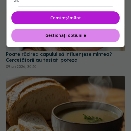
uri.
Consimțământ
Poate răcirea capului să influențeze mintea?
Cercetătorii au testat ipoteza
Gestionați opțiunile
09 iun 2026, 20:30
Cum salvezi supa prea sărată cu o felie de pâine
10 feb 2026, 20:00