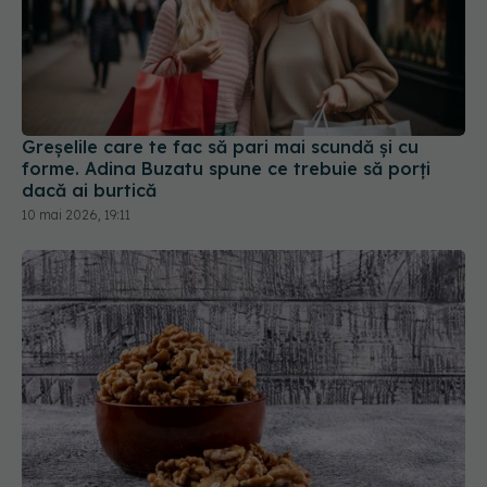
Greșelile care te fac să pari mai scundă și cu
forme. Adina Buzatu spune ce trebuie să porți
dacă ai burtică
10 mai 2026, 19:11
De ce să pui miezul de nucă în apă înainte de
consum
01 feb 2026, 09:00