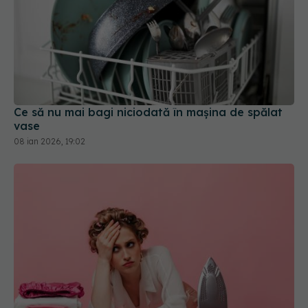
Ce să nu mai bagi niciodată în mașina de spălat
vase
08 ian 2026, 19:02
De ce să învelești talpa fierului de călcat cu folie
de aluminiu
28 mai 2026, 14:05