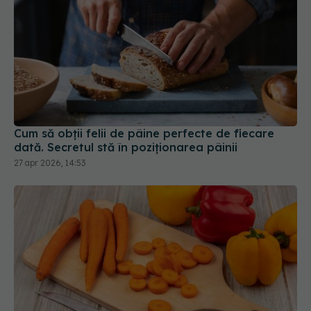
Cum să obții felii de pâine perfecte de fiecare
dată. Secretul stă în poziționarea pâinii
27 apr 2026, 14:53
Cum se taie corect morcovii. Metoda simplă care
te ajută să nu mai cumperi legume deja tăiate