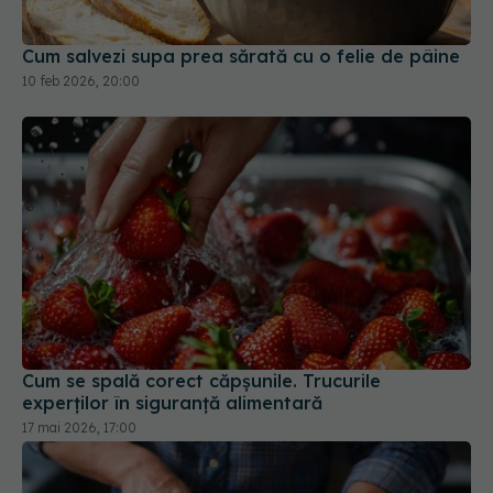
Cum se spală corect căpșunile. Trucurile
experților în siguranță alimentară
17 mai 2026, 17:00