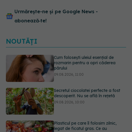
Urmărește-ne și pe Google News -
abonează‑te!
NOUTĂȚI
Secretul ciocolatei perfecte a fost
descoperit. Nu se află în rețetă
09.08.2026, 10:00
Plasticul pe care îl folosim zilnic,
legat de ficatul gras. Ce au
descoperit cercetătorii
09.08.2026, 09:47
Simptomele infecției cu Helicobacter