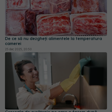
De ce să nu dezgheți alimentele la temperatura
camerei
25 dec 2025, 20:50
Greșeala de curățenie pe care o facem după
gripă. Germenii pot rămâne în casă până la două
zile
13 iul 2026, 15:35