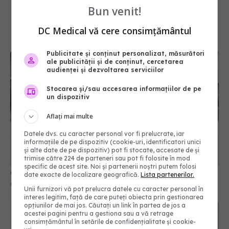
Bun venit!
DC Medical vă cere consimțământul
Publicitate și conținut personalizat, măsurători
ale publicității și de conținut, cercetarea
audienței și dezvoltarea serviciilor
Stocarea și/sau accesarea informațiilor de pe
un dispozitiv
Aflați mai multe
Ce înseamnă dacă vezi pete gri pe carnea tocată
Datele dvs. cu caracter personal vor fi prelucrate, iar
05 feb 2026, 16:58
informațiile de pe dispozitiv (cookie-uri, identificatori unici
și alte date de pe dispozitiv) pot fi stocate, accesate de și
trimise către 224 de parteneri sau pot fi folosite în mod
specific de acest site. Noi și partenerii noștri putem folosi
date exacte de localizare geografică.
Lista partenerilor.
Unii furnizori vă pot prelucra datele cu caracter personal în
interes legitim, față de care puteți obiecta prin gestionarea
opțiunilor de mai jos. Căutați un link în partea de jos a
acestei pagini pentru a gestiona sau a vă retrage
consimțământul în setările de confidențialitate și cookie-