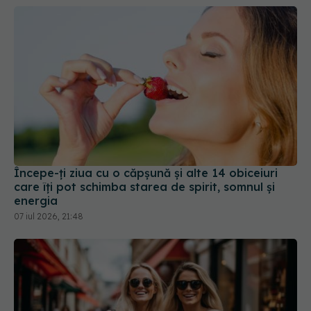
Începe-ți ziua cu o căpșună și alte 14 obiceiuri
care îți pot schimba starea de spirit, somnul și
energia
07 iul 2026, 21:48