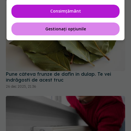
Consimțământ
Gestionați opțiunile
Pune câteva frunze de dafin în dulap. Te vei
îndrăgosti de acest truc
26 dec 2025, 21:36