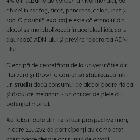
4% din cazurile de cancer la nivel mondial, de
obicei în esofag, ficat, pancreas, colon, rect și
sân. O posibilă explicație este că etanolul din
alcool se metabolizează în acetaldehidă, care
dăunează ADN-ului și previne repararea ADN-
ului.
O echipă de cercetători de la universitățile din
Harvard și Brown a căutat să stabilească într-
un
studiu
dacă consumul de alcool poate ridica
și riscul de melanom - un cancer de piele cu
potențial mortal.
Au folosit date din trei studii prospective mari,
în care 210.252 de participanți au completat
chestionare despre consumul de alcool.