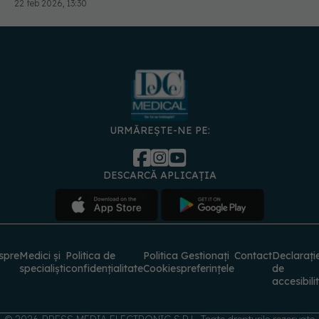
URMĂREȘTE-NE PE:
DESCARCĂ APLICAȚIA
spre
Medici și
Politica de
Politica
Gestionați
Contact
Declarați
specialiști
confidențialitate
Cookies
preferințele
de
accesibili
© 2026 PRESS MEDIA ELECTRONIC S.R.L. Toate drepturile rezervate