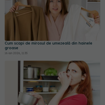
Cum scapi de mirosul de umezeală din hainele
groase
16 ian 2026, 11:35
Pune o cutie cu bicarbonat în frigider și las-o 3
zile. Rezultatul te va uimi