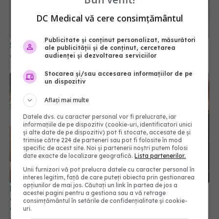
5 motive să nu îți mai pui geanta pe jos
DC Medical vă cere consimțământul
04 feb 2026, 19:19
Publicitate și conținut personalizat, măsurători
ale publicității și de conținut, cercetarea
audienței și dezvoltarea serviciilor
Stocarea și/sau accesarea informațiilor de pe
un dispozitiv
Aflați mai multe
Datele dvs. cu caracter personal vor fi prelucrate, iar
informațiile de pe dispozitiv (cookie-uri, identificatori unici
și alte date de pe dispozitiv) pot fi stocate, accesate de și
trimise către 224 de parteneri sau pot fi folosite în mod
specific de acest site. Noi și partenerii noștri putem folosi
De ce sunt numerele 1 - 5 în cuptor? Greșeala
date exacte de localizare geografică.
Lista partenerilor.
care îți strică mâncarea. Aplică asta și vezi
Unii furnizori vă pot prelucra datele cu caracter personal în
diferența!
interes legitim, față de care puteți obiecta prin gestionarea
06 ian 2026, 17:48
opțiunilor de mai jos. Căutați un link în partea de jos a
acestei pagini pentru a gestiona sau a vă retrage
consimțământul în setările de confidențialitate și cookie-
uri.