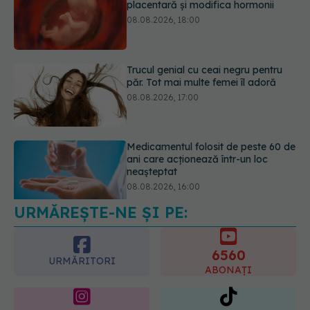
Trucul genial cu ceai negru pentru
păr. Tot mai multe femei îl adoră
08.08.2026, 17:00
Medicamentul folosit de peste 60 de
ani care acționează într-un loc
neașteptat
08.08.2026, 16:00
URMĂREȘTE-NE ȘI PE:
Transpirații nocturne: semnul ignorat
care poate ascunde probleme
serioase de sănătate
6560
08.08.2026, 20:00
URMĂRITORI
ABONAȚI
365
1401
URMĂRITORI
URMĂRITORI
ARTICOLE SIMILARE