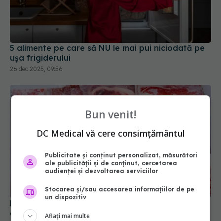
5 alimente pe care să NU le mai pui niciodată pe
ușa frigiderului
26 dec 2025, 09:56
Bun venit!
DC Medical vă cere consimțământul
Publicitate și conținut personalizat, măsurători
ale publicității și de conținut, cercetarea
audienței și dezvoltarea serviciilor
Stocarea și/sau accesarea informațiilor de pe
un dispozitiv
De ce să nu dezgheți alimentele la temperatura
camerei
Aflați mai multe