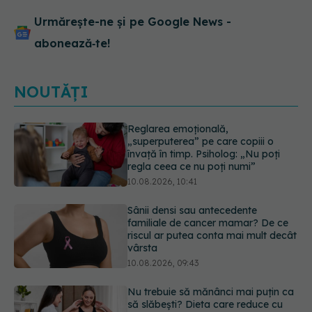
Urmărește-ne și pe Google News -
abonează‑te!
NOUTĂȚI
Sânii densi sau antecedente
familiale de cancer mamar? De ce
riscul ar putea conta mai mult decât
vârsta
10.08.2026, 09:43
Nu trebuie să mănânci mai puțin ca
să slăbești? Dieta care reduce cu
30% „energia” din fiecare gram de
mâncare
10.08.2026, 08:40
Reclamele din platformele medicale