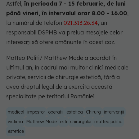
Astfel,
în perioada 7 - 15 februarie, de luni
până vineri, în intervalul orar 8.00 - 16.00
,
la numărul de telefon
021.313.26.34
, un
responsabil DSPMB va prelua mesajele celor
interesați să ofere amănunte în acest caz.
Matteo Politi/ Matthew Mode a acordat în
ultimul an, în cadrul mai multor clinici medicale
private, servicii de chirurgie estetică, fără a
avea dreptul legal de a exercita această
specialitate pe teritoriul României.
medical
impostor
operatii
estetica
Chirurg
intervenții
victima
Matthew Mode
esti
chirurgului
matteo politic
estetice