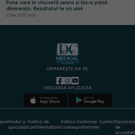
Pune sare în chiuvetă seara și las-o până
dimineața. Rezultatul te va uimi
27 dec 2025, 19:51
URMĂREȘTE-NE PE:
DESCARCĂ APLICAȚIA
spre
Medici și
Politica de
Politica
Gestionați
Contact
Declarați
specialiști
confidențialitate
Cookies
preferințele
de
accesibili