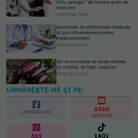
AI pot influența prescrierea
medicamentelor
09.08.2026, 21:00
De ce nu trebuie să cureți vinetele.
Ce conține, de fapt, coaja lor
09.08.2026, 20:00
Reglarea emoțională,
„superputerea” pe care copiii o
învață în timp. Psiholog: „Nu poți
regla ceea ce nu poți numi”
URMĂREȘTE-NE ȘI PE:
10.08.2026, 10:41
6560
URMĂRITORI
ABONAȚI
365
1401