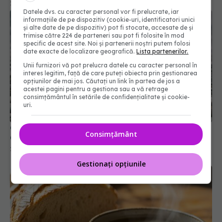
25 dec 2025, 20:50
Datele dvs. cu caracter personal vor fi prelucrate, iar
informațiile de pe dispozitiv (cookie-uri, identificatori unici
și alte date de pe dispozitiv) pot fi stocate, accesate de și
trimise către 224 de parteneri sau pot fi folosite în mod
specific de acest site. Noi și partenerii noștri putem folosi
date exacte de localizare geografică.
Lista partenerilor.
Unii furnizori vă pot prelucra datele cu caracter personal în
interes legitim, față de care puteți obiecta prin gestionarea
opțiunilor de mai jos. Căutați un link în partea de jos a
acestei pagini pentru a gestiona sau a vă retrage
consimțământul în setările de confidențialitate și cookie-
uri.
Cum să scapi corect de calusurile de pe picioare.
Consimțământ
Ce spun medicii
26 apr 2026, 19:00
Gestionați opțiunile