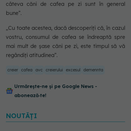
câteva căni de cafea pe zi sunt în general
bune”.
„Cu toate acestea, dacă descoperiți că, în cazul
vostru, consumul de cafea se îndreaptă spre
mai mult de șase căni pe zi, este timpul să vă
regândiți atitudinea”.
creier
cafea
avc
creierului
excesul
demennta
Urmărește-ne și pe Google News -
abonează‑te!
NOUTĂȚI