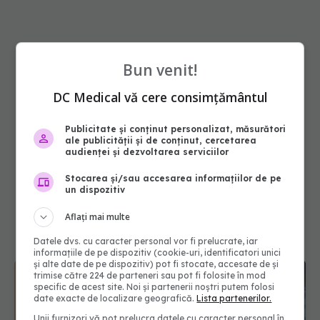
Bun venit!
DC Medical vă cere consimțământul
Publicitate și conținut personalizat, măsurători
ale publicității și de conținut, cercetarea
audienței și dezvoltarea serviciilor
Stocarea și/sau accesarea informațiilor de pe
un dispozitiv
Aflați mai multe
Datele dvs. cu caracter personal vor fi prelucrate, iar
informațiile de pe dispozitiv (cookie-uri, identificatori unici
și alte date de pe dispozitiv) pot fi stocate, accesate de și
trimise către 224 de parteneri sau pot fi folosite în mod
specific de acest site. Noi și partenerii noștri putem folosi
date exacte de localizare geografică.
Lista partenerilor.
Unii furnizori vă pot prelucra datele cu caracter personal în