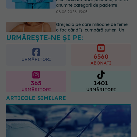
URMĂREȘTE-NE ȘI PE:
EXCLUSIV
De ce unele paciente
cu cancer de col uterin nu mai ajung
la operație. Dr. Sorin Bogdan
6560
(SANADOR): Intervenția
URMĂRITORI
chirurgicală, doar în situații
ABONAȚI
particulare
06.08.2026, 20:45
365
1401
URMĂRITORI
URMĂRITORI
ARTICOLE SIMILARE