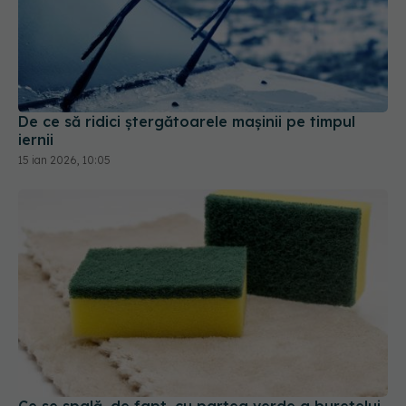
De ce să ridici ștergătoarele mașinii pe timpul
iernii
15 ian 2026, 10:05
Ce se spală, de fapt, cu partea verde a buretelui
de vase
08 feb 2026, 18:34