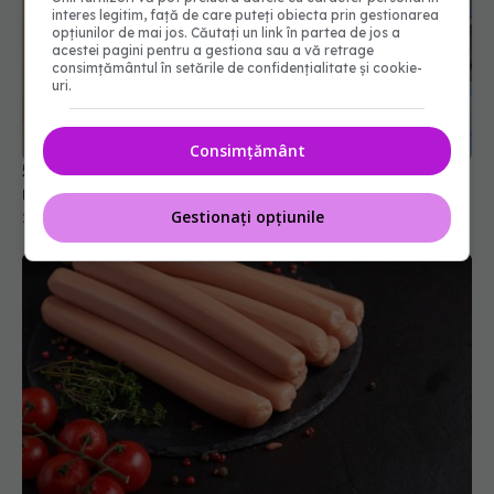
interes legitim, față de care puteți obiecta prin gestionarea
opțiunilor de mai jos. Căutați un link în partea de jos a
acestei pagini pentru a gestiona sau a vă retrage
5 lucruri pe care nu ar trebui să le depozitezi
consimțământul în setările de confidențialitate și cookie-
uri.
niciodată sub chiuveta din bucătărie
22 dec 2025, 21:41
Consimțământ
Gestionați opțiunile
Ce să faci ca să nu mai crape crenvurștii când îi
fierbi? Cum îi fierbi corect
05 oct 2025, 17:17