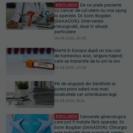
Alertă în Europa după un nou caz
de hantavirus Anzi, singura tulpină
care se transmite de la om la om
06.08.2026, 20:06
Mii de angajați din Sănătate ar
putea primi salarii mai mari.
Sindicatele cer schimbarea legii
06.08.2026, 19:26
EXCLUSIV
Cancerele ginecologice
care pot fi tratate fără operație. Dr.
Sorin Bogdan (SANADOR): Chirurgia
este indicată doar punctual, pentru
anumite categorii de paciente
06.08.2026, 19:05
Greșeala pe care milioane de femei
o fac când își cumpără sutien. Un
medic explică metoda corectă
06.08.2026, 18:08