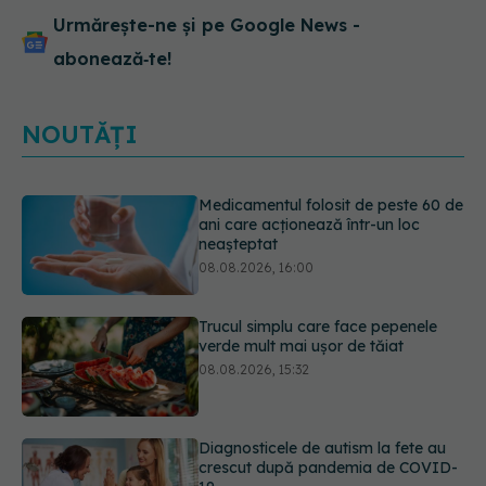
Urmărește-ne și pe Google News -
abonează‑te!
NOUTĂȚI
Trucul simplu care face pepenele
verde mult mai ușor de tăiat
08.08.2026, 15:32
Diagnosticele de autism la fete au
crescut după pandemia de COVID-
19
08.08.2026, 15:00
Bacteria din intestin care a crescut
forța musculară cu 30%