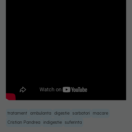
tratament
ambulanta
digestie
sarbatori
macare
Cristian Pandrea
indigestie
suferinta