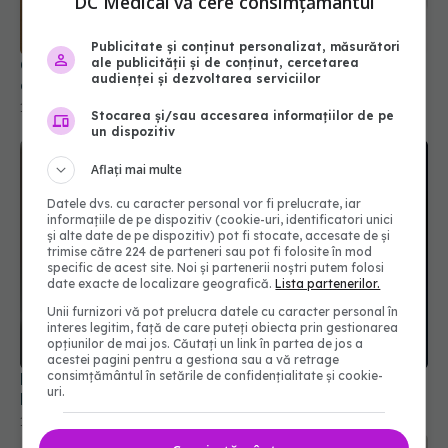
DC Medical vă cere consimțământul
16 ian 2026, 11:35
Publicitate și conținut personalizat, măsurători
ale publicității și de conținut, cercetarea
audienței și dezvoltarea serviciilor
Stocarea și/sau accesarea informațiilor de pe
un dispozitiv
Aflați mai multe
Datele dvs. cu caracter personal vor fi prelucrate, iar
informațiile de pe dispozitiv (cookie-uri, identificatori unici
și alte date de pe dispozitiv) pot fi stocate, accesate de și
trimise către 224 de parteneri sau pot fi folosite în mod
specific de acest site. Noi și partenerii noștri putem folosi
De ce ar trebui să renunți la sandale când zbori.
date exacte de localizare geografică.
Lista partenerilor.
Detalii surprinzătoare despre siguranța în avion
Unii furnizori vă pot prelucra datele cu caracter personal în
17 aug 2025, 15:30
interes legitim, față de care puteți obiecta prin gestionarea
opțiunilor de mai jos. Căutați un link în partea de jos a
acestei pagini pentru a gestiona sau a vă retrage
consimțământul în setările de confidențialitate și cookie-
uri.