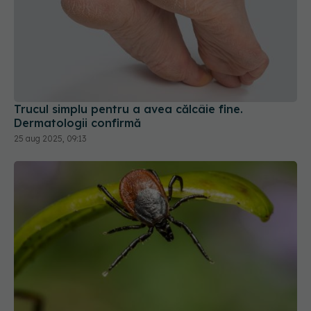
Trucul simplu pentru a avea călcâie fine.
Dermatologii confirmă
25 aug 2025, 09:13
Știai care e arma neașteptată împotriva
căpușelor?
22 iun 2026, 09:50