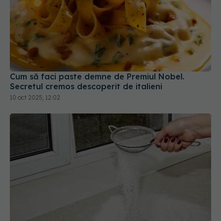
Cum să faci paste demne de Premiul Nobel.
Secretul cremos descoperit de italieni
10 oct 2025, 12:02
De ce pun unii oameni sare lângă fereastră. Ce
spune știința despre acest obicei
10 ian 2026, 12:30