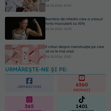
08.08.2026, 14:00
5 mituri despre menstruație pe care
să nu le mai crezi
08.08.2026, 13:00
URMĂREȘTE-NE ȘI PE:
Medicamentul folosit de peste 60 de
ani care acționează într-un loc
neașteptat
6560
08.08.2026, 16:00
URMĂRITORI
ABONAȚI
365
1401
URMĂRITORI
URMĂRITORI
ARTICOLE SIMILARE