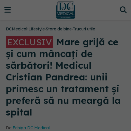
DCMedical
›
Lifestyle
›
Stare de bine
›
Trucuri utile
Mare grijă ce
EXCLUSIV
și cum mâncați de
sărbători! Medicul
Cristian Pandrea: unii
primesc un tratament și
preferă să nu meargă la
spital
De
Echipa DC Medical