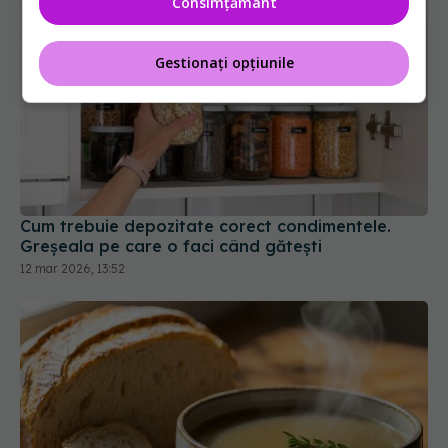
Consimțământ
Gestionați opțiunile
Cum trebuie depozitate corect condimentele.
Greșeala pe care o faci când gătești
12 mar 2026, 13:52
Cum salvezi supa prea sărată cu o felie de pâine