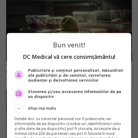
Bun venit!
DC Medical vă cere consimțământul
5 alimente pe care ar trebui să le ții la frigider, nu
Publicitate și conținut personalizat, măsurători
în dulap sau pe masă
ale publicității și de conținut, cercetarea
25 feb 2026, 13:21
audienței și dezvoltarea serviciilor
Stocarea și/sau accesarea informațiilor de pe
un dispozitiv
Aflați mai multe
Datele dvs. cu caracter personal vor fi prelucrate, iar
informațiile de pe dispozitiv (cookie-uri, identificatori unici
și alte date de pe dispozitiv) pot fi stocate, accesate de și
trimise către 224 de parteneri sau pot fi folosite în mod