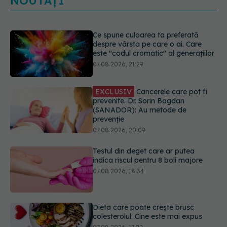
NOUTĂȚI
EXCLUSIV
Cancerele care pot fi
prevenite. Dr. Sorin Bogdan
(SANADOR): Au metode de
prevenție
07.08.2026, 20:09
Testul din deget care ar putea
indica riscul pentru 8 boli majore
07.08.2026, 18:34
Dieta care poate crește brusc
colesterolul. Cine este mai expus
07.08.2026, 17:22
PNRR: 174 de milioane de lei pentru
sănătate într-o singură săptămână.