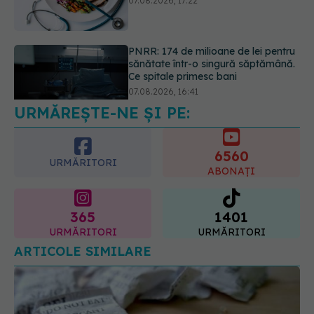
Ce spitale primesc bani
07.08.2026, 16:41
Ce spune culoarea ta preferată
despre vârsta pe care o ai. Care
este "codul cromatic" al generațiilor
07.08.2026, 21:29
URMĂREȘTE-NE ȘI PE:
6560
URMĂRITORI
ABONAȚI
365
1401
URMĂRITORI
URMĂRITORI
ARTICOLE SIMILARE