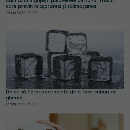
Cum să îți îngrijești puloverele din lână. Trucuri
care previn micșorarea și scămoșarea
24 ian 2026, 20:28
De ce să fierbi apa înainte de a face cuburi de
gheață
17 aug 2025, 20:30