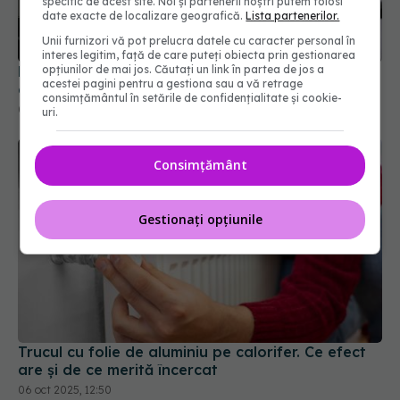
specific de acest site. Noi și partenerii noștri putem folosi
date exacte de localizare geografică.
Lista partenerilor.
Unii furnizori vă pot prelucra datele cu caracter personal în
interes legitim, față de care puteți obiecta prin gestionarea
Momentul în care adaugi uleiul în tigaie este una
opțiunilor de mai jos. Căutați un link în partea de jos a
acestei pagini pentru a gestiona sau a vă retrage
dintre cele mai frecvente dileme din bucătărie.
consimțământul în setările de confidențialitate și cookie-
05 mar 2026, 18:06
uri.
Consimțământ
Gestionați opțiunile
Trucul cu folie de aluminiu pe calorifer. Ce efect
are și de ce merită încercat
06 oct 2025, 12:50