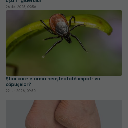
ușa frigiderului
26 dec 2025, 09:56
Știai care e arma neașteptată împotriva
căpușelor?
22 iun 2026, 09:50