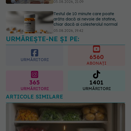
Pepenele roșu sau cel galben: care
crește glicemia mai repede.
Răspunsul unui medic diabetolog
06.08.2026, 09:36
URMĂREȘTE-NE ȘI PE:
6560
URMĂRITORI
ABONAȚI
365
1401
URMĂRITORI
URMĂRITORI
ARTICOLE SIMILARE