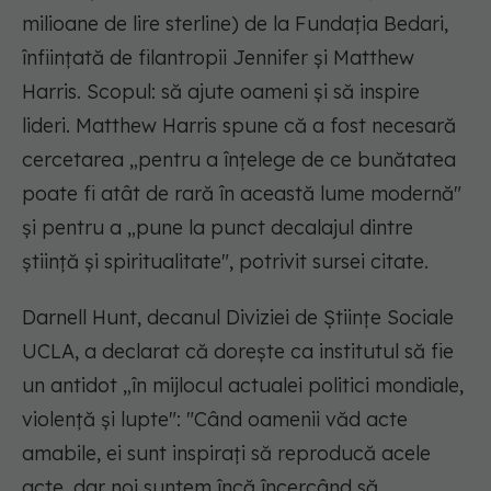
milioane de lire sterline) de la Fundația Bedari,
înființată de filantropii Jennifer și Matthew
Harris. Scopul: să ajute oameni și să inspire
lideri. Matthew Harris spune că a fost necesară
cercetarea „pentru a înțelege de ce bunătatea
poate fi atât de rară în această lume modernă"
și pentru a „pune la punct decalajul dintre
știință și spiritualitate", potrivit sursei citate.
Darnell Hunt, decanul Diviziei de Științe Sociale
UCLA, a declarat că dorește ca institutul să fie
un antidot „în mijlocul actualei politici mondiale,
violență și lupte":
"Când oamenii văd acte
amabile, ei sunt inspirați să reproducă acele
acte, dar noi suntem încă încercând să