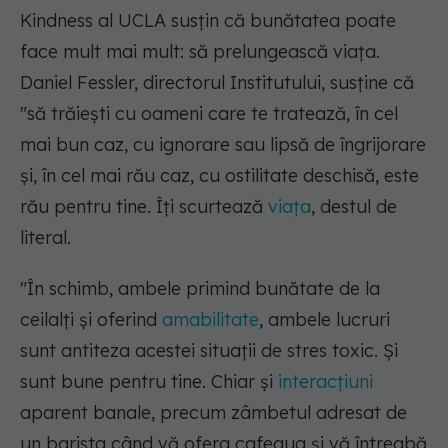
Kindness al UCLA susțin că bunătatea poate
face mult mai mult: să prelungească viața.
Daniel Fessler, directorul Institutului, susține că
"să trăiești cu oameni care te tratează, în cel
mai bun caz, cu ignorare sau lipsă de îngrijorare
și, în cel mai rău caz, cu ostilitate deschisă, este
rău pentru tine. Îți scurtează
viața
, destul de
literal.
"În schimb, ambele primind bunătate de la
ceilalți și oferind
amabilitate
, ambele lucruri
sunt antiteza acestei situații de stres toxic. Și
sunt bune pentru tine. Chiar și
interacțiuni
aparent banale, precum zâmbetul adresat de
un barista când vă ofera cafeaua și vă întreabă