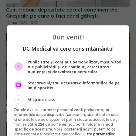
Cum trebuie depozitate corect condimentele.
Greșeala pe care o faci când gătești
12 mar 2026, 13:52
Bun venit!
DC Medical vă cere consimțământul
Publicitate și conținut personalizat, măsurători
ale publicității și de conținut, cercetarea
audienței și dezvoltarea serviciilor
Stocarea și/sau accesarea informațiilor de pe
un dispozitiv
Aflați mai multe
Cum să tai ceapa fără lacrimi, ca Gordon Ramsay
Datele dvs. cu caracter personal vor fi prelucrate, iar
06 sep 2025, 11:30
informațiile de pe dispozitiv (cookie-uri, identificatori unici
și alte date de pe dispozitiv) pot fi stocate, accesate de și
trimise către 224 de parteneri sau pot fi folosite în mod
specific de acest site. Noi și partenerii noștri putem folosi
date exacte de localizare geografică.
Lista partenerilor.