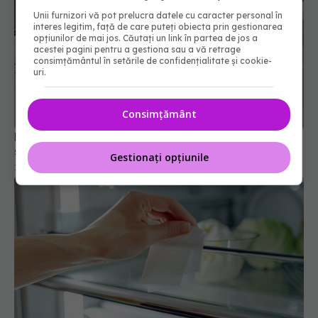
Unii furnizori vă pot prelucra datele cu caracter personal în
interes legitim, față de care puteți obiecta prin gestionarea
opțiunilor de mai jos. Căutați un link în partea de jos a
acestei pagini pentru a gestiona sau a vă retrage
consimțământul în setările de confidențialitate și cookie-
uri.
Consimțământ
De ce pun unii oameni sare lângă fereastră. Ce
spune știința despre acest obicei
Gestionați opțiunile
10 ian 2026, 12:30