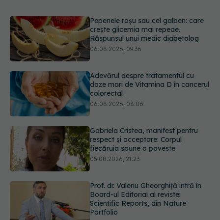
Adevărul despre tratamentul cu
doze mari de Vitamina D în cancerul
colorectal
06.08.2026, 08:06
Gabriela Cristea, manifest pentru
respect și acceptare: Corpul
fiecăruia spune o poveste
05.08.2026, 21:23
Prof. dr. Valeriu Gheorghiță intră în
Board-ul Editorial al revistei
Scientific Reports, din Nature
Portfolio
05.08.2026, 21:09
Testul de 10 minute care poate
arăta dacă ai nevoie de statine,
chiar dacă ai colesterolul normal
05.08.2026, 19:42