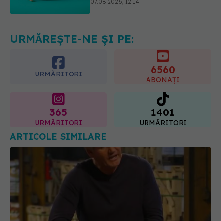
sănătate într-o singură săptămână.
Ce spitale primesc bani
07.08.2026, 16:41
URMĂREȘTE-NE ȘI PE:
6560
URMĂRITORI
ABONAȚI
365
1401
URMĂRITORI
URMĂRITORI
ARTICOLE SIMILARE