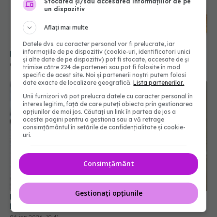
Stocarea și/sau accesarea informațiilor de pe
un dispozitiv
Aflați mai multe
Datele dvs. cu caracter personal vor fi prelucrate, iar
informațiile de pe dispozitiv (cookie-uri, identificatori unici
De ce să pui o lingură de lemn peste oală
și alte date de pe dispozitiv) pot fi stocate, accesate de și
08 ian 2026, 21:00
trimise către 224 de parteneri sau pot fi folosite în mod
specific de acest site. Noi și partenerii noștri putem folosi
date exacte de localizare geografică.
Lista partenerilor.
Unii furnizori vă pot prelucra datele cu caracter personal în
interes legitim, față de care puteți obiecta prin gestionarea
opțiunilor de mai jos. Căutați un link în partea de jos a
acestei pagini pentru a gestiona sau a vă retrage
consimțământul în setările de confidențialitate și cookie-
uri.
Consimțământ
Gestionați opțiunile
Nu mai arunca niciodată plicurile de silica gel. 9
lucruri uimitoare pe care le poți face