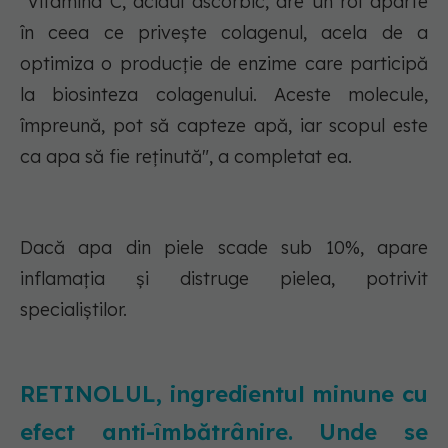
"Vitamina C, acidul ascorbic, are un rol aparte
în ceea ce privește colagenul, acela de a
optimiza o producţie de enzime care participă
la biosinteza colagenului. Aceste molecule,
împreună, pot să capteze apă, iar scopul este
ca apa să fie reţinută", a completat ea.
Dacă apa din piele scade sub 10%, apare
inflamaţia și distruge pielea, potrivit
specialiștilor.
RETINOLUL, ingredientul minune cu
efect anti-îmbătrânire. Unde se