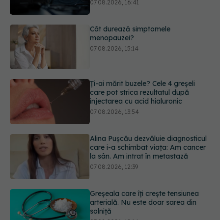
menopauzei?
07.08.2026, 15:14
Ți-ai mărit buzele? Cele 4 greșeli
care pot strica rezultatul după
injectarea cu acid hialuronic
07.08.2026, 13:54
Alina Pușcău dezvăluie diagnosticul
care i-a schimbat viața: Am cancer
la sân. Am intrat în metastază
07.08.2026, 12:39
Greșeala care îți crește tensiunea
arterială. Nu este doar sarea din
solniță
07.08.2026, 12:14
PNRR: 174 de milioane de lei pentru