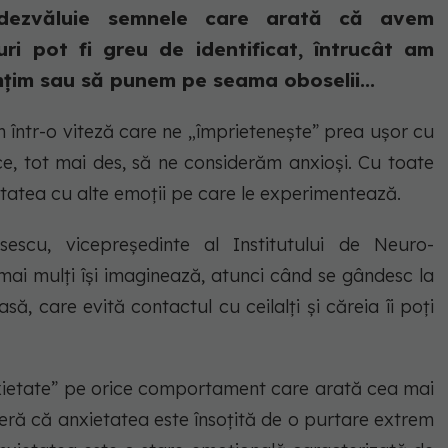
 dezvăluie semnele care arată că avem
ri pot fi greu de identificat, întrucât am
mțim sau să punem pe seama oboselii...
im într-o viteză care ne „împrietenește” prea ușor cu
ce, tot mai des, să ne considerăm anxioși. Cu toate
tatea cu alte emoții pe care le experimentează.
escu, vicepreședinte al Institutului de Neuro-
mai mulți își imaginează, atunci când se gândesc la
ă, care evită contactul cu ceilalți și căreia îi poți
xietate” pe orice comportament care arată cea mai
deră că anxietatea este însoțită de o purtare extrem