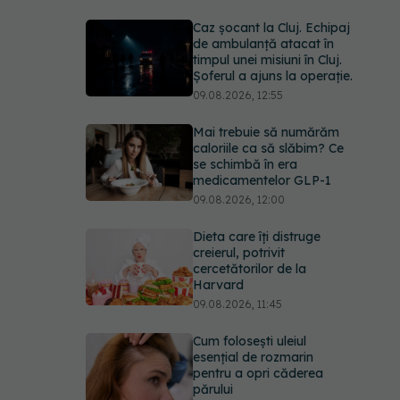
Caz șocant la Cluj. Echipaj
de ambulanță atacat în
timpul unei misiuni în Cluj.
Șoferul a ajuns la operație.
09.08.2026, 12:55
Mai trebuie să numărăm
caloriile ca să slăbim? Ce
se schimbă în era
medicamentelor GLP-1
09.08.2026, 12:00
Dieta care îți distruge
creierul, potrivit
cercetătorilor de la
Harvard
09.08.2026, 11:45
Cum folosești uleiul
esențial de rozmarin
pentru a opri căderea
părului