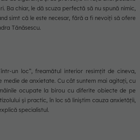
ri. Ba chiar, le dă scuza perfectă să nu spună nimic,
ând simt că le este necesar, fără a fi nevoiți să ofere
Andra Tănăsescu.
într-un loc”, freamătul interior resimțit de cineva,
te medie de anxietate. Cu cât suntem mai agitați, cu
âinile ocupate la birou cu diferite obiecte de pe
zolului și practic, în loc să liniștim cauza anxietății,
xplică specialistul.