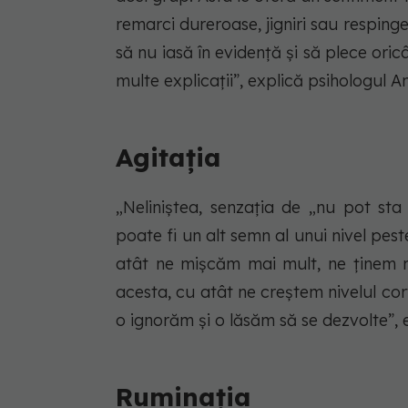
remarci dureroase, jigniri sau respinge
să nu iasă în evidență și să plece oric
multe explicații”, explică psihologul 
Agitația
„Neliniștea, senzația de „nu pot sta 
poate fi un alt semn al unui nivel pes
atât ne mișcăm mai mult, ne ținem m
acesta, cu atât ne creștem nivelul corti
o ignorăm și o lăsăm să se dezvolte”, e
Ruminația