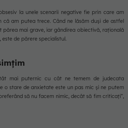
obsesiv la unele scenarii negative fie prin care am
ăm că am putea trece. Când ne lăsăm duși de astfel
ot părea mai grave, iar gândirea obiectivă, rațională
 este de părere specialistul.
simțim
 atât mai puternic cu cât ne temem de judecata
aște o stare de anxietate este un pas mic și ne putem
preferând să nu facem nimic, decât să fim criticați”,