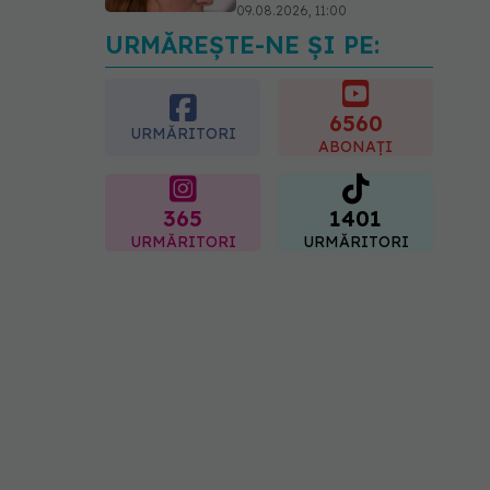
09.08.2026, 11:00
URMĂREȘTE-NE ȘI PE:
Ce este testul TORCH și
cine trebuie să-l facă. Ce
înseamnă un rezultat
pozitiv
6560
URMĂRITORI
09.08.2026, 13:00
ABONAȚI
365
1401
URMĂRITORI
URMĂRITORI