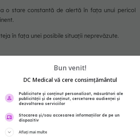
ca o stare constantă de alertă în fața unui pericol
inent.
eja în fața unei posibile situații neprevăzute.
Bun venit!
e lua foarte multe forme și putem rata semnele
DC Medical vă cere consimțământul
Publicitate și conținut personalizat, măsurători ale
publicității și de conținut, cercetarea audienței și
ate fi un semnal al anxietății
dezvoltarea serviciilor
Stocarea și/sau accesarea informațiilor de pe un
dispozitiv
Aflați mai multe
 obicei format de viteza cu care spuneam că trăim –