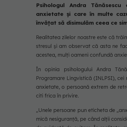
Psihologul Andra Tănăsescu
anxietate și care în multe cazu
învățat să disimulăm ceea ce si
Realitatea zilelor noastre este că tră
stresul și am observat că asta ne fa
acestea, mulți oameni confundă anxie
În opinia psihologului Andra Tănăs
Programare Lingvistică (INLPSI), cei 
anxietate, o persoană extrem de retras
citi frica în privire.
„Unele persoane pun eticheta de „an
mică nesiguranță, pe când alții consi