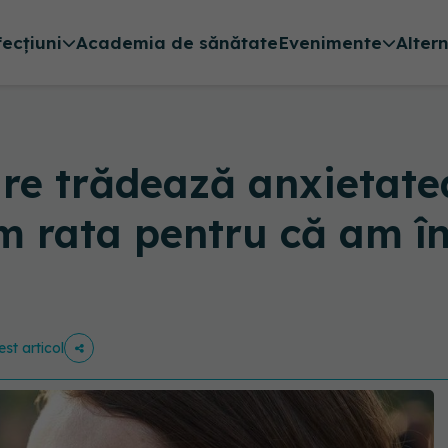
fecțiuni
Academia de sănătate
Evenimente
Alter
are trădează anxietate
m rata pentru că am î
est articol