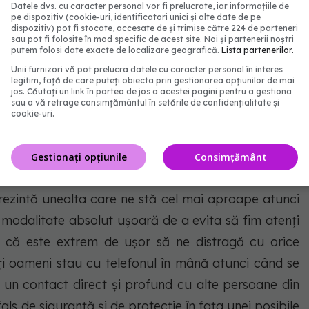
ngem, așadar, să verificăm în mod repetat telefonul
Datele dvs. cu caracter personal vor fi prelucrate, iar informațiile de
pe dispozitiv (cookie-uri, identificatori unici și alte date de pe
sta poate fi semn de anxietate. Tendința să întindem
dispozitiv) pot fi stocate, accesate de și trimise către 224 de parteneri
sau pot fi folosite în mod specific de acest site. Noi și partenerii noștri
nu sună, ne poate arăta un disconfort interior pe
putem folosi date exacte de localizare geografică.
Lista partenerilor.
 despre teama care se naște pe baza unor scenarii
Unii furnizori vă pot prelucra datele cu caracter personal în interes
legitim, față de care puteți obiecta prin gestionarea opțiunilor de mai
e îl așteptăm de la cineva. Sau poate este teama că
jos. Căutați un link în partea de jos a acestei pagini pentru a gestiona
sau a vă retrage consimțământul în setările de confidențialitate și
pentru că pare că a trecut prea mult timp de când a
cookie-uri.
drum. Poate fi o modalitate de a evita o situație
nfort. În acest caz, telefonul ne permite să părem
Gestionați opțiunile
Consimțământ
v să evităm un răspuns sau contactul vizual. Oricare
prezintă unealta care ne stă cel mai aproape atunci
 modalitate absolut ușoară de a evita să fim atenți
u că este extrem de ușor să ne distragă cu orice
lți oameni stau cu telefonul în mână atunci când se
e un contact direct și profund cu alte persoane din
als de siguranță și de protecție în fața unei posibile