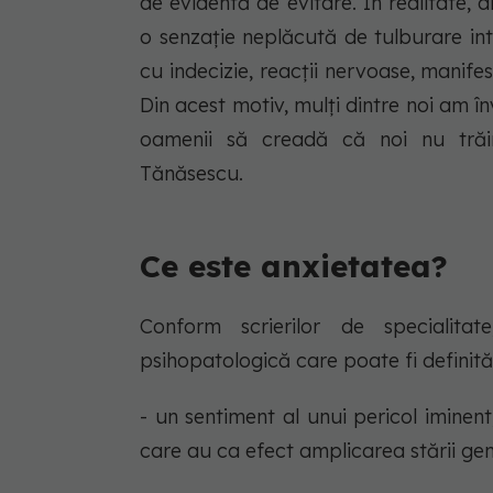
de evidentă de evitare. În realitate,
o senzație neplăcută de tulburare int
cu indecizie, reacții nervoase, manife
Din acest motiv, mulți dintre noi am 
oamenii să creadă că noi nu trăim
Tănăsescu.
Ce este anxietatea?
Conform scrierilor de specialitat
psihopatologică care poate fi definită î
- un sentiment al unui pericol iminent
care au ca efect amplicarea stării ge