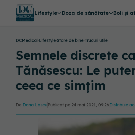
Lifestyle
Doza de sănătate
Boli și a
DCMedical
›
Lifestyle
›
Stare de bine
›
Trucuri utile
Semnele discrete c
Tănăsescu: Le pute
ceea ce simțim
De
Dana Lascu
Publicat pe 24 mai 2021, 09:26
Distribuie ac