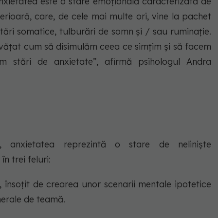
 anxietatea este o stare emoțională caracterizată de
erioară, care, de cele mai multe ori, vine la pachet
stări somatice, tulburări de somn și / sau ruminație.
învățat cum să disimulăm ceea ce simțim și să facem
 stări de anxietate”, afirmă psihologul Andra
e, anxietatea reprezintă o stare de nelinişte
n trei feluri:
, însoţit de crearea unor scenarii mentale ipotetice
nerale de teamă.