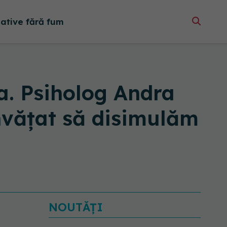
native fără fum
a. Psiholog Andra
nvățat să disimulăm
NOUTĂȚI