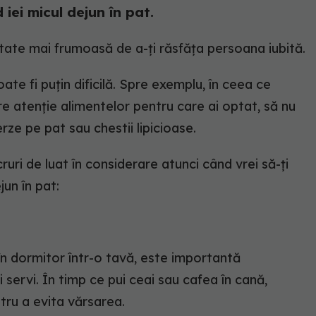
 iei micul dejun în pat.
litate mai frumoasă de a-ți răsfăța persoana iubită.
oate fi puțin dificilă. Spre exemplu, în ceea ce
re atenție alimentelor pentru care ai optat, să nu
rze pe pat sau chestii lipicioase.
ruri de luat în considerare atunci când vrei să-ți
jun în pat:
n dormitor într-o tavă, este importantă
servi. În timp ce pui ceai sau cafea în cană,
tru a evita vărsarea.