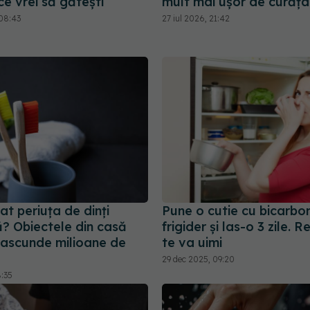
e vrei să gătești
mult mai ușor de curăța
08:43
27 iul 2026, 21:42
lat periuța de dinți
Pune o cutie cu bicarbon
? Obiectele din casă
frigider și las-o 3 zile. R
 ascunde milioane de
te va uimi
29 dec 2025, 09:20
8:35