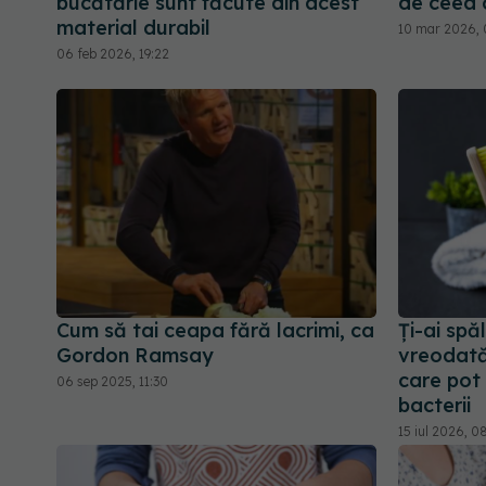
bucătărie sunt făcute din acest
de ceea c
material durabil
10 mar 2026, 
06 feb 2026, 19:22
Cum să tai ceapa fără lacrimi, ca
Ți-ai spă
Gordon Ramsay
vreodată
care pot
06 sep 2025, 11:30
bacterii
15 iul 2026, 0