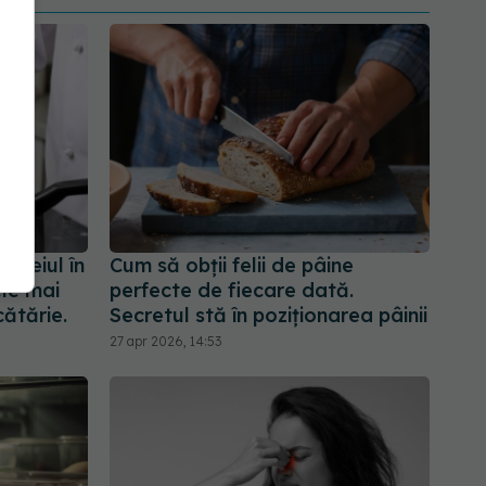
uleiul în
Cum să obții felii de pâine
ele mai
perfecte de fiecare dată.
ătărie.
Secretul stă în poziționarea pâinii
27 apr 2026, 14:53