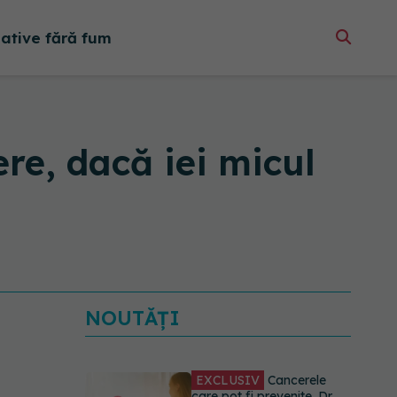
native fără fum
re, dacă iei micul
NOUTĂȚI
EXCLUSIV
Cancerele
care pot fi prevenite. Dr.