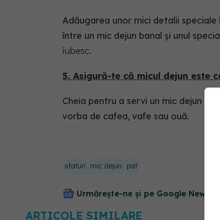
Adăugarea unor mici detalii speciale
între un mic dejun banal și unul specia
iubesc
.
5. Asigură-te că micul dejun este c
Cheia pentru a servi un mic dejun apet
vorba de cafea, vafe sau ouă.
sfaturi
mic dejun
pat
Urmărește-ne și pe Google News - 
ARTICOLE SIMILARE