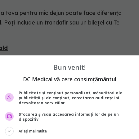
 la tava pentru mic dejun poate face diferența
l. Poți include un trandafir sau un bilețel cu
Te
ald
isant în pat este să-l menții fierbinte. Fie că este
Bun venit!
DC Medical vă cere consimțământul
Publicitate și conținut personalizat, măsurători ale
publicității și de conținut, cercetarea audienței și
dezvoltarea serviciilor
Stocarea și/sau accesarea informațiilor de pe un
dispozitiv
abonează‑te!
Aflați mai multe