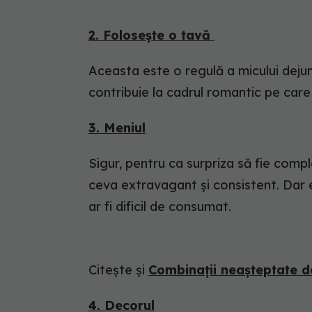
2. Folosește o tavă
Aceasta este o regulă a micului dejun
contribuie la cadrul romantic pe care v
3. Meniul
Sigur, pentru ca surpriza să fie compl
ceva extravagant și consistent. Dar ev
ar fi dificil de consumat.
Citește și
Combinații neașteptate de
4. Decorul