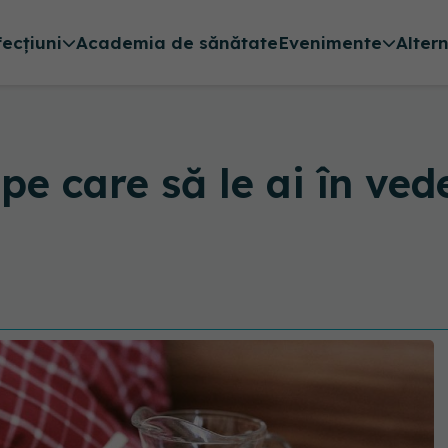
fecțiuni
Academia de sănătate
Evenimente
Alter
e care să le ai în vede