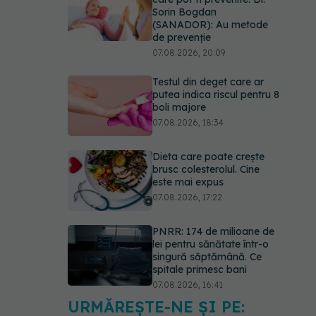
Sorin Bogdan
(SANADOR): Au metode
de prevenție
07.08.2026, 20:09
Testul din deget care ar
putea indica riscul pentru 8
boli majore
07.08.2026, 18:34
Dieta care poate crește
brusc colesterolul. Cine
este mai expus
07.08.2026, 17:22
PNRR: 174 de milioane de
lei pentru sănătate într-o
singură săptămână. Ce
spitale primesc bani
07.08.2026, 16:41
URMĂREȘTE-NE ȘI PE:
Ce spune culoarea ta