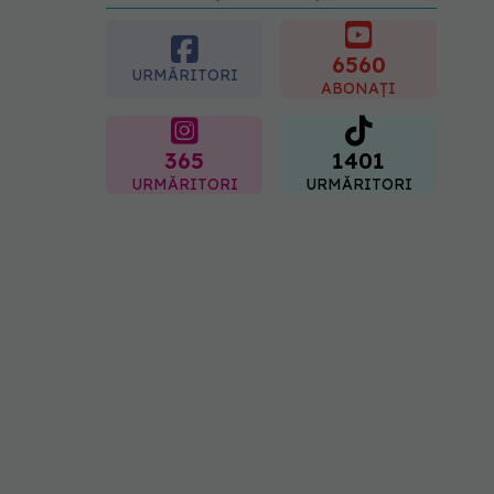
preferată despre vârsta
pe care o ai. Care este
"codul cromatic" al
6560
URMĂRITORI
generațiilor
ABONAȚI
07.08.2026, 21:29
365
1401
URMĂRITORI
URMĂRITORI