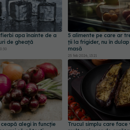
fierbi apa înainte de a
5 alimente pe care ar tr
uri de gheață
ții la frigider, nu în dula
masă
20:30
25 feb 2026, 13:21
 ceapă alegi în funcție
Trucul simplu care face 