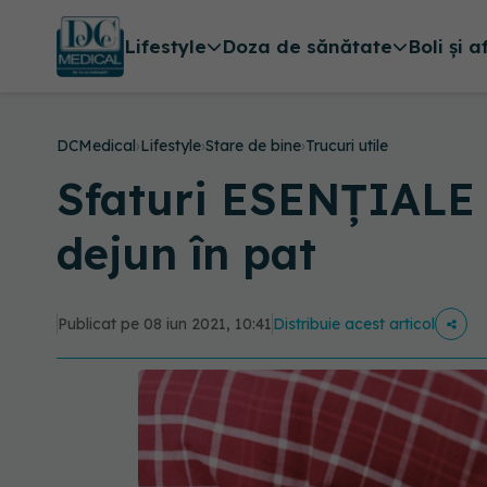
Lifestyle
Doza de sănătate
Boli și a
DCMedical
›
Lifestyle
›
Stare de bine
›
Trucuri utile
Sfaturi ESENȚIALE p
dejun în pat
Publicat pe 08 iun 2021, 10:41
Distribuie acest articol