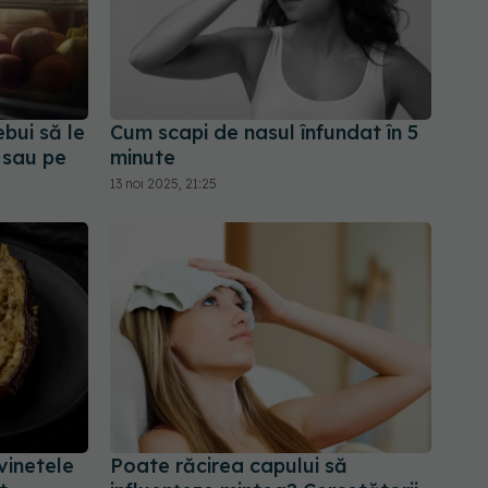
ebui să le
Cum scapi de nasul înfundat în 5
p sau pe
minute
13 noi 2025, 21:25
vinetele
Poate răcirea capului să