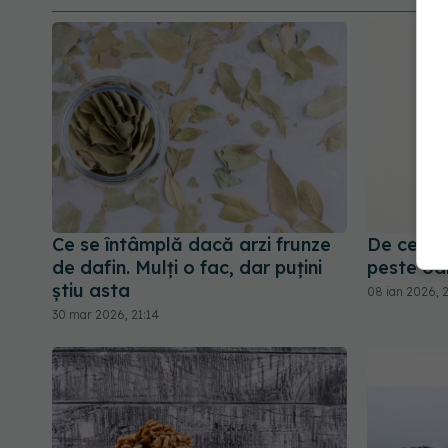
Ce se întâmplă dacă arzi frunze
De ce să 
de dafin. Mulți o fac, dar puțini
peste oa
știu asta
08 ian 2026, 
30 mar 2026, 21:14