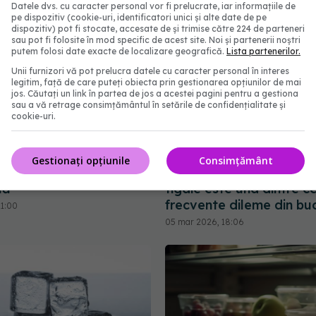
Datele dvs. cu caracter personal vor fi prelucrate, iar informațiile de
pe dispozitiv (cookie-uri, identificatori unici și alte date de pe
dispozitiv) pot fi stocate, accesate de și trimise către 224 de parteneri
sau pot fi folosite în mod specific de acest site. Noi și partenerii noștri
putem folosi date exacte de localizare geografică.
Lista partenerilor.
Unii furnizori vă pot prelucra datele cu caracter personal în interes
legitim, față de care puteți obiecta prin gestionarea opțiunilor de mai
jos. Căutați un link în partea de jos a acestei pagini pentru a gestiona
sau a vă retrage consimțământul în setările de confidențialitate și
cookie-uri.
Gestionați opțiunile
Consimțământ
pui o lingură de lemn
Momentul în care adaugi 
lă
tigaie este una dintre c
frecvente dileme din buc
21:00
05 mar 2026, 18:06