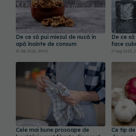
De ce să pui miezul de nucă în
De ce să 
apă înainte de consum
face cub
01 feb 2026, 09:00
17 aug 2025, 
Cele mai bune prosoape de
Ce tip de