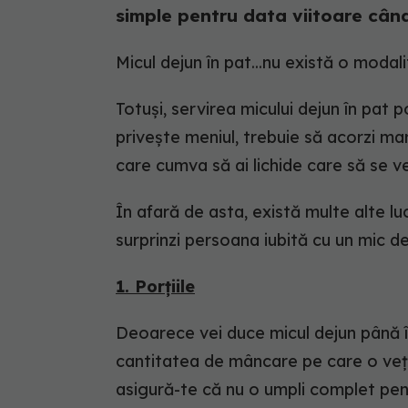
simple pentru data viitoare când
Micul dejun în pat...nu există o moda
Totuși, servirea micului dejun în pat p
privește meniul, trebuie să acorzi ma
care cumva să ai lichide care să se ve
În afară de asta, există multe alte luc
surprinzi persoana iubită cu un mic de
1. Porțiile
Deoarece vei duce micul dejun până î
cantitatea de mâncare pe care o veți 
asigură-te că nu o umpli complet pen