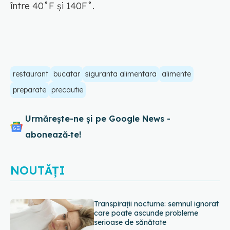
între 40˚F și 140F˚.
restaurant
bucatar
siguranta alimentara
alimente
preparate
precautie
Urmărește-ne și pe Google News -
abonează‑te!
NOUTĂȚI
Ce poți mânca și ce trebuie să eviți
dacă ai gastrită: exemplu de meniu
care reduce inflamația stomacului