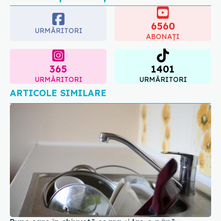
6560
08.08.2026, 20:00
URMĂRITORI
ABONAȚI
365
1401
URMĂRITORI
URMĂRITORI
ARTICOLE SIMILARE
Pune sare în chiuvetă seara și las-o până
dimineața. Rezultatul te va uimi
27 dec 2025, 19:51