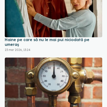
Haine pe care să nu le mai pui niciodată pe
umeraș
23 mar 2026, 13:24
Ce să faci imediat și ce să NU faci dacă simți