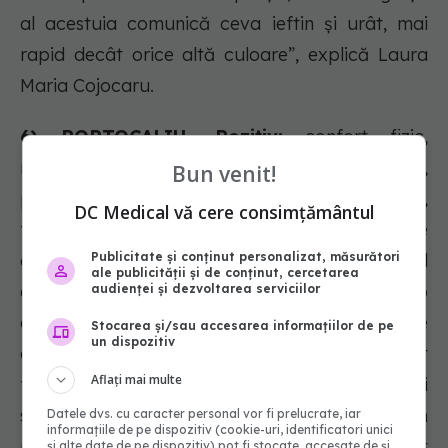
al acestuia comunică ceva ieftin și urât, mai
rapid decât orice altă culoare”, explică Laura
Maria Cojocaru.
6) PORTOCALIU. Pozitiv:
confort fizic,
mâncare, căldură, securitate, senzualitate,
Bun venit!
pasiune, abundență, distracție. Negativ: privare,
DC Medical vă cere consimțământul
frustrare, frivolitate, imaturitate. „Deoarece
Publicitate și conținut personalizat, măsurători
este o combinație de roșu și galben, portocaliul
ale publicității și de conținut, cercetarea
este stimulant, iar reacția la acesta este o
audienței și dezvoltarea serviciilor
combinație între fizic și emoțional. Ne
Stocarea și/sau accesarea informațiilor de pe
un dispozitiv
concentrează mintea pe probleme de confort
Aflați mai multe
fizic - mâncare, căldură, adăpost etc. - și
senzualitate. Este o culoare „distractivă”. În
Datele dvs. cu caracter personal vor fi prelucrate, iar
informațiile de pe dispozitiv (cookie-uri, identificatori unici
mod negativ, s-ar putea concentra pe exact
și alte date de pe dispozitiv) pot fi stocate, accesate de și