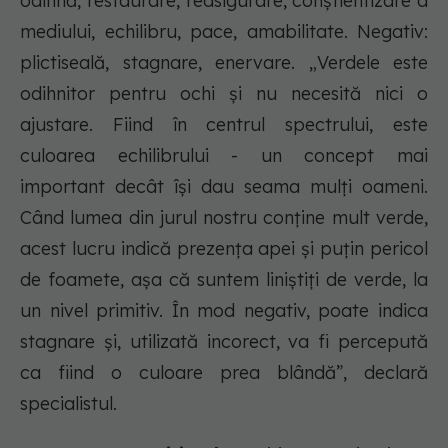
odihnă, restaurare, reasigurare, conștientizare a
mediului, echilibru, pace, amabilitate. Negativ:
plictiseală, stagnare, enervare. „Verdele este
odihnitor pentru ochi și nu necesită nici o
ajustare. Fiind în centrul spectrului, este
culoarea echilibrului - un concept mai
important decât își dau seama mulți oameni.
Când lumea din jurul nostru conține mult verde,
acest lucru indică prezența apei și puțin pericol
de foamete, așa că suntem liniștiți de verde, la
un nivel primitiv. În mod negativ, poate indica
stagnare și, utilizată incorect, va fi percepută
ca fiind o culoare prea blândă”, declară
specialistul.