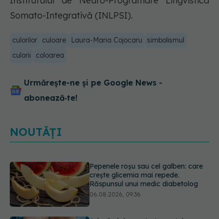
Institutului de Neuro-Programare Lingvistică
Somato-Integrativă (INLPSI).
culorilor
culoare
Laura-Maria Cojocaru
simbolismul
culorii
coloarea
Urmărește-ne și pe Google News -
abonează‑te!
NOUTĂȚI
Adevărul despre tratamentul cu
doze mari de Vitamina D în cancerul
colorectal
06.08.2026, 08:06