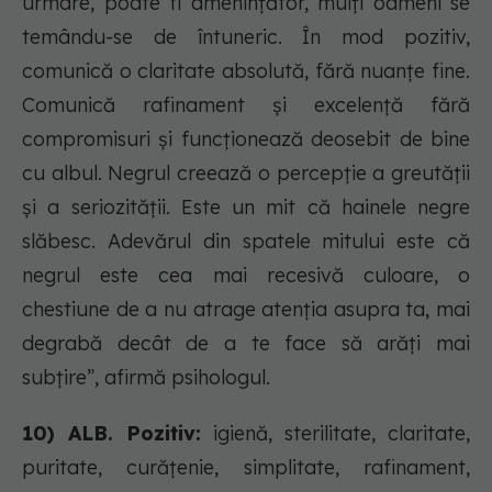
urmare, poate fi amenințător, mulți oameni se
temându-se de întuneric. În mod pozitiv,
comunică o claritate absolută, fără nuanțe fine.
Comunică rafinament și excelență fără
compromisuri și funcționează deosebit de bine
cu albul. Negrul creează o percepție a greutății
și a seriozității. Este un mit că hainele negre
slăbesc. Adevărul din spatele mitului este că
negrul este cea mai recesivă culoare, o
chestiune de a nu atrage atenția asupra ta, mai
degrabă decât de a te face să arăți mai
subțire”, afirmă psihologul.
10) ALB. Pozitiv:
igienă, sterilitate, claritate,
puritate, curățenie, simplitate, rafinament,