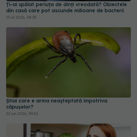
Știai care e arma neașteptată împotriva
căpușelor?
22 iun 2026, 09:50