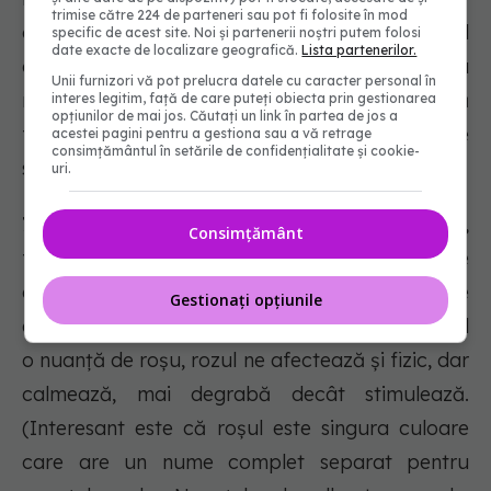
trimise către 224 de parteneri sau pot fi folosite în mod
opusul - privarea. Acest lucru este mai probabil
specific de acest site. Noi și partenerii noștri putem folosi
date exacte de localizare geografică.
Lista partenerilor.
atunci când portocaliul cald este utilizat cu
Unii furnizori vă pot prelucra datele cu caracter personal în
negru. La fel, prea mult portocaliu sugerează
interes legitim, față de care puteți obiecta prin gestionarea
opțiunilor de mai jos. Căutați un link în partea de jos a
frivolitate și lipsa unor valori intelectuale
acestei pagini pentru a gestiona sau a vă retrage
consimțământul în setările de confidențialitate și cookie-
serioase”, afirmă specialistul.
uri.
7) ROZ. Pozitiv:
Liniște fizică, hrană, căldură,
Consimțământ
feminitate, dragoste, sexualitate, supraviețuire
a speciei. Negativ: inhibiție, claustrofobie
Gestionați opțiunile
emoțională, emasculare, slăbiciune fizică. „Fiind
o nuanță de roșu, rozul ne afectează și fizic, dar
calmează, mai degrabă decât stimulează.
(Interesant este că roșul este singura culoare
care are un nume complet separat pentru