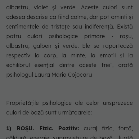
albastru, violet și verde. Aceste culori sunt
adesea descrise ca fiind calme, dar pot aminti și
sentimentele de tristețe sau indiferență. Există
patru culori psihologice primare - roșu,
albastru, galben și verde. Ele se raportează
respectiv la corp, la minte, la emoții și la
echilibrul esențial dintre aceste trei”, arată
psihologul Laura Maria Cojocaru
Proprietățile psihologice ale celor unsprezece
culori de bază sunt următoarele:
1) ROȘU. Fizic. Pozitiv:
curaj fizic, forță,
căldură, energie, supraviețuire de bază, „luptă