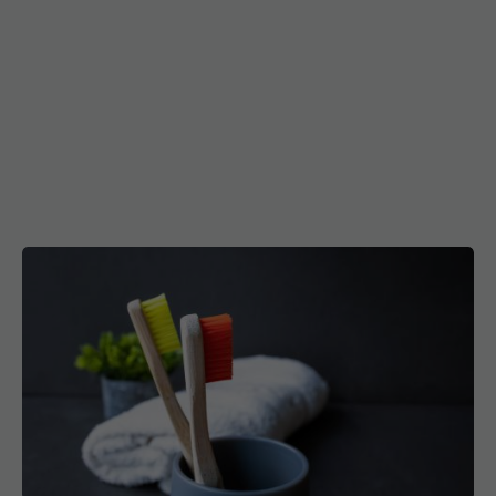
Ți-ai spălat periuța de dinți vreodată? Obiectele
din casă care pot ascunde milioane de bacterii
15 iul 2026, 08:35