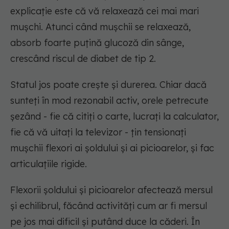
explicație este că vă relaxează cei mai mari
mușchi. Atunci când mușchii se relaxează,
absorb foarte puțină glucoză din sânge,
crescând riscul de diabet de tip 2.
Statul jos poate crește și durerea. Chiar dacă
sunteți în mod rezonabil activ, orele petrecute
șezând - fie că citiți o carte, lucrați la calculator,
fie că vă uitați la televizor - țin tensionați
mușchii flexori ai șoldului și ai picioarelor, și fac
articulațiile rigide.
Flexorii șoldului și picioarelor afectează mersul
și echilibrul, făcând activități cum ar fi mersul
pe jos mai dificil și putând duce la căderi. În