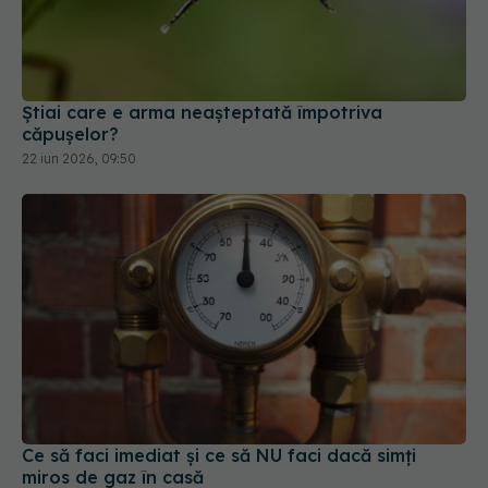
Știai care e arma neașteptată împotriva
căpușelor?
22 iun 2026, 09:50
Ce să faci imediat și ce să NU faci dacă simți
miros de gaz în casă