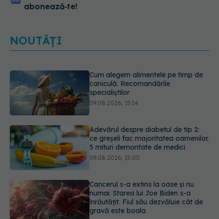
abonează‑te!
NOUTĂȚI
Cum alegem alimentele pe timp de
caniculă. Recomandările
specialiștilor
09.08.2026, 15:14
Adevărul despre diabetul de tip 2:
ce greșeli fac majoritatea oamenilor.
5 mituri demontate de medici
09.08.2026, 15:00
Cancerul s-a extins la oase și nu
numai. Starea lui Joe Biden s-a
înrăutățit. Fiul său dezvăluie cât de
gravă este boala