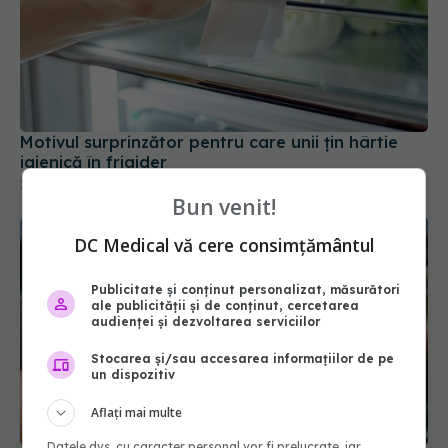
Motivul surprinzător pentru care unii țin hârtie
igienică în frigider
13 feb 2026, 20:34
Bun venit!
DC Medical vă cere consimțământul
Publicitate și conținut personalizat, măsurători
ale publicității și de conținut, cercetarea
audienței și dezvoltarea serviciilor
Stocarea și/sau accesarea informațiilor de pe
un dispozitiv
Aflați mai multe
Datele dvs. cu caracter personal vor fi prelucrate, iar