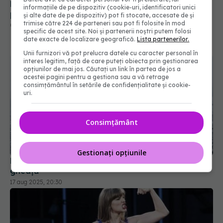
De ce să nu mai mănânci niciodată direct din
informațiile de pe dispozitiv (cookie-uri, identificatori unici
pungă sau ambalaj
și alte date de pe dispozitiv) pot fi stocate, accesate de și
trimise către 224 de parteneri sau pot fi folosite în mod
09 ian 2026, 12:24
specific de acest site. Noi și partenerii noștri putem folosi
date exacte de localizare geografică.
Lista partenerilor.
Unii furnizori vă pot prelucra datele cu caracter personal în
interes legitim, față de care puteți obiecta prin gestionarea
opțiunilor de mai jos. Căutați un link în partea de jos a
acestei pagini pentru a gestiona sau a vă retrage
consimțământul în setările de confidențialitate și cookie-
uri.
Consimțământ
Gestionați opțiunile
De ce să fierbi apa înainte de a face cuburi de
gheață
17 aug 2025, 20:30