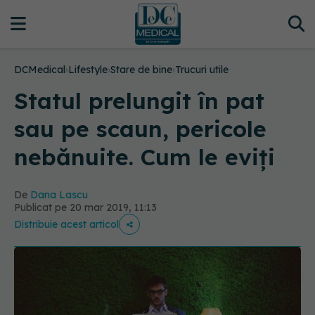
DCMedical
›
Lifestyle
›
Stare de bine
›
Trucuri utile
Statul prelungit în pat
sau pe scaun, pericole
nebănuite. Cum le eviți
De
Dana Lascu
Publicat pe 20 mar 2019, 11:13
Distribuie acest articol