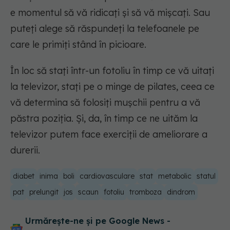
e momentul să vă ridicați și să vă mișcați. Sau
puteți alege să răspundeți la telefoanele pe
care le primiți stând în picioare.
În loc să stați într-un fotoliu în timp ce vă uitați
la televizor, stați pe o minge de pilates, ceea ce
vă determina să folosiți mușchii pentru a vă
păstra poziția. Și, da, în timp ce ne uităm la
televizor putem face exerciții de ameliorare a
durerii.
diabet
inima
boli
cardiovasculare
stat
metabolic
statul
pat
prelungit
jos
scaun
fotoliu
tromboza
dindrom
Urmărește-ne și pe Google News -