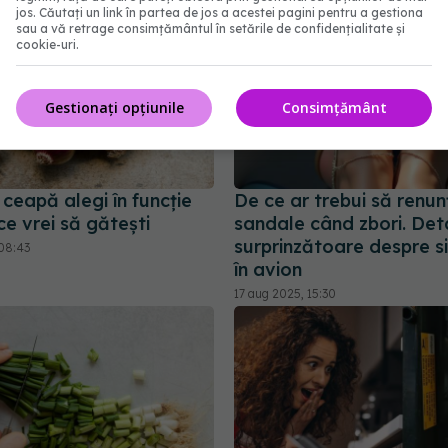
jos. Căutați un link în partea de jos a acestei pagini pentru a gestiona
sau a vă retrage consimțământul în setările de confidențialitate și
cookie-uri.
Gestionați opțiunile
Consimțământ
 ceapă alegi în funcție
De ce ar trebui să renunț
e vrei să gătești
sandale când zbori. Deta
surprinzătoare despre s
08:43
în avion
17 aug 2025, 15:30