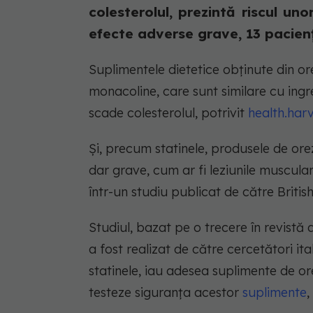
colesterolul, prezintă riscul u
efecte adverse grave, 13 pacienț
Suplimentele dietetice obținute din o
monacoline, care sunt similare cu ing
scade colesterolul, potrivit
health.har
Și, precum statinele, produsele de or
dar grave, cum ar fi leziunile muscular
într-un studiu publicat de către Briti
Studiul, bazat pe o trecere în revistă
a fost realizat de către cercetători it
statinele, iau adesea suplimente de or
testeze siguranța acestor
suplimente
,