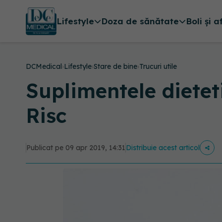
Lifestyle
Doza de sănătate
Boli și a
DCMedical
›
Lifestyle
›
Stare de bine
›
Trucuri utile
Suplimentele dietet
Risc
Publicat pe 09 apr 2019, 14:31
Distribuie acest articol