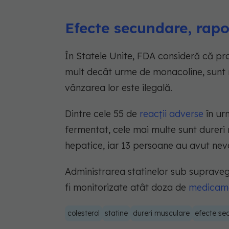
Efecte secundare, rapo
În Statele Unite, FDA consideră că pr
mult decât urme de monacoline, sunt 
vânzarea lor este ilegală.
Dintre cele 55 de
reacții adverse
în ur
fermentat, cele mai multe sunt dureri 
hepatice, iar 13 persoane au avut nevo
Administrarea statinelor sub suprave
fi monitorizate atât doza de
medicam
colesterol
statine
dureri musculare
efecte se