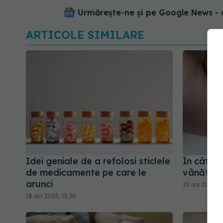
Urmărește-ne și pe Google News - 
ARTICOLE SIMILARE
Idei geniale de a refolosi sticlele
În cât ti
de medicamente pe care le
vânătaie 
arunci
25 noi 2025, 1
18 oct 2025, 15:30