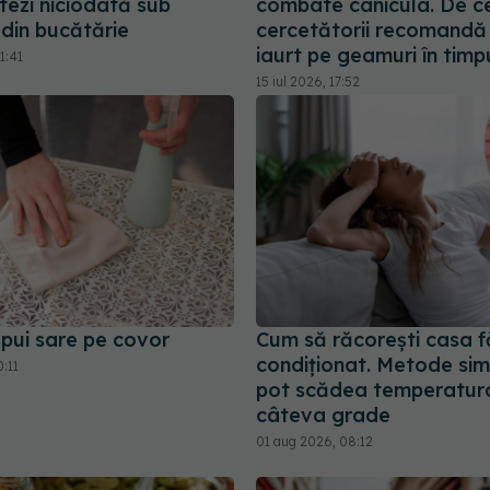
tezi niciodată sub
combate canicula. De c
 din bucătărie
cercetătorii recomandă 
iaurt pe geamuri în timpu
1:41
15 iul 2026, 17:52
 pui sare pe covor
Cum să răcorești casa f
condiționat. Metode sim
0:11
pot scădea temperatur
câteva grade
01 aug 2026, 08:12