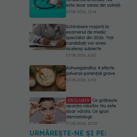
este doar sarea din solniță
07.08.2026, 12:14
Schimbare majoră la
examenul de medic
specialist din 2026. Toți
candidații vor avea
aceleași subiecte
07.08.2026, 11:52
Ashwagandha: 4 efecte
adverse potențial grave
07.08.2026, 11:03
EXCLUSIV
Ce grăbește
apariția ridurilor. Nu este
doar vârsta. Ce spun
dermatologii
07.08.2026, 10:02
URMĂREȘTE-NE ȘI PE:
Alina Pușcău dezvăluie