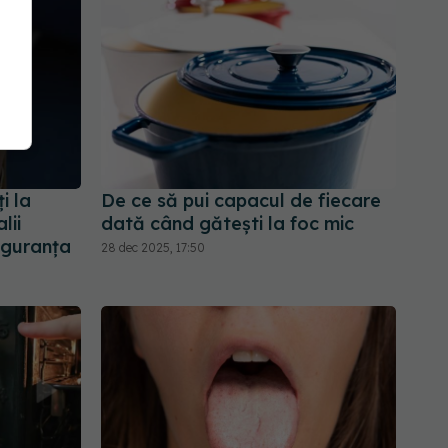
i la
De ce să pui capacul de fiecare
lii
dată când gătești la foc mic
iguranța
28 dec 2025, 17:50