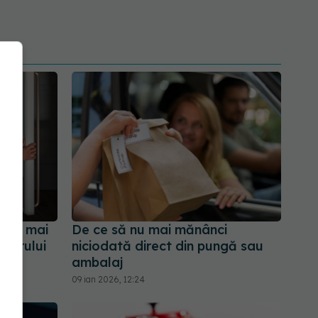
U le mai
De ce să nu mai mănânci
iderului
niciodată direct din pungă sau
ambalaj
09 ian 2026, 12:24