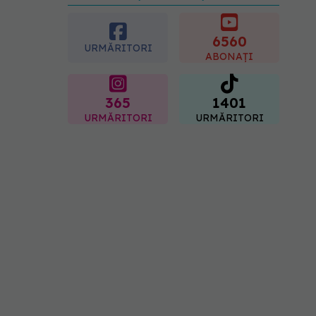
diagnosticul care i-a
schimbat viața: Am cancer
la sân. Am intrat în
6560
URMĂRITORI
metastază
ABONAȚI
07.08.2026, 12:39
365
1401
URMĂRITORI
URMĂRITORI