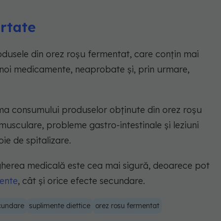
rtate
odusele din orez roșu fermentat, care conțin mai
noi medicamente, neaprobate și, prin urmare,
ma consumului produselor obținute din orez roșu
musculare, probleme gastro-intestinale și leziuni
ie de spitalizare.
gherea medicală este cea mai sigură, deoarece pot
ente
, cât și orice efecte secundare.
cundare
suplimente diettice
orez rosu fermentat