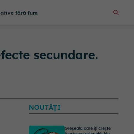
native fără fum
efecte secundare.
NOUTĂȚI
Greșeala care îți crește
tensiunea arterială. Nu