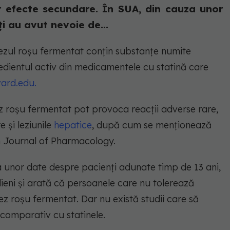
nor efecte secundare. În SUA, din cauza unor
i au avut nevoie de...
rezul roșu fermentat conțin substanțe numite
redientul activ din medicamentele cu statină care
vard.edu.
ez roșu fermentat pot provoca reacții adverse rare,
e și leziunile
hepatice
, după cum se menționează
sh Journal of Pharmacology.
 a unor date despre pacienți adunate timp de 13 ani,
alieni și arată că persoanele care nu tolerează
ez roșu fermentat. Dar nu există studii care să
 comparativ cu statinele.