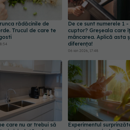
runca rădăcinile de
De ce sunt numerele 1 - 
rde. Trucul de care te
cuptor? Greșeala care îț
gosti
mâncarea. Aplică asta și
diferența!
18:54
06 ian 2026, 17:48
 pe care nu ar trebui să
Experimentul surprinzăt