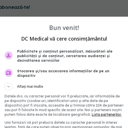
abonează‑te!
Bun venit!
DC Medical vă cere consimțământul
Publicitate și conținut personalizat, măsurători ale
publicității și de conținut, cercetarea audienței și
dezvoltarea serviciilor
Stocarea și/sau accesarea informațiilor de pe un
dispozitiv
Aflați mai multe
mp se vindecă o
5 alimente pe care să N
Datele dvs. cu caracter personal vor fi prelucrate, iar informațiile de
și cum o tratezi corect
pui niciodată pe ușa frig
pe dispozitiv (cookie-uri, identificatori unici și alte date de pe
dispozitiv) pot fi stocate, accesate de și trimise către 224 de parteneri
9:26
26 dec 2025, 09:56
sau pot fi folosite în mod specific de acest site. Noi și partenerii noștri
putem folosi date exacte de localizare geografică.
Lista partenerilor.
Unii furnizori vă pot prelucra datele cu caracter personal în interes
legitim, față de care puteți obiecta prin gestionarea opțiunilor de mai