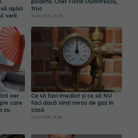
e
picantă. Chef Florin Dumitrescu,
să aplici
truc
l verii
01 ian 2026, 18:05
ără aer
Ce să faci imediat și ce să NU
ple care
faci dacă simți miros de gaz în
a cu
casă
17 oct 2025, 18:58