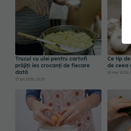
Trucul cu ulei pentru cartofi
Ce tip de
prăjiți: ies crocanți de fiecare
de ceea c
dată
10 mar 2026, 
27 ian 2026, 10:20