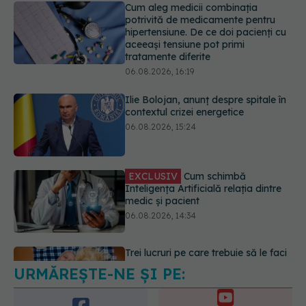
06.08.2026, 16:19
Ilie Bolojan, anunț despre spitale în
contextul crizei energetice
06.08.2026, 15:24
EXCLUSIV
Cum schimbă
Inteligența Artificială relația dintre
medic și pacient
06.08.2026, 14:34
Trei lucruri pe care trebuie să le faci
după 45 de ani ca să întârzii
demența cu până la 13 ani
06.08.2026, 13:03
URMĂREȘTE-NE ȘI PE:
Colebil și Panzcebil, blocate
temporar în farmacii. ANMDMR
explică de ce a luat măsura
6560
06.08.2026, 16:37