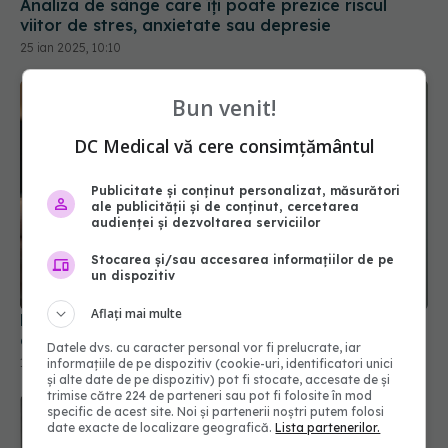
viitor de stres, anxietate sau depresie
25 ian 2025, 10:10
Bun venit!
DC Medical vă cere consimțământul
Publicitate și conținut personalizat, măsurători
ale publicității și de conținut, cercetarea
audienței și dezvoltarea serviciilor
Stocarea și/sau accesarea informațiilor de pe
un dispozitiv
De ce îți amorțesc mâinile și picioarele? 5 cauze
Aflați mai multe
ascunse și când trebuie să mergi la medic
10 ian 2025, 13:24
Datele dvs. cu caracter personal vor fi prelucrate, iar
informațiile de pe dispozitiv (cookie-uri, identificatori unici
și alte date de pe dispozitiv) pot fi stocate, accesate de și
trimise către 224 de parteneri sau pot fi folosite în mod
specific de acest site. Noi și partenerii noștri putem folosi
date exacte de localizare geografică.
Lista partenerilor.