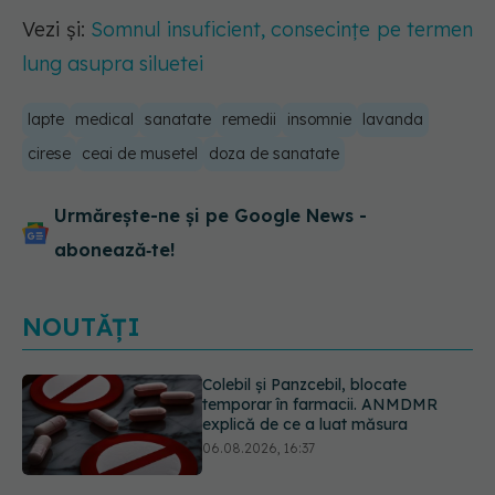
Vezi și:
Somnul insuficient, consecințe pe termen
lung asupra siluetei
lapte
medical
sanatate
remedii
insomnie
lavanda
cirese
ceai de musetel
doza de sanatate
Urmărește-ne și pe Google News -
abonează‑te!
NOUTĂȚI
Cum aleg medicii combinația
potrivită de medicamente pentru
hipertensiune. De ce doi pacienți cu
aceeași tensiune pot primi
tratamente diferite