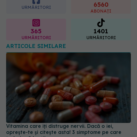
URMĂRITORI
ABONAȚI
365
1401
URMĂRITORI
URMĂRITORI
ARTICOLE SIMILARE
Vitamina care îți distruge nervii. Dacă o iei,
oprește-te și citește asta! 3 simptome pe care
trebuie să le știi