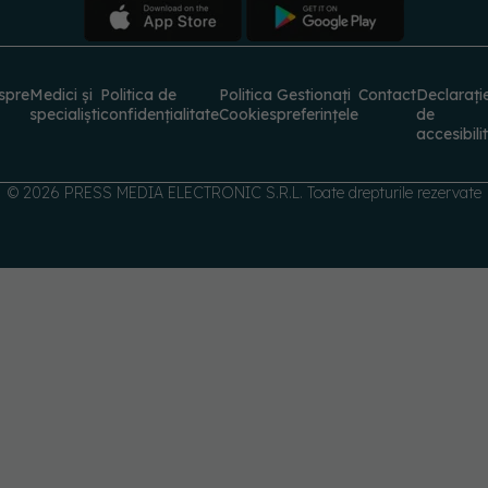
spre
Medici și
Politica de
Politica
Gestionați
Contact
Declarați
specialiști
confidențialitate
Cookies
preferințele
de
accesibili
© 2026 PRESS MEDIA ELECTRONIC S.R.L. Toate drepturile rezervate