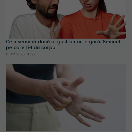
Ce înseamnă dacă ai gust amar în gură. Semnul
pe care ți-l dă corpul
15 ian 2025, 10:22
De ce te mănâncă palmele. 6 cauze posibile și ce