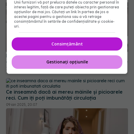
Unii furnizori vă pot prelucra datele cu caracter personal în
interes legitim, față de care puteți obiecta prin gestionarea
opțiunilor de mai jos. Căutați un link în partea de jos a
acestei pagini pentru a gestiona sau a vă retrage
consimțământul în setările de confidențialitate și cookie-
uri.
Consimțământ
De ce ai dureri în zona lombară? Nu lăsa
afecțiunea să transforme mersul într-o provocare
Gestionați opțiunile
10 iun 2026, 09:30
Ce înseamnă dacă ai mereu mâinile și picioarele
reci. Cum îți poți îmbunătăți circulația
09 ian 2025, 20:07