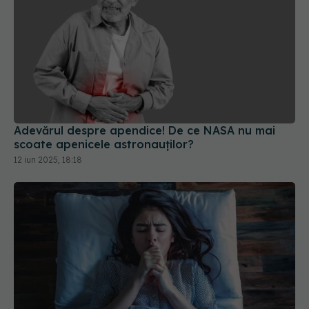
Adevărul despre apendice! De ce NASA nu mai
scoate apenicele astronauților?
12 iun 2025, 18:18