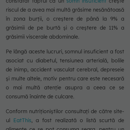
constatat faptul că un
somn insuficient
crește
riscul de a avea mai multă grăsime nesănătoasă
în zona burții, o creștere de până la 9% a
grăsimii de pe burtă și o creștere de 11% a
grăsimii viscerale abdominale.
Pe lângă aceste lucruri, somnul insuficient a fost
asociat cu diabetul, tensiunea arterială, bolile
de inimp, accident vasculat cerebral, depreseie
și multe altele, motiv pentru care este necesară
o mai multă atenție asupra a ceea ce se
consumă înainte de culcare.
Conform nutriționiștilor consultați de către site-
ul
EatThis
, a fost realizată o listă scurtă de
alimente ce se pot consuma seara, pentru un