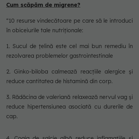
Cum scăpăm de migrene?
“10 resurse vindecătoare pe care să le introduci
în obiceiurile tale nutriționale:
1. Sucul de țelină este cel mai bun remediu în
rezolvarea problemelor gastrointestinale
2. Ginko-biloba calmează reacțiile alergice și
reduce cantitatea de histamină din corp.
3. Rădăcina de valeriană relaxează nervul vag și
reduce hipertensiunea asociată cu durerile de
cap.
4. Coaja de salcie albă reduce inflamațiile și