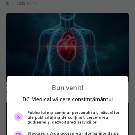
21 iun 2025, 09:43
Ce să faci dacă ai palpitații: ce e normal și ce nu
Bun venit!
01 iul 2025, 11:29
DC Medical vă cere consimțământul
Publicitate și conținut personalizat, măsurători
ale publicității și de conținut, cercetarea
audienței și dezvoltarea serviciilor
Stocarea și/sau accesarea informațiilor de pe