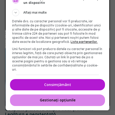
un dispozitiv
Aflați mai multe
Datele dvs. cu caracter personal vor fi prelucrate, iar
informațiile de pe dispozitiv (cookie-uri, identificatori unici
și alte date de pe dispozitiv) pot fi stocate, accesate de și
Știai că avem trilioane de bacterii în corp? Un
trimise către 224 de parteneri sau pot fi folosite în mod
specific de acest site. Noi și partenerii noștri putem folosi
detaliu te va surprinde
date exacte de localizare geografică.
Lista partenerilor.
16 feb 2025, 12:00
Unii furnizori vă pot prelucra datele cu caracter personal în
interes legitim, față de care puteți obiecta prin gestionarea
opțiunilor de mai jos. Căutați un link în partea de jos a
acestei pagini pentru a gestiona sau a vă retrage
consimțământul în setările de confidențialitate și cookie-
uri.
Consimțământ
Gestionați opțiunile
Ce spune pielea ta despre ficat și intestin.
Legătura e neașteptată