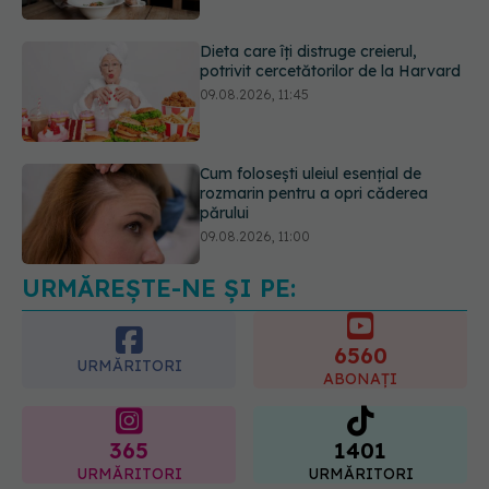
Cum folosești uleiul esențial de
rozmarin pentru a opri căderea
părului
09.08.2026, 11:00
Ce este testul TORCH și cine trebuie
să-l facă. Ce înseamnă un rezultat
pozitiv
09.08.2026, 13:00
URMĂREȘTE-NE ȘI PE:
6560
URMĂRITORI
ABONAȚI
365
1401
URMĂRITORI
URMĂRITORI