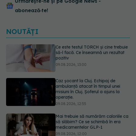
Urmărește-ne și pe Google News -
abonează‑te!
NOUTĂȚI
Caz șocant la Cluj. Echipaj de
ambulanță atacat în timpul unei
misiuni în Cluj. Șoferul a ajuns la
operație.
09.08.2026, 12:55
Mai trebuie să numărăm caloriile ca
să slăbim? Ce se schimbă în era
medicamentelor GLP-1
09.08.2026, 12:00
Dieta care îți distruge creierul,
potrivit cercetătorilor de la Harvard
09.08.2026, 11:45