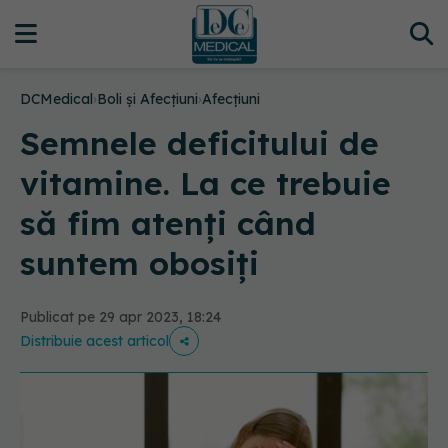
DCMedical
›
Boli și Afecțiuni
›
Afecțiuni
Semnele deficitului de
vitamine. La ce trebuie
să fim atenți când
suntem obosiți
Publicat pe 29 apr 2023, 18:24
Distribuie acest articol