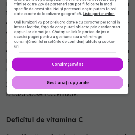
hidrosolubile, care se absurd și ele vin și
trimise către 224 de parteneri sau pot fi folosite în mod
specific de acest site. Noi și partenerii noștri putem folosi
influențează metabolismul celular la nivel
date exacte de localizare geografică.
Lista partenerilor.
energetic.Vorbim de energie, dar și de partea de
Unii furnizori vă pot prelucra datele cu caracter personal în
interes legitim, față de care puteți obiecta prin gestionarea
concentrare, de atenție, de procese cognitive.
opțiunilor de mai jos. Căutați un link în partea de jos a
acestei pagini pentru a gestiona sau a vă retrage
Avem foarte multă nevoie de aceste vitamine
consimțământul în setările de confidențialitate și cookie-
uri.
din complexul B tocmai ca să fim și pe partea
proceselor cognitive funcțional”, a mai spus
Consimțământ
medicul.
Gestionați opțiunile
În privința carențelor de vitamina B, aceasta stă
la baza oboselii accentuate.
Deficitul de vitamina C