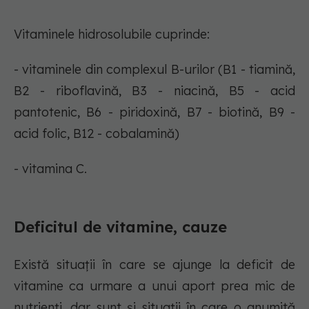
Vitaminele hidrosolubile cuprinde:
- vitaminele din complexul B-urilor (B1 - tiamină,
B2 - riboflavină, B3 - niacină, B5 - acid
pantotenic, B6 - piridoxină, B7 - biotină, B9 -
acid folic, B12 - cobalamină)
- vitamina C.
Deficitul de vitamine, cauze
Există situații în care se ajunge la deficit de
vitamine ca urmare a unui aport prea mic de
nutrienți, dar sunt și situații în care o anumită