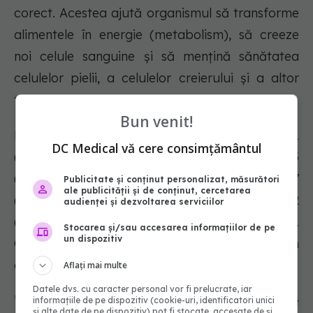
corect. Acestea ajută organismul să transforme
alimentele în energie (metabolism), să creeze
noi celule sanguine și să mențină sănătatea
celulelor pielii, a celulelor creierului și a altor
țesuturi ale corpului.
Bun venit!
Din acest complex de vitamine fac parte: B1
DC Medical vă cere consimțământul
(tiamina), B2 (riboflavina), B3 (niacina), B5
(acidul pantotenic), B6 (priridoxina), B7
Publicitate și conținut personalizat, măsurători
ale publicității și de conținut, cercetarea
(biotina), B9 (acidul Folic), B12
audienței și dezvoltarea serviciilor
(cianocobalamina), fiecare având funcția sa.
Stocarea și/sau accesarea informațiilor de pe
un dispozitiv
Complexul de vitamine B apare adesea în
aceleași alimente.
Aflați mai multe
Datele dvs. cu caracter personal vor fi prelucrate, iar
”Aici intervine procesul bine cunoscut, vitamine
informațiile de pe dispozitiv (cookie-uri, identificatori unici
și alte date de pe dispozitiv) pot fi stocate, accesate de și