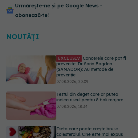
Urmărește-ne și pe Google News -
abonează‑te!
NOUTĂȚI
Testul din deget care ar putea
indica riscul pentru 8 boli majore
07.08.2026, 18:34
Dieta care poate crește brusc
colesterolul. Cine este mai expus
07.08.2026, 17:22
PNRR: 174 de milioane de lei pentru
sănătate într-o singură săptămână.