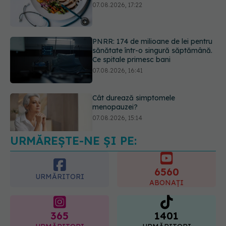
Ce spitale primesc bani
07.08.2026, 16:41
Cât durează simptomele
menopauzei?
07.08.2026, 15:14
URMĂREȘTE-NE ȘI PE:
EXCLUSIV
Cancerele care pot fi
prevenite. Dr. Sorin Bogdan
(SANADOR): Au metode de
6560
prevenție
URMĂRITORI
ABONAȚI
07.08.2026, 20:09
365
1401
URMĂRITORI
URMĂRITORI
ARTICOLE SIMILARE