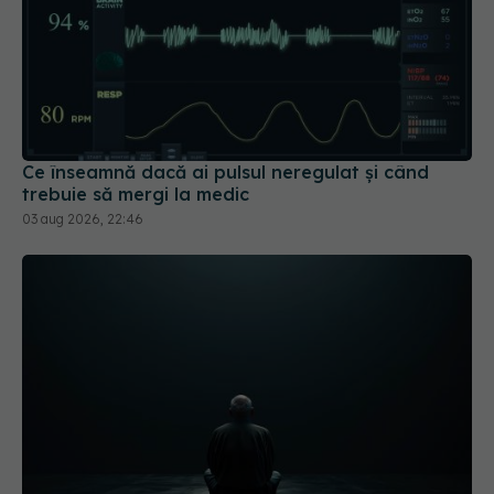
Ce înseamnă dacă ai pulsul neregulat și când
trebuie să mergi la medic
03 aug 2026, 22:46
Pericolul tăcut care afectează milioane
EXCLUSIV
de oameni. De ce medicina nu poate vindeca
singurătatea
31 iul 2026, 21:20