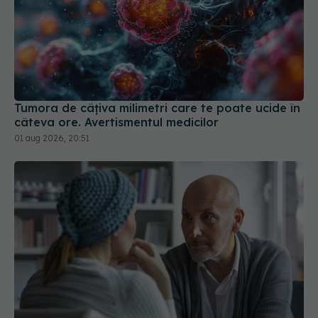
Tumora de câțiva milimetri care te poate ucide în
câteva ore. Avertismentul medicilor
01 aug 2026, 20:51
Ce să nu îi spui unei persoane cu cancer. 5 fraze
care pot răni fără să îți dai seama și ce să spui în
schimb
03 aug 2026, 16:56