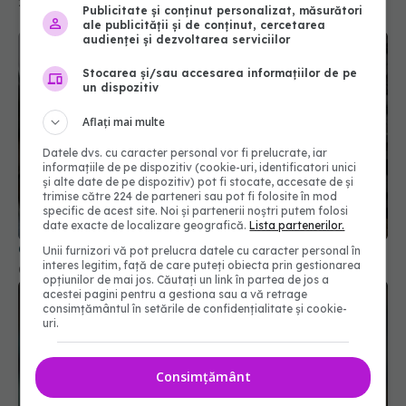
22 aug 2025, 13:06
Publicitate și conținut personalizat, măsurători
ale publicității și de conținut, cercetarea
audienței și dezvoltarea serviciilor
Stocarea și/sau accesarea informațiilor de pe
un dispozitiv
Aflați mai multe
Datele dvs. cu caracter personal vor fi prelucrate, iar
informațiile de pe dispozitiv (cookie-uri, identificatori unici
și alte date de pe dispozitiv) pot fi stocate, accesate de și
trimise către 224 de parteneri sau pot fi folosite în mod
specific de acest site. Noi și partenerii noștri putem folosi
date exacte de localizare geografică.
Lista partenerilor.
Cât de periculos este să stai pe vasul de toaletă
Unii furnizori vă pot prelucra datele cu caracter personal în
interes legitim, față de care puteți obiecta prin gestionarea
03 feb 2026, 11:04
opțiunilor de mai jos. Căutați un link în partea de jos a
acestei pagini pentru a gestiona sau a vă retrage
consimțământul în setările de confidențialitate și cookie-
uri.
Consimțământ