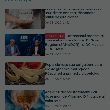
EXCLUSIV
Tratamentul modern al
cancerelor ginecologice. Dr. Sorin
Bogdan (SANADOR), la DC Medical
și DC News
06.08.2026, 10:29
Pepenele roșu sau cel galben: care
crește glicemia mai repede.
Răspunsul unui medic diabetolog
06.08.2026, 09:36
Adevărul despre tratamentul cu
doze mari de Vitamina D în cancerul
colorectal
06.08.2026, 08:06
Gabriela Cristea, manifest pentru
respect și acceptare: Corpul
fiecăruia spune o poveste