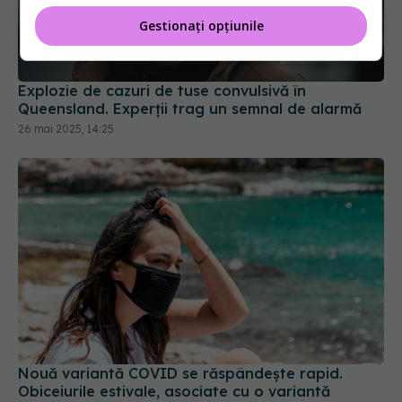
Gestionați opțiunile
Explozie de cazuri de tuse convulsivă în
Queensland. Experții trag un semnal de alarmă
26 mai 2025, 14:25
Nouă variantă COVID se răspândește rapid.
Obiceiurile estivale, asociate cu o variantă