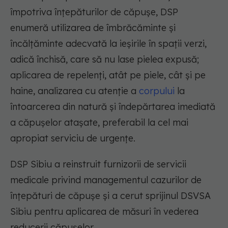
împotriva înţepăturilor de căpuşe, DSP
enumeră utilizarea de îmbrăcăminte şi
încălţăminte adecvată la ieşirile în spaţii verzi,
adică închisă, care să nu lase pielea expusă;
aplicarea de repelenţi, atât pe piele, cât şi pe
haine, analizarea cu atenţie a
corpului
la
întoarcerea din natură şi îndepărtarea imediată
a căpuşelor ataşate, preferabil la cel mai
apropiat serviciu de urgenţe.
DSP Sibiu a reinstruit furnizorii de servicii
medicale privind managementul cazurilor de
înţepături de căpuşe și a cerut sprijinul DSVSA
Sibiu pentru aplicarea de măsuri în vederea
reducerii căpuşelor.