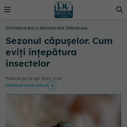
DCMedical
›
Boli și Afecțiuni
›
Boli Infecțioase
Sezonul căpușelor. Cum
eviți înțepătura
insectelor
Publicat pe 24 apr 2019, 13:41
Distribuie acest articol