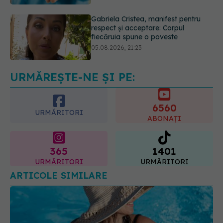
05.08.2026, 21:23
Medicii de la Fundeni demontează
unul dintre cele mai răspândite
mituri despre diabet
06.08.2026, 11:52
URMĂREȘTE-NE ȘI PE:
6560
URMĂRITORI
ABONAȚI
365
1401
URMĂRITORI
URMĂRITORI
ARTICOLE SIMILARE