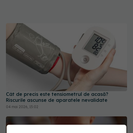
Cât de precis este tensiometrul de acasă?
Riscurile ascunse de aparatele nevalidate
04 mai 2026, 15:02