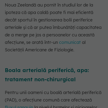
Noua Zeelandă au pornit în studiul lor de la
ipoteza că apa caldă poate fi mai eficientă
decât sportul în gestionarea bolii periferice
arteriale și că ar putea îmbunătăți capacitatea
de a merge pe jos a persoanelor cu această
afecțiune, se arată într-un
comunicat
al
Societății Americane de Fiziologie.
Boala arterială periferică, apa:
tratament non-chirurgical
Pentru unii oameni cu boală arterială periferică
(PAD), o afecțiune comună care afectează
fluxul sanguin
la nivelul brațelor și picioarelor,