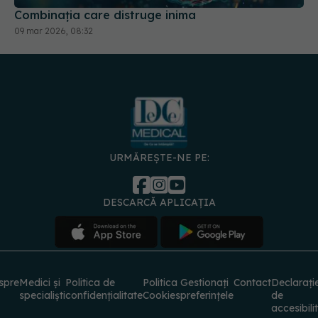
URMĂREȘTE-NE PE:
DESCARCĂ APLICAȚIA
spre
Medici și
Politica de
Politica
Gestionați
Contact
Declarați
specialiști
confidențialitate
Cookies
preferințele
de
accesibili
© 2026 PRESS MEDIA ELECTRONIC S.R.L. Toate drepturile rezervate