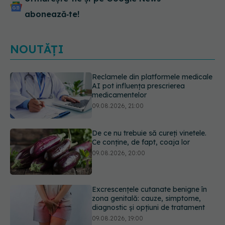
abonează‑te!
NOUTĂȚI
De ce nu trebuie să cureți vinetele.
Ce conține, de fapt, coaja lor
09.08.2026, 20:00
Excrescențele cutanate benigne în
zona genitală: cauze, simptome,
diagnostic și opțiuni de tratament
09.08.2026, 19:00
Guma de mestecat care a captat
93% din HPV. Rezultatele
promițătoare vin însă doar din
laborator