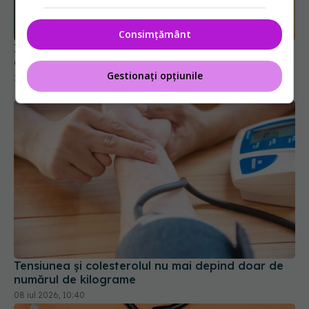
diferența
27 ian 2026, 15:01
Consimțământ
Gestionați opțiunile
Tensiunea și colesterolul nu mai depind doar de
numărul de kilograme
08 iul 2026, 10:40