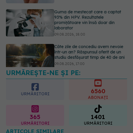
09.08.2026, 18:00
Câte zile de concediu avem nevoie
într-un an? Răspunsul oferit de un
studiu desfășurat timp de 40 de ani
09.08.2026, 17:00
URMĂREȘTE-NE ȘI PE:
Reclamele din platformele medicale
AI pot influența prescrierea
medicamentelor
6560
09.08.2026, 21:00
URMĂRITORI
ABONAȚI
365
1401
URMĂRITORI
URMĂRITORI
ARTICOLE SIMILARE