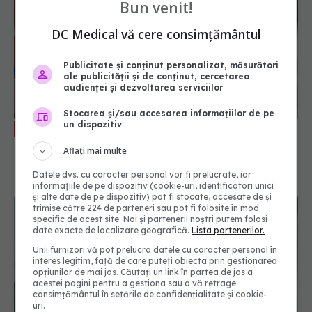
Bun venit!
DC Medical vă cere consimțământul
Publicitate și conținut personalizat, măsurători
Boala cardiacă gravă care poate
EXCLUSIV
ale publicității și de conținut, cercetarea
apărea chiar de la naștere. Prof. dr. Victor
audienței și dezvoltarea serviciilor
Costache: Tablou clinic complex: nou-născut cu
stenoză aortică
Stocarea și/sau accesarea informațiilor de pe
06 feb 2026, 14:11
un dispozitiv
Aflați mai multe
Datele dvs. cu caracter personal vor fi prelucrate, iar
informațiile de pe dispozitiv (cookie-uri, identificatori unici
și alte date de pe dispozitiv) pot fi stocate, accesate de și
trimise către 224 de parteneri sau pot fi folosite în mod
specific de acest site. Noi și partenerii noștri putem folosi
date exacte de localizare geografică.
Lista partenerilor.
Unii furnizori vă pot prelucra datele cu caracter personal în
interes legitim, față de care puteți obiecta prin gestionarea
opțiunilor de mai jos. Căutați un link în partea de jos a
acestei pagini pentru a gestiona sau a vă retrage
consimțământul în setările de confidențialitate și cookie-
Infarct sau atac de panică? Cum să faci
uri.