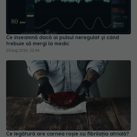
Ce înseamnă dacă ai pulsul neregulat și când
trebuie să mergi la medic
03 aug 2026, 22:46
Ce legătură are carnea roșie cu fibrilația atrială?
Intestinul și inima, o conexiune care surprinde
cercetătorii
25 iul 2026, 10:43