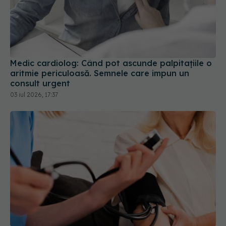
Medic cardiolog: Când pot ascunde palpitațiile o
aritmie periculoasă. Semnele care impun un
consult urgent
03 iul 2026, 17:37
Ce provoacă, de fapt, tensiunea arterială
ridicată la femei
20 mai 2026, 16:46