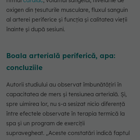
ritmul
cardiac
, volumul sângelui, nivelurile de
oxigen din țesuturile musculare, fluxul sanguin
al arterei periferice și funcția și calitatea vieții
înainte și după sesiuni.
Boala arterială periferică, apa:
concluziile
Autorii studiului au observat îmbunătățiri în
capacitatea de mers și tensiunea arterială. Și,
spre uimirea lor, nu s-a sesizat nicio diferență
între efectele observate în terapia termică la
spa și un program de exerciții
supravegheat.
„Aceste constatări indică faptul