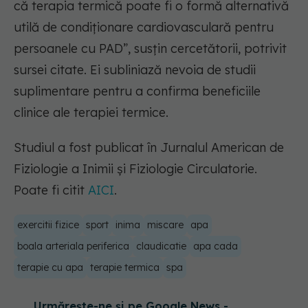
că terapia termică poate fi o formă alternativă
utilă de condiționare cardiovasculară pentru
persoanele cu PAD”
, susțin cercetătorii, potrivit
sursei citate. Ei subliniază nevoia de studii
suplimentare pentru a confirma beneficiile
clinice ale terapiei termice.
Studiul a fost publicat în Jurnalul American de
Fiziologie a Inimii și Fiziologie Circulatorie.
Poate fi citit
AICI
.
exercitii fizice
sport
inima
miscare
apa
boala arteriala periferica
claudicatie
apa cada
terapie cu apa
terapie termica
spa
Urmărește-ne și pe Google News -