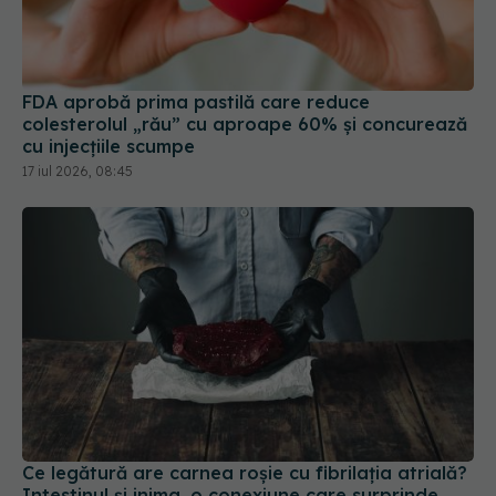
FDA aprobă prima pastilă care reduce
colesterolul „rău” cu aproape 60% și concurează
cu injecțiile scumpe
17 iul 2026, 08:45
Ce legătură are carnea roșie cu fibrilația atrială?
Intestinul și inima, o conexiune care surprinde
cercetătorii
25 iul 2026, 10:43