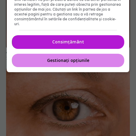
interes legitim, față de care puteți obiecta prin gestionarea
opțiunilor de mai jos. Căutați un link în partea de jos a
acestei pagini pentru a gestiona sau a vă retrage
consimțământul în setările de confidențialitate și cookie-
uri.
Alimentele care distrug inima
18 mar 2026, 10:41
Consimțământ
Gestionați opțiunile
Semnul din jurul ochilor care poate anunța
colesterolul mare. Mulți îl ignoră
28 iul 2026, 14:07