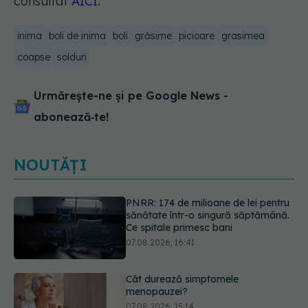
consultat
AICI
.
inima
boli de inima
boli
grăsime
picioare
grasimea
coapse
solduri
Urmărește-ne și pe Google News -
abonează‑te!
NOUTĂȚI
Cât durează simptomele
menopauzei?
07.08.2026, 15:14
Ți-ai mărit buzele? Cele 4 greșeli
care pot strica rezultatul după