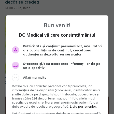
Bun venit!
DC Medical vă cere consimțământul
Publicitate și conținut personalizat, măsurători
ale publicității și de conținut, cercetarea
audienței și dezvoltarea serviciilor
6 din 10 femei vor suferi de boli de inimă până în
Stocarea și/sau accesarea informațiilor de pe
2050
un dispozitiv
14 mar 2026, 19:30
Aflați mai multe
Datele dvs. cu caracter personal vor fi prelucrate, iar
informațiile de pe dispozitiv (cookie-uri, identificatori unici
și alte date de pe dispozitiv) pot fi stocate, accesate de și
trimise către 224 de parteneri sau pot fi folosite în mod
specific de acest site. Noi și partenerii noștri putem folosi
date exacte de localizare geografică.
Lista partenerilor.
Unii furnizori vă pot prelucra datele cu caracter personal în