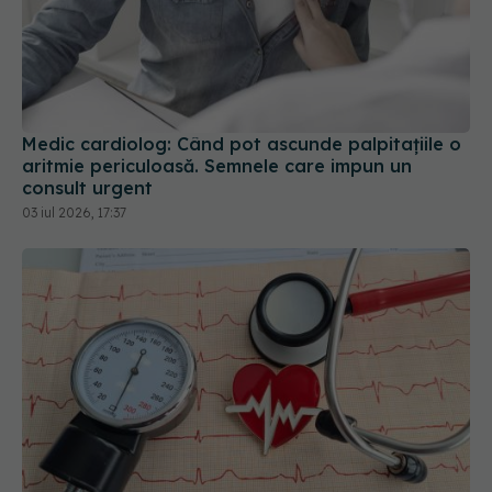
Medic cardiolog: Când pot ascunde palpitațiile o
aritmie periculoasă. Semnele care impun un
consult urgent
03 iul 2026, 17:37
Cum se calculează riscul cardiovascular după 40
de ani
20 iun 2026, 17:42