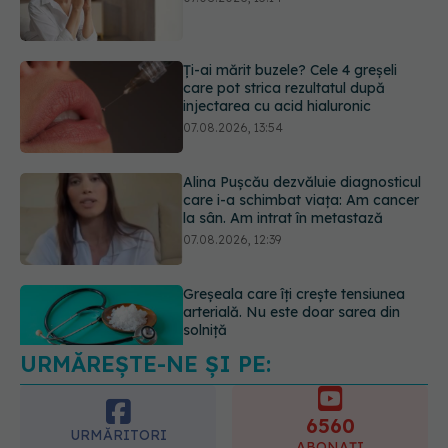
injectarea cu acid hialuronic
07.08.2026, 13:54
Alina Pușcău dezvăluie diagnosticul
care i-a schimbat viața: Am cancer
la sân. Am intrat în metastază
07.08.2026, 12:39
Greșeala care îți crește tensiunea
arterială. Nu este doar sarea din
solniță
07.08.2026, 12:14
URMĂREȘTE-NE ȘI PE:
PNRR: 174 de milioane de lei pentru
sănătate într-o singură săptămână.
Ce spitale primesc bani
6560
07.08.2026, 16:41
URMĂRITORI
ABONAȚI