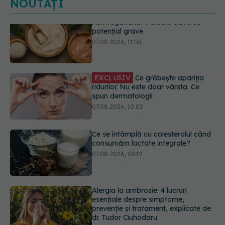
NOUTĂȚI
EXCLUSIV
Ce grăbește apariția
ridurilor. Nu este doar vârsta. Ce
spun dermatologii
07.08.2026, 10:02
Ce se întâmplă cu colesterolul când
consumăm lactate integrale?
07.08.2026, 09:12
Alergia la ambrozie: 4 lucruri
esențiale despre simptome,
prevenție și tratament, explicate de
dr. Tudor Ciuhodaru
07.08.2026, 08:21
EXCLUSIV
Brahiterapie vs
radioterapie externă în cancerul