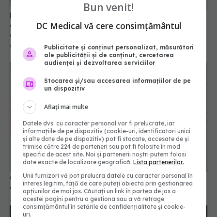
Bun venit!
Medic cardiolog: Când pot ascunde palpitațiile o
DC Medical vă cere consimțământul
aritmie periculoasă. Semnele care impun un
consult urgent
03 iul 2026, 17:37
Publicitate și conținut personalizat, măsurători
ale publicității și de conținut, cercetarea
audienței și dezvoltarea serviciilor
Stocarea și/sau accesarea informațiilor de pe
un dispozitiv
Aflați mai multe
Datele dvs. cu caracter personal vor fi prelucrate, iar
informațiile de pe dispozitiv (cookie-uri, identificatori unici
și alte date de pe dispozitiv) pot fi stocate, accesate de și
trimise către 224 de parteneri sau pot fi folosite în mod
specific de acest site. Noi și partenerii noștri putem folosi
date exacte de localizare geografică.
Lista partenerilor.
Unii furnizori vă pot prelucra datele cu caracter personal în
Colesterol după 50 de ani: ce trebuie să știi
interes legitim, față de care puteți obiecta prin gestionarea
despre statine și tratamente eficiente
opțiunilor de mai jos. Căutați un link în partea de jos a
20 apr 2026, 16:06
acestei pagini pentru a gestiona sau a vă retrage
consimțământul în setările de confidențialitate și cookie-
uri.