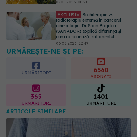
ginecologic. Dr. Sorin Bogdan
(SANADOR) explică diferența și
cum acționează tratamentul
06.08.2026, 22:49
Ashwagandha: 4 efecte adverse
potențial grave
07.08.2026, 11:03
URMĂREȘTE-NE ȘI PE:
6560
URMĂRITORI
ABONAȚI
365
1401
URMĂRITORI
URMĂRITORI
ARTICOLE SIMILARE