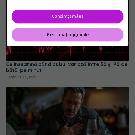
Consimțământ
Gestionați opțiunile
Ce înseamnă când pulsul variază între 50 și 90 de
bătăi pe minut
10 mai 2026, 09:51