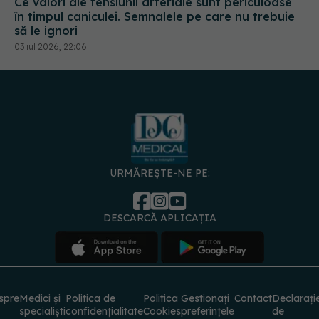
Ce valori ale tensiunii arteriale sunt periculoase
în timpul caniculei. Semnalele pe care nu trebuie
să le ignori
03 iul 2026, 22:06
URMĂREȘTE-NE PE:
DESCARCĂ APLICAȚIA
spre
Medici și
Politica de
Politica
Gestionați
Contact
Declarați
specialiști
confidențialitate
Cookies
preferințele
de