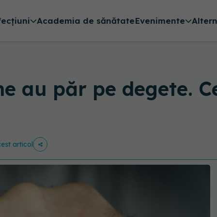
fecțiuni
Academia de sănătate
Evenimente
Alter
ne au păr pe degete. C
est articol