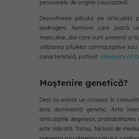
persoanele de origine caucaziană.
Dezvoltarea părului pe articulații
androgeni, hormoni care joacă un 
masculine, dar care sunt prezenți și l
utilizarea pilulelor contraceptive s
caracteristică, potrivit
University of D
Moștenire genetică?
Deși nu există un consens în comunit
este dominantă genetic. Asta îns
articulațiile degetelor, probabilitate
este ridicată. Totuși, factorii de med
prezența sau absența părului, conform