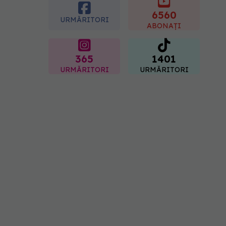
femei îl adoră
6560
08.08.2026, 17:00
URMĂRITORI
ABONAȚI
365
1401
URMĂRITORI
URMĂRITORI