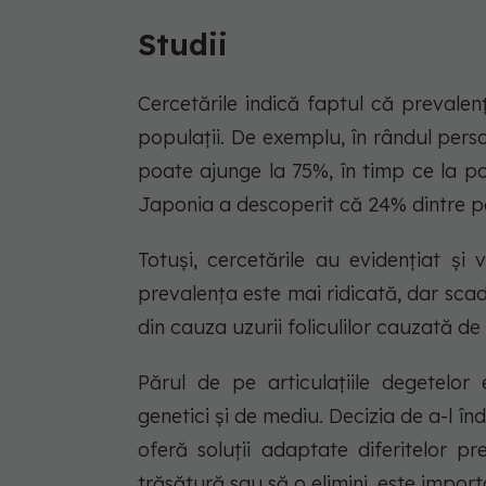
Studii
Cercetările indică faptul că prevalen
populații. De exemplu, în rândul per
poate ajunge la 75%, în timp ce la pop
Japonia a descoperit că 24% dintre pa
Totuși, cercetările au evidențiat și 
prevalența este mai ridicată, dar scad
din cauza uzurii foliculilor cauzată d
Părul de pe articulațiile degetelor 
genetici și de mediu. Decizia de a-l î
oferă soluții adaptate diferitelor pr
trăsătură sau să o elimini, este import