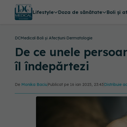
Lifestyle
Doza de sănătate
Boli și a
DCMedical
›
Boli și Afecțiuni
›
Dermatologie
De ce unele persoa
îl îndepărtezi
De
Monika Baciu
Publicat pe 16 ian 2025, 23:43
Distribuie ac