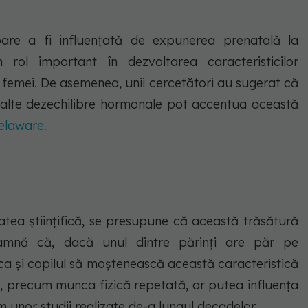
 pare a fi influențată de expunerea prenatală la
rol important în dezvoltarea caracteristicilor
a femei. De asemenea, unii cercetători au sugerat că
au alte dezechilibre hormonale pot accentua această
elaware.
atea științifică, se presupune că această trăsătură
eamnă că, dacă unul dintre părinți are păr pe
a ca și copilul să moștenească această caracteristică
iu, precum munca fizică repetată, ar putea influența
 unor studii realizate de-a lungul decadelor.