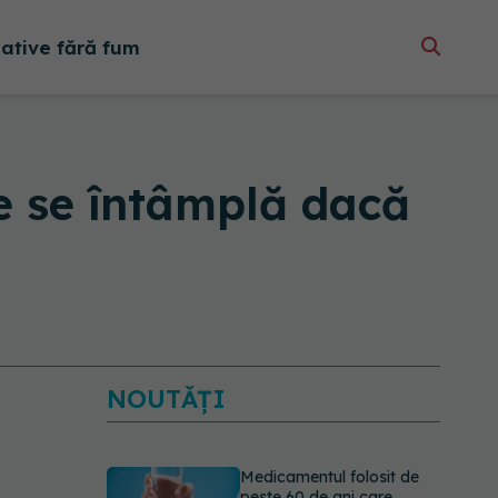
native fără fum
e se întâmplă dacă
NOUTĂȚI
Medicamentul folosit de
peste 60 de ani care