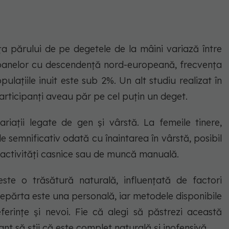
ța părului de pe degetele de la mâini variază între
soanelor cu descendență nord-europeană, frecvența
ulațiile inuit este sub 2%. Un alt studiu realizat în
rticipanți aveau păr pe cel puțin un deget.
variații legate de gen și vârstă. La femeile tinere,
e semnificativ odată cu înaintarea în vârstă, posibil
e activități casnice sau de muncă manuală.
este o trăsătură naturală, influențată de factori
ndepărta este una personală, iar metodele disponibile
eferințe și nevoi. Fie că alegi să păstrezi această
ant să știi că este complet naturală și inofensivă.