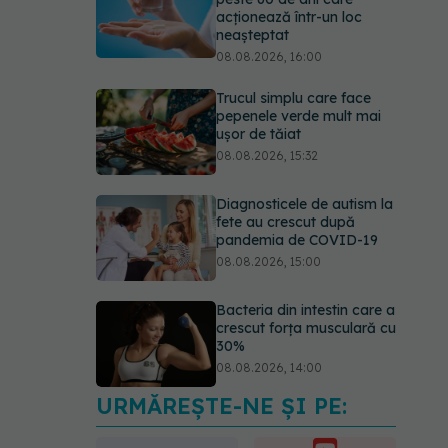
acționează într-un loc
neașteptat
08.08.2026, 16:00
Trucul simplu care face
pepenele verde mult mai
ușor de tăiat
08.08.2026, 15:32
Diagnosticele de autism la
fete au crescut după
pandemia de COVID-19
08.08.2026, 15:00
Bacteria din intestin care a
crescut forța musculară cu
30%
08.08.2026, 14:00
URMĂREȘTE-NE ȘI PE:
Trucul genial cu ceai negru
pentru păr. Tot mai multe