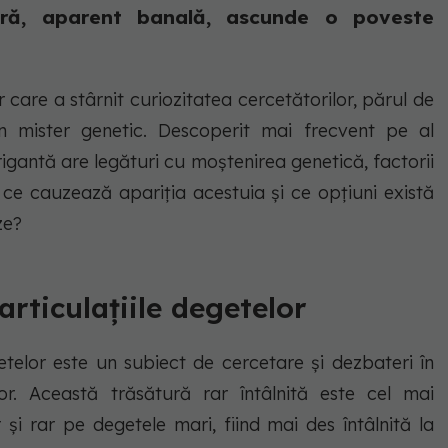
ră, aparent banală, ascunde o poveste
 care a stârnit curiozitatea cercetătorilor, părul de
un mister genetic. Descoperit mai frecvent pe al
igantă are legături cu moștenirea genetică, factorii
r ce cauzează apariția acestuia și ce opțiuni există
ze?
articulațiile degetelor
etelor este un subiect de cercetare și dezbateri în
lor. Această trăsătură rar întâlnită este cel mai
și rar pe degetele mari, fiind mai des întâlnită la