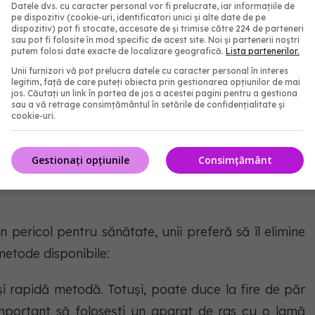
Datele dvs. cu caracter personal vor fi prelucrate, iar informațiile de
pe dispozitiv (cookie-uri, identificatori unici și alte date de pe
dispozitiv) pot fi stocate, accesate de și trimise către 224 de parteneri
sau pot fi folosite în mod specific de acest site. Noi și partenerii noștri
putem folosi date exacte de localizare geografică.
Lista partenerilor.
Unii furnizori vă pot prelucra datele cu caracter personal în interes
legitim, față de care puteți obiecta prin gestionarea opțiunilor de mai
jos. Căutați un link în partea de jos a acestei pagini pentru a gestiona
- FOTO: Freepik@Luis Lima Jr
sau a vă retrage consimțământul în setările de confidențialitate și
cookie-uri.
Gestionați opțiunile
Consimțământ
 părul de pe articulațiile
 pericol pentru sănătate, unii preferă să îl elimine
metode disponibile:
i rapidă metodă. Totuși, poate duce la fire de păr
important să folosești un aparat de ras cu o lamă