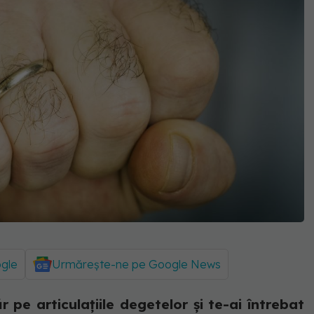
ogle
Urmărește-ne pe Google News
 pe articulațiile degetelor și te-ai întrebat