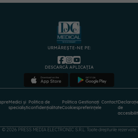
URMĂREȘTE-NE PE:
DESCARCĂ APLICAȚIA
spre
Medici și
Politica de
Politica
Gestionați
Contact
Declarați
specialiști
confidențialitate
Cookies
preferințele
de
accesibili
© 2026 PRESS MEDIA ELECTRONIC S.R.L. Toate drepturile rezervate