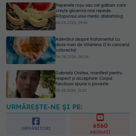
Adevărul despre tratamentul cu
doze mari de Vitamina D în cancerul
colorectal
06.08.2026, 08:06
Gabriela Cristea, manifest pentru
respect și acceptare: Corpul
fiecăruia spune o poveste
05.08.2026, 21:23
Medicii de la Fundeni demontează
unul dintre cele mai răspândite
mituri despre diabet
06.08.2026, 11:52
URMĂREȘTE-NE ȘI PE:
6560
URMĂRITORI
ABONAȚI