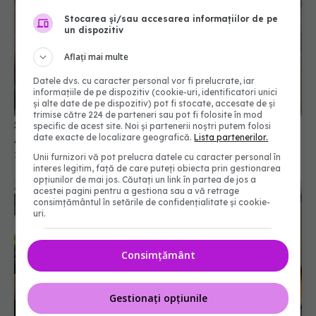
Stocarea și/sau accesarea informațiilor de pe
un dispozitiv
Aflați mai multe
Datele dvs. cu caracter personal vor fi prelucrate, iar
informațiile de pe dispozitiv (cookie-uri, identificatori unici
și alte date de pe dispozitiv) pot fi stocate, accesate de și
trimise către 224 de parteneri sau pot fi folosite în mod
Simptomul banal care poate semnala diabetul.
specific de acest site. Noi și partenerii noștri putem folosi
date exacte de localizare geografică.
Lista partenerilor.
Apare noaptea
22 feb 2025, 19:42
Unii furnizori vă pot prelucra datele cu caracter personal în
interes legitim, față de care puteți obiecta prin gestionarea
opțiunilor de mai jos. Căutați un link în partea de jos a
acestei pagini pentru a gestiona sau a vă retrage
consimțământul în setările de confidențialitate și cookie-
uri.
Consimțământ
Gestionați opțiunile