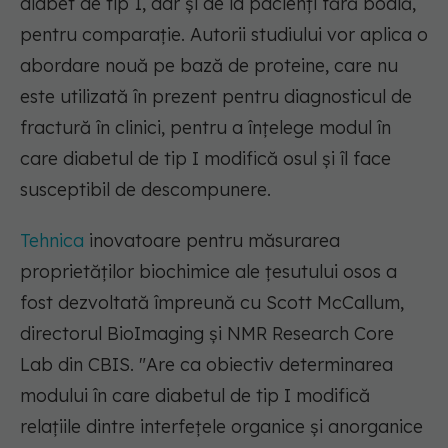
diabet de tip 1, dar și de la pacienți fără boală,
pentru comparație. Autorii studiului vor aplica o
abordare nouă pe bază de proteine, care nu
este utilizată în prezent pentru diagnosticul de
fractură în clinici, pentru a înțelege modul în
care diabetul de tip I modifică osul și îl face
susceptibil de descompunere.
Tehnica
inovatoare pentru măsurarea
proprietăților biochimice ale țesutului osos a
fost dezvoltată împreună cu Scott McCallum,
directorul BioImaging și NMR Research Core
Lab din CBIS.
"Are ca obiectiv determinarea
modului în care diabetul de tip I modifică
relațiile dintre interfețele organice și anorganice