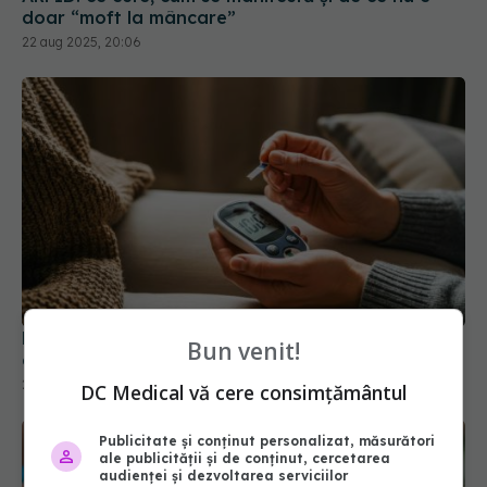
doar “moft la mâncare”
22 aug 2025, 20:06
Diabet tip 2 în remisie: metode eficiente și riscuri
Bun venit!
de recidivă explicate de specialiști
21 apr 2026, 08:24
DC Medical vă cere consimțământul
Publicitate și conținut personalizat, măsurători
ale publicității și de conținut, cercetarea
audienței și dezvoltarea serviciilor