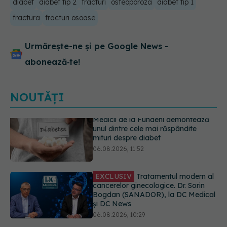
diabet
diabet tip 2
fracturi
osteoporoza
diabet tip 1
fractura
fracturi osoase
Urmărește-ne și pe Google News -
abonează‑te!
NOUTĂȚI
EXCLUSIV
Tratamentul modern al
cancerelor ginecologice. Dr. Sorin
Bogdan (SANADOR), la DC Medical
și DC News
06.08.2026, 10:29
Pepenele roșu sau cel galben: care
crește glicemia mai repede.
Răspunsul unui medic diabetolog
06.08.2026, 09:36