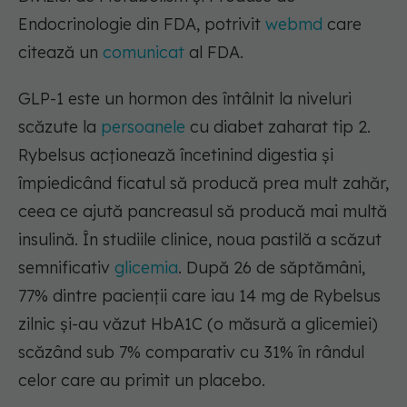
Endocrinologie din FDA, potrivit
webmd
care
citează un
comunicat
al FDA.
GLP-1 este un hormon des întâlnit la niveluri
scăzute la
persoanele
cu diabet zaharat tip 2.
Rybelsus acționează încetinind digestia și
împiedicând ficatul să producă prea mult zahăr,
ceea ce ajută pancreasul să producă mai multă
insulină. În studiile clinice, noua pastilă a scăzut
semnificativ
glicemia
. După 26 de săptămâni,
77% dintre pacienții care iau 14 mg de Rybelsus
zilnic și-au văzut HbA1C (o măsură a glicemiei)
scăzând sub 7% comparativ cu 31% în rândul
celor care au primit un placebo.