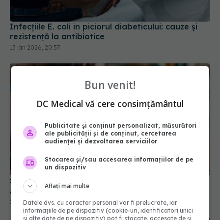
Infecțiile E. coli în piciorul diabeticului: cauze și
rezistență la antibiotice
15 ian 2026, 20:57
Bun venit!
DC Medical vă cere consimțământul
Publicitate și conținut personalizat, măsurători
ale publicității și de conținut, cercetarea
audienței și dezvoltarea serviciilor
Stocarea și/sau accesarea informațiilor de pe
un dispozitiv
Simptomul banal care poate semnala diabetul.
Aflați mai multe
Apare noaptea
22 feb 2025, 19:42
Datele dvs. cu caracter personal vor fi prelucrate, iar
informațiile de pe dispozitiv (cookie-uri, identificatori unici
și alte date de pe dispozitiv) pot fi stocate, accesate de și