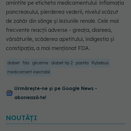
amintite pe eticheta medicamentului: inflamația
pancreasului, pierderea vederii, nivelul scăzut
de zahăr din sânge și leziunile renale. Cele mai
frecvente reacții adverse - greața, diareea,
vărsăturile, scăderea apetitului, indigestia și
constipația, a mai menționat FDA.
diabet
fda
glicemie
diabet tip 2
pastila
Rybelsus
medicament injectabil
Urmărește-ne și pe Google News -
abonează‑te!
NOUTĂȚI