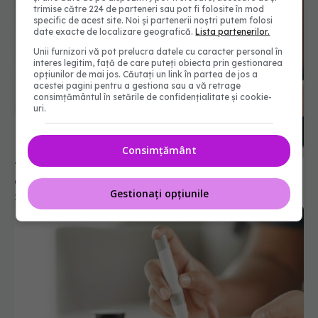
trimise către 224 de parteneri sau pot fi folosite în mod
specific de acest site. Noi și partenerii noștri putem folosi
date exacte de localizare geografică.
Lista partenerilor.
Unii furnizori vă pot prelucra datele cu caracter personal în
interes legitim, față de care puteți obiecta prin gestionarea
opțiunilor de mai jos. Căutați un link în partea de jos a
acestei pagini pentru a gestiona sau a vă retrage
consimțământul în setările de confidențialitate și cookie-
uri.
Consimțământ
Tratamentul diabeticilor, schimbat total. Milioane
de diabetici vor trebui să se adapteze
Gestionați opțiunile
28 iun 2025, 16:24