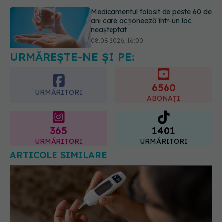
Transpirații nocturne: semnul ignorat
care poate ascunde probleme
serioase de sănătate
08.08.2026, 20:00
URMĂREȘTE-NE ȘI PE:
6560
URMĂRITORI
ABONAȚI
365
1401
URMĂRITORI
URMĂRITORI
ARTICOLE SIMILARE