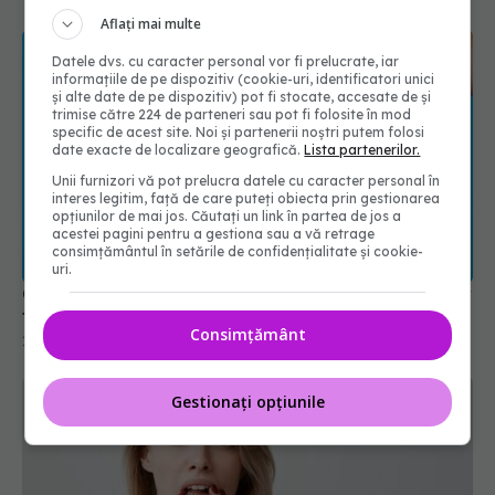
Aflați mai multe
Datele dvs. cu caracter personal vor fi prelucrate, iar
informațiile de pe dispozitiv (cookie-uri, identificatori unici
și alte date de pe dispozitiv) pot fi stocate, accesate de și
trimise către 224 de parteneri sau pot fi folosite în mod
specific de acest site. Noi și partenerii noștri putem folosi
date exacte de localizare geografică.
Lista partenerilor.
Unii furnizori vă pot prelucra datele cu caracter personal în
interes legitim, față de care puteți obiecta prin gestionarea
opțiunilor de mai jos. Căutați un link în partea de jos a
acestei pagini pentru a gestiona sau a vă retrage
consimțământul în setările de confidențialitate și cookie-
uri.
Ce se întâmplă în corpul tău dacă renunți la zahăr
timp de 14 zile
Consimțământ
11 iun 2026, 21:32
Gestionați opțiunile