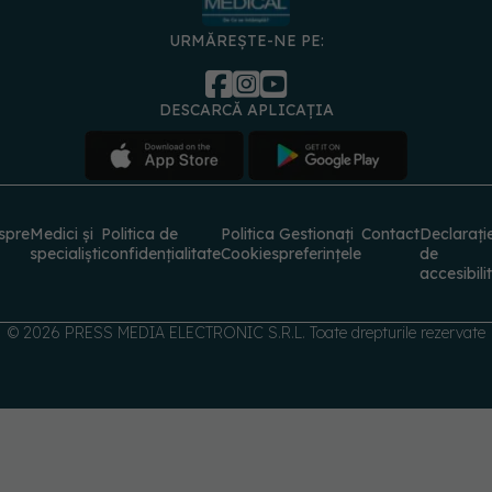
URMĂREȘTE-NE PE:
DESCARCĂ APLICAȚIA
spre
Medici și
Politica de
Politica
Gestionați
Contact
Declarați
specialiști
confidențialitate
Cookies
preferințele
de
accesibili
© 2026 PRESS MEDIA ELECTRONIC S.R.L. Toate drepturile rezervate