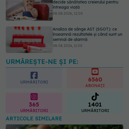
Analiza de sânge AST (SGOT): ce
înseamnă rezultatele și când sunt un
semnal de alarmă
08.08.2026, 11:00
Diagnosticele de autism la fete au
crescut după pandemia de COVID-
19
08.08.2026, 15:00
URMĂREȘTE-NE ȘI PE:
6560
URMĂRITORI
ABONAȚI
365
1401
URMĂRITORI
URMĂRITORI
ARTICOLE SIMILARE