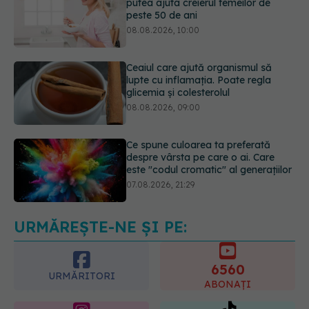
Ceaiul care ajută organismul să
lupte cu inflamația. Poate regla
glicemia și colesterolul
08.08.2026, 09:00
Ce spune culoarea ta preferată
despre vârsta pe care o ai. Care
este "codul cromatic" al generațiilor
07.08.2026, 21:29
Analiza de sânge AST (SGOT): ce
înseamnă rezultatele și când sunt un
semnal de alarmă
08.08.2026, 11:00
URMĂREȘTE-NE ȘI PE:
6560
URMĂRITORI
ABONAȚI