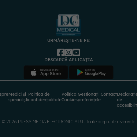
URMĂREȘTE-NE PE:
DESCARCĂ APLICAȚIA
spre
Medici și
Politica de
Politica
Gestionați
Contact
Declarați
specialiști
confidențialitate
Cookies
preferințele
de
accesibili
© 2026 PRESS MEDIA ELECTRONIC S.R.L. Toate drepturile rezervate