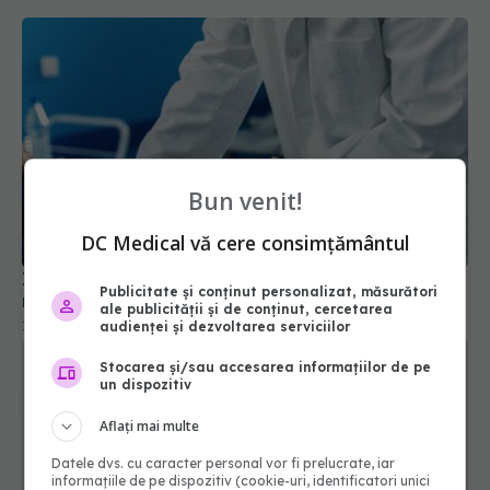
Bun venit!
DC Medical vă cere consimțământul
Infecțiile E. coli în piciorul diabeticului: cauze și
Publicitate și conținut personalizat, măsurători
rezistență la antibiotice
ale publicității și de conținut, cercetarea
15 ian 2026, 20:57
audienței și dezvoltarea serviciilor
Stocarea și/sau accesarea informațiilor de pe
un dispozitiv
Aflați mai multe
Datele dvs. cu caracter personal vor fi prelucrate, iar
informațiile de pe dispozitiv (cookie-uri, identificatori unici