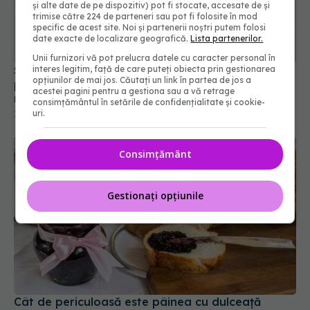
și alte date de pe dispozitiv) pot fi stocate, accesate de și
trimise către 224 de parteneri sau pot fi folosite în mod
specific de acest site. Noi și partenerii noștri putem folosi
date exacte de localizare geografică.
Lista partenerilor.
Unii furnizori vă pot prelucra datele cu caracter personal în
interes legitim, față de care puteți obiecta prin gestionarea
Semnal de alarmă pentru diabetici: boala îți
opțiunilor de mai jos. Căutați un link în partea de jos a
poate distruge dinții și implanturile dentare mai
acestei pagini pentru a gestiona sau a vă retrage
repede
consimțământul în setările de confidențialitate și cookie-
uri.
10 iun 2026, 08:40
Consimțământ
Gestionați opțiunile
Cât de periculoasă este pâinea cu dulceață