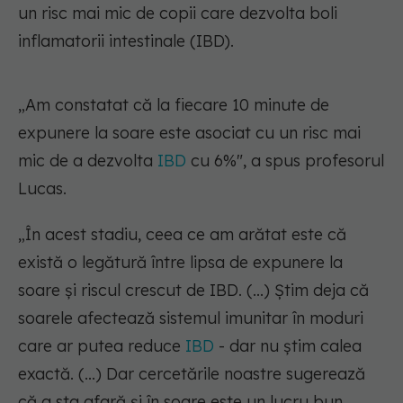
un risc mai mic de copii care dezvolta boli
inflamatorii intestinale (IBD).
„Am constatat că la fiecare 10 minute de
expunere la soare este asociat cu un risc mai
mic de a dezvolta
IBD
cu 6%", a spus profesorul
Lucas.
„În acest stadiu, ceea ce am arătat este că
există o legătură între lipsa de expunere la
soare și riscul crescut de IBD. (...) Știm deja că
soarele afectează sistemul imunitar în moduri
care ar putea reduce
IBD
- dar nu știm calea
exactă. (...) Dar cercetările noastre sugerează
că a sta afară și în soare este un lucru bun