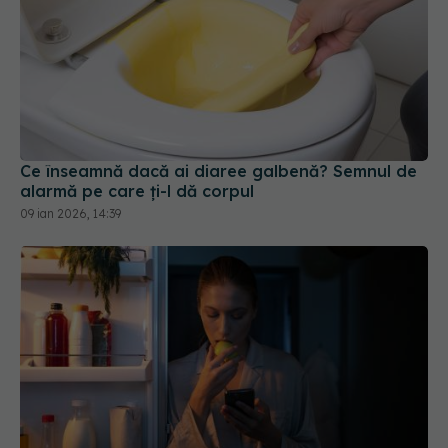
Ce înseamnă dacă ai diaree galbenă? Semnul de
alarmă pe care ți-l dă corpul
09 ian 2026, 14:39