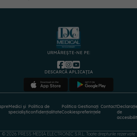
URMĂREȘTE-NE PE:
DESCARCĂ APLICAȚIA
spre
Medici și
Politica de
Politica
Gestionați
Contact
Declarați
specialiști
confidențialitate
Cookies
preferințele
de
accesibili
© 2026 PRESS MEDIA ELECTRONIC S.R.L. Toate drepturile rezervate