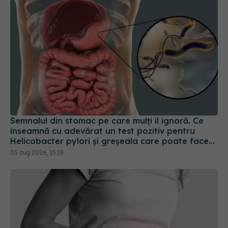
Semnalul din stomac pe care mulți îl ignoră. Ce
înseamnă cu adevărat un test pozitiv pentru
Helicobacter pylori și greșeala care poate face
tratamentul mult mai dificil
05 aug 2026, 15:18