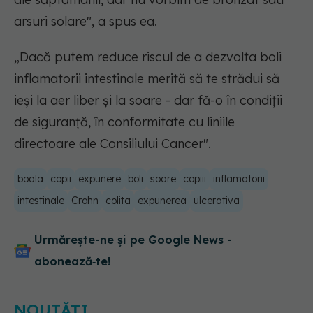
arsuri solare", a spus ea.
„Dacă putem reduce riscul de a dezvolta boli
inflamatorii intestinale merită să te strădui să
ieși la aer liber și la soare - dar fă-o în condiții
de siguranță, în conformitate cu liniile
directoare ale Consiliului Cancer".
boala
copii
expunere
boli
soare
copiii
inflamatorii
intestinale
Crohn
colita
expunerea
ulcerativa
Urmărește-ne și pe Google News -
abonează‑te!
NOUTĂȚI