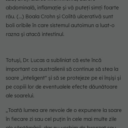
abdominală, inflamație și vă puteți simți foarte
rău. (...) Boala Crohn și Colită ulcerativă sunt
boli oribile în care sistemul autoimun a luat-o
razna și atacă intestinul.
Totuși, Dr. Lucas a subliniat că este încă
important ca australienii să continue să stea la
soare „inteligent" și să se protejeze pe ei înșiși și
pe copiii lor de eventualele efecte dăunătoare
ale soarelui.
„Toată lumea are nevoie de o expunere la soare
în fiecare zi sau cel puțin în cele mai multe zile
ale săptămânii, dar nu vorbim de bronzat sau