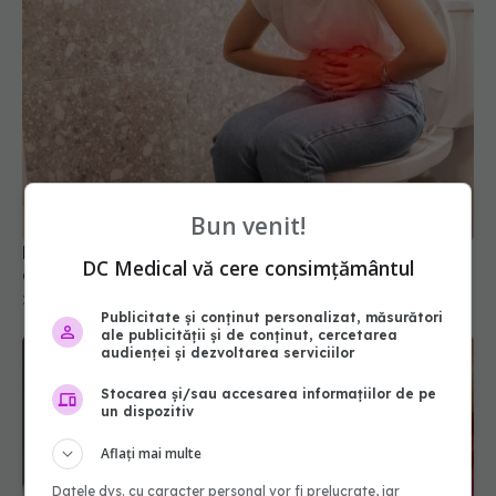
Bun venit!
Diareea, semnalul de alarmă al unui intestin
DC Medical vă cere consimțământul
dezechilibrat. Ce ascunde, de fapt
20 mai 2026, 18:48
Publicitate și conținut personalizat, măsurători
ale publicității și de conținut, cercetarea
audienței și dezvoltarea serviciilor
Stocarea și/sau accesarea informațiilor de pe
un dispozitiv
Aflați mai multe
Datele dvs. cu caracter personal vor fi prelucrate, iar