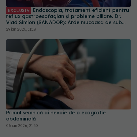
Endoscopia, tratament eficient pentru
EXCLUSIV
reflux gastroesofagian și probleme biliare. Dr.
Vlad Simion (SANADOR): Arde mucoasa de sub
esofag
29 ian 2026, 11:18
Primul semn că ai nevoie de o ecografie
abdominală
06 ian 2026, 21:30