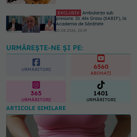
10.08.2026, 20:19
Semnul de pe picioare care poate
dezvălui că arterele sunt grav
afectate
10.08.2026, 22:29
URMĂREȘTE-NE ȘI PE:
6560
URMĂRITORI
ABONAȚI
365
1401
URMĂRITORI
URMĂRITORI
ARTICOLE SIMILARE