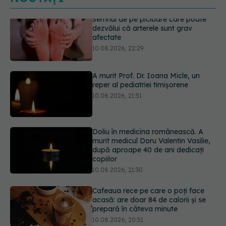
A murit Prof. Dr. Ioana Micle, un
reper al pediatriei timișorene
10.08.2026, 21:51
Doliu în medicina românească. A
murit medicul Doru Valentin Vasilie,
după aproape 40 de ani dedicați
copiilor
10.08.2026, 21:30
Cafeaua rece pe care o poți face
acasă: are doar 84 de calorii și se
prepară în câteva minute
10.08.2026, 20:51
EXCLUSIV
Ambulanța sub
presiune. Dr. Alis Grasu (SABIF), la
Academia de Sănătate