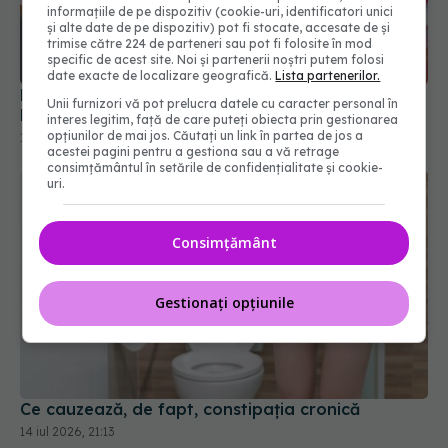
informațiile de pe dispozitiv (cookie-uri, identificatori unici
și alte date de pe dispozitiv) pot fi stocate, accesate de și
trimise către 224 de parteneri sau pot fi folosite în mod
specific de acest site. Noi și partenerii noștri putem folosi
date exacte de localizare geografică.
Lista partenerilor.
Polipii intestinali duc la cancer de colon. Chirurg:
Unii furnizori vă pot prelucra datele cu caracter personal în
Efectele lui “las’ că n-am nimic!” nu sunt plăcute
interes legitim, față de care puteți obiecta prin gestionarea
opțiunilor de mai jos. Căutați un link în partea de jos a
15 dec 2025, 10:57
acestei pagini pentru a gestiona sau a vă retrage
consimțământul în setările de confidențialitate și cookie-
uri.
Consimțământ
Gestionați opțiunile
Ce cauzează, de fapt, constipația cronică
14 iul 2026, 21:13