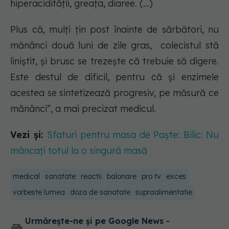
hiperacidității, greața, diaree. (...)
Plus că, mulți țin post înainte de sărbători, nu
mănânci două luni de zile gras, colecistul stă
liniștit, și brusc se trezește că trebuie să digere.
Este destul de dificil, pentru că și enzimele
acestea se sintetizează progresiv, pe măsură ce
mănânci”, a mai precizat medicul.
Vezi și:
Sfaturi pentru masa de Paște: Bilic: Nu
mâncați totul la o singură masă
medical
sanatate
reactii
balonare
pro tv
exces
vorbeste lumea
doza de sanatate
supraalimentatie
Urmărește-ne și pe Google News -