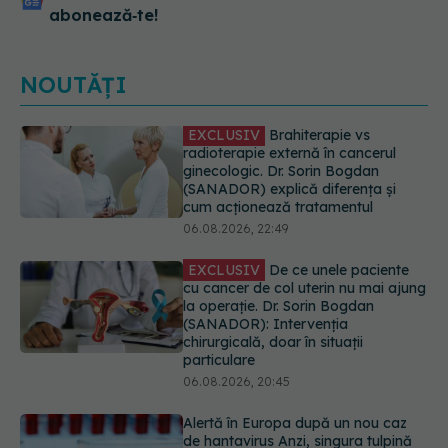
abonează‑te!
NOUTĂȚI
EXCLUSIV
De ce unele paciente
cu cancer de col uterin nu mai ajung
la operație. Dr. Sorin Bogdan
(SANADOR): Intervenția
chirurgicală, doar în situații
particulare
06.08.2026, 20:45
Alertă în Europa după un nou caz
de hantavirus Anzi, singura tulpină
care se transmite de la om la om
06.08.2026, 20:06
Mii de angajați din Sănătate ar
putea primi salarii mai mari.