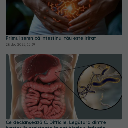
Primul semn că intestinul tău este iritat
28 dec 2025, 15:39
Ce declanșează C. Difficile. Legătura dintre
bacteriile rezistente la antibiotic și infecția
intestinală
12 mai 2026, 13:44