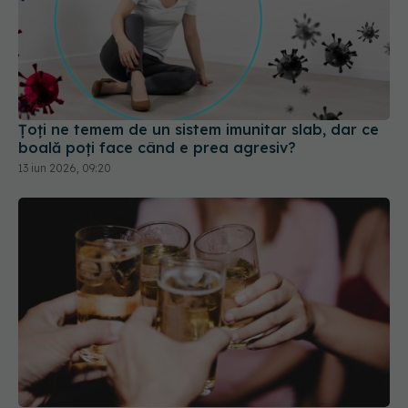
Țoți ne temem de un sistem imunitar slab, dar ce
boală poți face când e prea agresiv?
13 iun 2026, 09:20
Cât de periculos este consumul de alcool la
ocazii. Impactul asupra ficatului