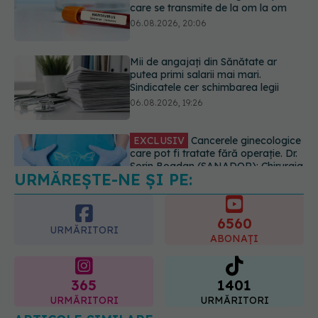
Sindicatele cer schimbarea legii
06.08.2026, 19:26
EXCLUSIV
Cancerele ginecologice
care pot fi tratate fără operație. Dr.
Sorin Bogdan (SANADOR): Chirurgia
este indicată doar punctual, pentru
anumite categorii de paciente
06.08.2026, 19:05
URMĂREȘTE-NE ȘI PE:
EXCLUSIV
Brahiterapie vs
radioterapie externă în cancerul
ginecologic. Dr. Sorin Bogdan
6560
(SANADOR) explică diferența și
URMĂRITORI
cum acționează tratamentul
ABONAȚI
06.08.2026, 22:49
365
1401
URMĂRITORI
URMĂRITORI
ARTICOLE SIMILARE