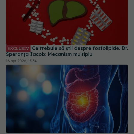
Ce trebuie să știi despre fosfolipide. Dr.
EXCLUSIV
Speranța Iacob: Mecanism multiplu
16 apr 2026, 15:34
De ce ești predispus la cancer de colon înainte să
te naști