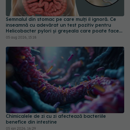
Semnalul din stomac pe care mulți îl ignoră. Ce
înseamnă cu adevărat un test pozitiv pentru
Helicobacter pylori și greșeala care poate face
tratamentul mult mai dificil
05 aug 2026, 15:18
Chimicalele de zi cu zi afectează bacteriile
benefice din intestine
05 ian 2026, 16:29