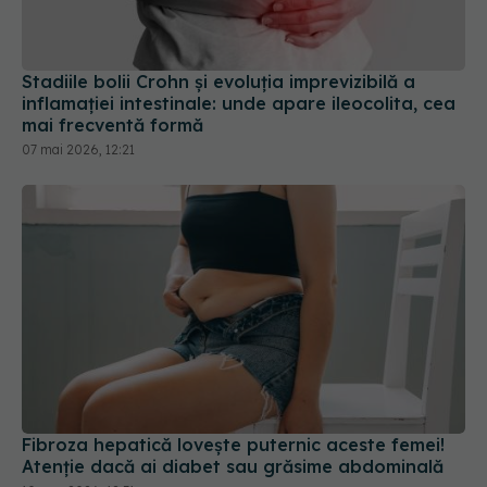
Stadiile bolii Crohn și evoluția imprevizibilă a
inflamației intestinale: unde apare ileocolita, cea
mai frecventă formă
07 mai 2026, 12:21
Fibroza hepatică lovește puternic aceste femei!
Atenție dacă ai diabet sau grăsime abdominală
10 mar 2026, 12:31