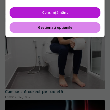
Ce înseamnă dacă ai scaun de mai mult de 2 ori
pe zi
Consimțământ
10 mar 2026, 21:53
Gestionați opțiunile
Cum se stă corect pe toaletă
17 mar 2026, 10:56