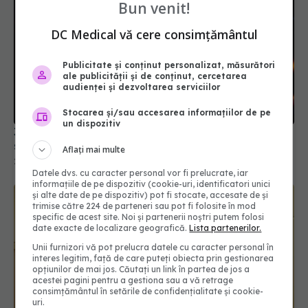
Bun venit!
DC Medical vă cere consimțământul
Publicitate și conținut personalizat, măsurători
ale publicității și de conținut, cercetarea
audienței și dezvoltarea serviciilor
3 alimente comune care pot afecta grav
Stocarea și/sau accesarea informațiilor de pe
sănătatea ficatului
un dispozitiv
22 dec 2025, 14:34
Aflați mai multe
Datele dvs. cu caracter personal vor fi prelucrate, iar
informațiile de pe dispozitiv (cookie-uri, identificatori unici
și alte date de pe dispozitiv) pot fi stocate, accesate de și
trimise către 224 de parteneri sau pot fi folosite în mod
specific de acest site. Noi și partenerii noștri putem folosi
date exacte de localizare geografică.
Lista partenerilor.
Unii furnizori vă pot prelucra datele cu caracter personal în
interes legitim, față de care puteți obiecta prin gestionarea
opțiunilor de mai jos. Căutați un link în partea de jos a
acestei pagini pentru a gestiona sau a vă retrage
consimțământul în setările de confidențialitate și cookie-
uri.