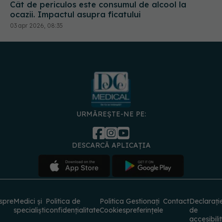
03 apr 2026, 08:35
URMĂREȘTE-NE PE:
DESCARCĂ APLICAȚIA
spre
Medici și
Politica de
Politica
Gestionați
Contact
Declarați
specialiști
confidențialitate
Cookies
preferințele
de
accesibili