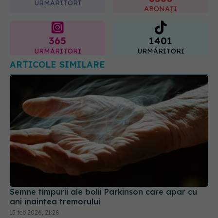
URMĂRITORI
ABONAȚI
365
1401
URMĂRITORI
URMĂRITORI
ARTICOLE SIMILARE
Semne timpurii ale bolii Parkinson care apar cu
ani înaintea tremorului
15 feb 2026, 21:28