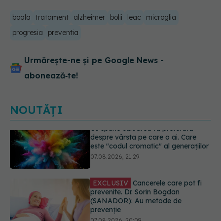
boala
tratament
alzheimer
bolii
leac
microglia
progresia
preventia
Urmărește-ne și pe Google News -
abonează‑te!
NOUTĂȚI
EXCLUSIV
Cancerele care pot fi
prevenite. Dr. Sorin Bogdan
(SANADOR): Au metode de
prevenție
07.08.2026, 20:09
Testul din deget care ar putea
indica riscul pentru 8 boli majore