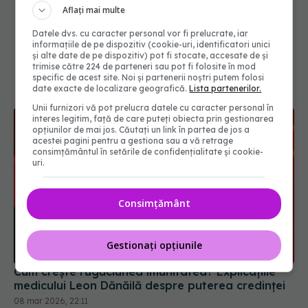
Aflați mai multe
Datele dvs. cu caracter personal vor fi prelucrate, iar
informațiile de pe dispozitiv (cookie-uri, identificatori unici
și alte date de pe dispozitiv) pot fi stocate, accesate de și
trimise către 224 de parteneri sau pot fi folosite în mod
specific de acest site. Noi și partenerii noștri putem folosi
date exacte de localizare geografică.
Lista partenerilor.
Unii furnizori vă pot prelucra datele cu caracter personal în
interes legitim, față de care puteți obiecta prin gestionarea
opțiunilor de mai jos. Căutați un link în partea de jos a
acestei pagini pentru a gestiona sau a vă retrage
consimțământul în setările de confidențialitate și cookie-
uri.
Consimțământ
Gestionați opțiunile
Cum crește rugăciunea imunitatea? Explicațiile
medicului Leon Dănăilă despre puterea credinței
08 mar 2026, 22:11