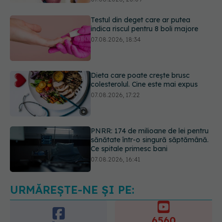
07.08.2026, 18:34
Dieta care poate crește brusc
colesterolul. Cine este mai expus
07.08.2026, 17:22
PNRR: 174 de milioane de lei pentru
sănătate într-o singură săptămână.
Ce spitale primesc bani
07.08.2026, 16:41
Ce spune culoarea ta preferată
despre vârsta pe care o ai. Care
este "codul cromatic" al generațiilor
07.08.2026, 21:29
URMĂREȘTE-NE ȘI PE:
6560