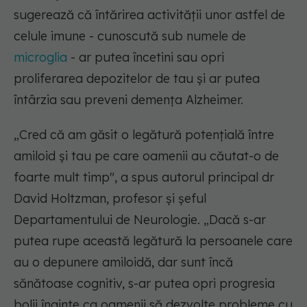
sugerează că întărirea activității unor astfel de
celule imune - cunoscută sub numele de
microglia
- ar putea încetini sau opri
proliferarea depozitelor de tau și ar putea
întârzia sau preveni demența Alzheimer.
„Cred că am găsit o legătură potențială între
amiloid și tau pe care oamenii au căutat-o de
foarte mult timp", a spus autorul principal dr
David Holtzman, profesor și șeful
Departamentului de Neurologie. „Dacă s-ar
putea rupe această legătură la persoanele care
au o depunere amiloidă, dar sunt încă
sănătoase cognitiv, s-ar putea opri progresia
bolii înainte ca oamenii să dezvolte probleme cu