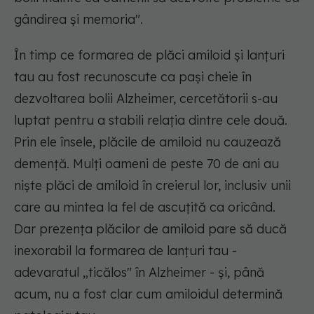
gândirea și memoria".
În timp ce formarea de plăci amiloid și lanțuri
tau au fost recunoscute ca pași cheie în
dezvoltarea bolii Alzheimer, cercetătorii s-au
luptat pentru a stabili relația dintre cele două.
Prin ele însele, plăcile de amiloid nu cauzează
demență. Mulți oameni de peste 70 de ani au
niște plăci de amiloid în creierul lor, inclusiv unii
care au mintea la fel de ascuțită ca oricând.
Dar prezența plăcilor de amiloid pare să ducă
inexorabil la formarea de lanțuri tau -
adevaratul „ticălos" în Alzheimer - și, până
acum, nu a fost clar cum amiloidul determină