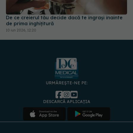
De ce creierul tău decide dacă te îngrași înainte
de prima înghițitură
10 iun 2026, 12:20
URMĂREȘTE-NE PE:
DESCARCĂ APLICAȚIA