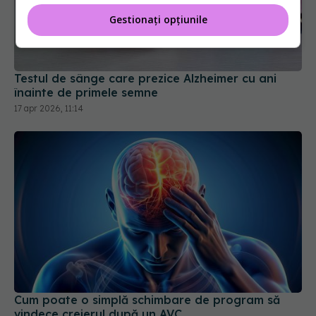
Gestionați opțiunile
Testul de sânge care prezice Alzheimer cu ani
înainte de primele semne
17 apr 2026, 11:14
Cum poate o simplă schimbare de program să
vindece creierul după un AVC
30 iun 2026, 17:13