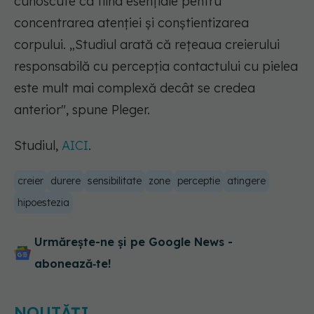
cunoscute ca fiind esențiale pentru
concentrarea atenției și conștientizarea
corpului. „Studiul arată că rețeaua creierului
responsabilă cu percepția contactului cu pielea
este mult mai complexă decât se credea
anterior", spune Pleger.
Studiul,
AICI
.
creier
durere
sensibilitate
zone
perceptie
atingere
hipoestezia
Urmărește-ne și pe Google News -
abonează‑te!
NOUTĂȚI