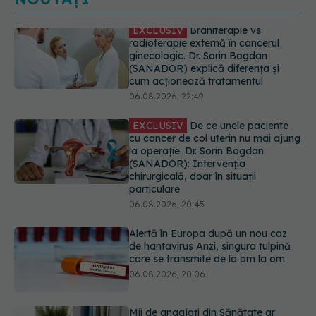
EXCLUSIV
De ce unele paciente
cu cancer de col uterin nu mai ajung
la operație. Dr. Sorin Bogdan
(SANADOR): Intervenția
chirurgicală, doar în situații
particulare
06.08.2026, 20:45
Alertă în Europa după un nou caz
de hantavirus Anzi, singura tulpină
care se transmite de la om la om
06.08.2026, 20:06
Mii de angajați din Sănătate ar
putea primi salarii mai mari.
Sindicatele cer schimbarea legii
06.08.2026, 19:26
EXCLUSIV
Cancerele ginecologice