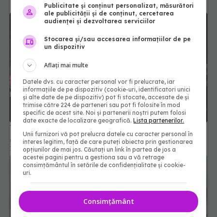
Publicitate și conținut personalizat, măsurători
ale publicității și de conținut, cercetarea
audienței și dezvoltarea serviciilor
Stocarea și/sau accesarea informațiilor de pe
un dispozitiv
Aflați mai multe
Datele dvs. cu caracter personal vor fi prelucrate, iar
informațiile de pe dispozitiv (cookie-uri, identificatori unici
și alte date de pe dispozitiv) pot fi stocate, accesate de și
trimise către 224 de parteneri sau pot fi folosite în mod
Te rătăcești des la festivaluri? Ar putea fi un
specific de acest site. Noi și partenerii noștri putem folosi
„defect” al creierului despre care puțini știu
date exacte de localizare geografică.
Lista partenerilor.
13 iun 2026, 21:48
Unii furnizori vă pot prelucra datele cu caracter personal în
interes legitim, față de care puteți obiecta prin gestionarea
opțiunilor de mai jos. Căutați un link în partea de jos a
acestei pagini pentru a gestiona sau a vă retrage
consimțământul în setările de confidențialitate și cookie-
uri.
Consimțământ