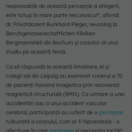
responsabile de această percepție a atingerii,
este totuși în mare parte necunoscut", afirmă
dr. Privatdozent Burkhard Pleger, neurolog la
Berufsgenossenschaftlichen Kliniken
Bergmannsheil din Bochum și coautor al unui
studiu pe această temă.
Ca să răspundă la această întrebare, el și
colegii săi din Leipzig au examinat creierul a 70
de pacienți folosind imagistica prin rezonanță
magnetică structurală (RMN). Ca urmare a unei
accidentări sau a unui accident vascular
cerebral, participanții au suferit de o
percepție
tulburată a corpului, cum ar fi hipoestezia - o
afecțiune în care
presiunea
și percepția tactilă