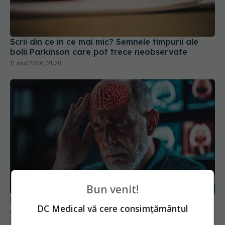
Scrii din ce în ce mai mic? Semnele timpurii ale
bolii Parkinson care pot trece neobservate
11 mai 2026, 21:28
Lucrul care ne afectează creierul. Duce la
Bun venit!
Alzheimer
27 iul 2026, 17:06
DC Medical vă cere consimțământul