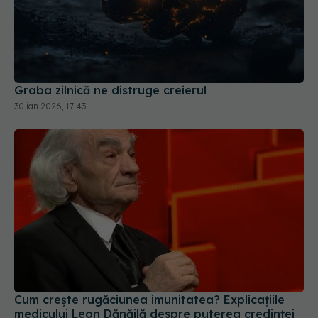
Graba zilnică ne distruge creierul
30 ian 2026, 17:43
Cum crește rugăciunea imunitatea? Explicațiile
medicului Leon Dănăilă despre puterea credinței
08 mar 2026, 22:11