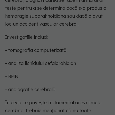
cerebral, diagnosticarea se face în urma unor
teste pentru a se determina dacă s-a produs o
hemoragie subarahnoidiană sau dacă a avut
loc un accident vascular cerebral.
Investigațiile includ:
- tomografia computerizată
- analiza lichidului cefalorahidian
- RMN
- angiografie cerebrală.
În ceea ce privește tratamentul anevrismului
cerebral, trebuie menționat că nu toate