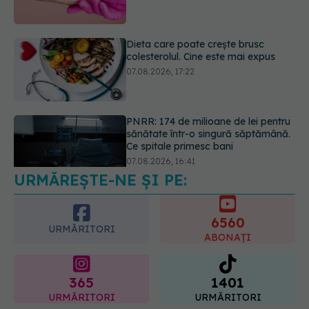
PNRR: 174 de milioane de lei pentru
sănătate într-o singură săptămână.
Ce spitale primesc bani
07.08.2026, 16:41
Ce spune culoarea ta preferată
despre vârsta pe care o ai. Care
este "codul cromatic" al generațiilor
07.08.2026, 21:29
URMĂREȘTE-NE ȘI PE:
6560
URMĂRITORI
ABONAȚI
365
1401
URMĂRITORI
URMĂRITORI