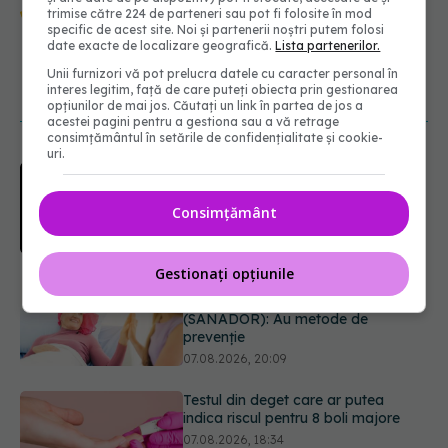
Urmărește-ne și pe Google News -
trimise către 224 de parteneri sau pot fi folosite în mod
abonează‑te!
specific de acest site. Noi și partenerii noștri putem folosi
date exacte de localizare geografică.
Lista partenerilor.
Unii furnizori vă pot prelucra datele cu caracter personal în
interes legitim, față de care puteți obiecta prin gestionarea
NOUTĂȚI
opțiunilor de mai jos. Căutați un link în partea de jos a
acestei pagini pentru a gestiona sau a vă retrage
consimțământul în setările de confidențialitate și cookie-
uri.
EXCLUSIV
Cancerele care pot fi
prevenite. Dr. Sorin Bogdan
(SANADOR): Au metode de
Consimțământ
prevenție
07.08.2026, 20:09
Gestionați opțiunile
Testul din deget care ar putea
indica riscul pentru 8 boli majore
07.08.2026, 18:34
Dieta care poate crește brusc
colesterolul. Cine este mai expus
07.08.2026, 17:22