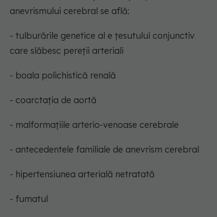
anevrismului cerebral se află:
- tulburările genetice al e țesutului conjunctiv
care slăbesc pereții arteriali
- boala polichistică renală
- coarctația de aortă
- malformațiile arterio-venoase cerebrale
- antecedentele familiale de anevrism cerebral
- hipertensiunea arterială netratată
- fumatul