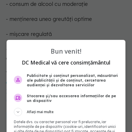
- consum de alcool cu moderație
- menținerea uneo greutăți optime
- mișcare regulată
- reducerea consumului de băuturi cu conținut
Bun venit!
de cafeină.
DC Medical vă cere consimțământul
Vezi și:
Hidronefroza, afecțiunea care poate
Publicitate și conținut personalizat, măsurători
ale publicității și de conținut, cercetarea
duce la pierderea funcției renale. Cristian
audienței și dezvoltarea serviciilor
Iatagan: Este vorba de o scurgere deficitară a
Stocarea și/sau accesarea informațiilor de pe
urinei de la nivelul unui rinichi
un dispozitiv
Aflați mai multe
medical
sport
sanatate
anevrism
culturist
jo lindner
Datele dvs. cu caracter personal vor fi prelucrate, iar
informațiile de pe dispozitiv (cookie-uri, identificatori unici
și alte date de pe dispozitiv) pot fi stocate, accesate de și