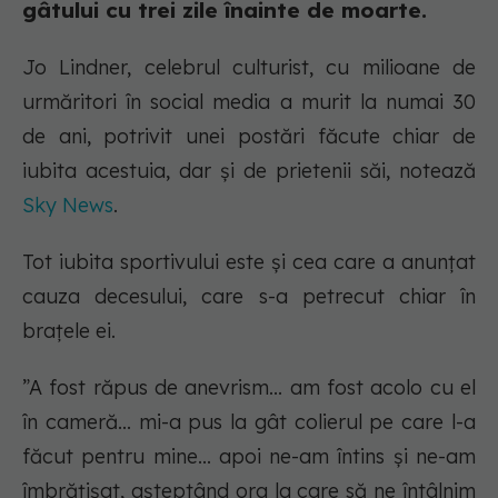
gâtului cu trei zile înainte de moarte.
Jo Lindner, celebrul culturist, cu milioane de
urmăritori în social media a murit la numai 30
de ani, potrivit unei postări făcute chiar de
iubita acestuia, dar și de prietenii săi, notează
Sky News
.
Tot iubita sportivului este și cea care a anunțat
cauza decesului, care s-a petrecut chiar în
brațele ei.
”A fost răpus de anevrism... am fost acolo cu el
în cameră... mi-a pus la gât colierul pe care l-a
făcut pentru mine... apoi ne-am întins și ne-am
îmbrățișat, așteptând ora la care să ne întâlnim