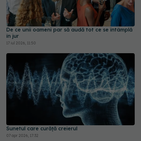
De ce unii oameni par să audă tot ce se întâmplă
în jur
17 iul 2026, 11:50
Sunetul care curăță creierul
07 apr 2026, 17:32