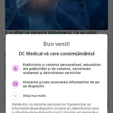
S-a aflat ce oprește Alzheimerul. Ce au găsit
medicii în creierul unui pacient tratat
Bun venit!
14 iul 2026, 09:00
DC Medical vă cere consimțământul
Publicitate și conținut personalizat, măsurători
ale publicității și de conținut, cercetarea
audienței și dezvoltarea serviciilor
Stocarea și/sau accesarea informațiilor de pe
un dispozitiv
Aflați mai multe
Datele dvs. cu caracter personal vor fi prelucrate, iar
informațiile de pe dispozitiv (cookie-uri, identificatori unici
Care este legătura dintre durerile de cap și
și alte date de pe dispozitiv) pot fi stocate, accesate de și