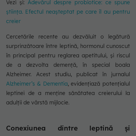
Vezi și:
Adevărul despre probiotice: ce spune
știința. Efectul neașteptat pe care îl au pentru
creier
Cercetările recente au dezvăluit o legătură
surprinzătoare între leptină, hormonul cunoscut
în principal pentru reglarea apetitului, și riscul
de a dezvolta demență, în special boala
Alzheimer. Acest studiu, publicat în jurnalul
Alzheimer’s & Dementia
, evidențiază potențialul
leptinei de a menține sănătatea creierului la
adulții de vârstă mijlocie.
Conexiunea dintre leptină și