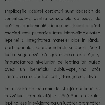
Implicațiile acestei cercetări sunt deosebit de
semnificative pentru persoanele cu exces de
grăsime abdominală, deoarece studiul a găsit
asocieri mai puternice între bioavailableitatea
leptinei și integritatea materiei albe în rândul
participanților supraponderali și obezi. Acest
lucru sugerează că gestionarea greutății și
îmbunătățirea nivelurilor de leptină ar putea
avea un beneficiu dublu—sprijinind atât
sănătatea metabolică, cât și funcția cognitivă.
Pe măsură ce oamenii de știință continuă să
dezvăluie complexitățile sănătății creierului,
leptina iese în evidență ca un jucător promițător