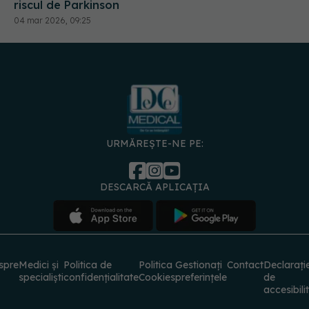
riscul de Parkinson
04 mar 2026, 09:25
URMĂREȘTE-NE PE:
DESCARCĂ APLICAȚIA
spre
Medici și
Politica de
Politica
Gestionați
Contact
Declarați
specialiști
confidențialitate
Cookies
preferințele
de
accesibili