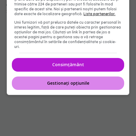
demență
trimise către 224 de parteneri sau pot fi folosite în mod
specific de acest site. Noi și partenerii noștri putem folosi
15 mai 2026, 14:25
date exacte de localizare geografică.
Lista partenerilor.
Unii furnizori vă pot prelucra datele cu caracter personal în
interes legitim, față de care puteți obiecta prin gestionarea
opțiunilor de mai jos. Căutați un link în partea de jos a
acestei pagini pentru a gestiona sau a vă retrage
consimțământul în setările de confidențialitate și cookie-
uri.
Consimțământ
Gestionați opțiunile