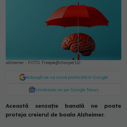
alzheimer - FOTO: Freepik@chacper110
Adaugă-ne ca sursă preferată în Google
Urmărește-ne pe Google News
Această senzație banală ne poate
proteja creierul de boala Alzheimer.