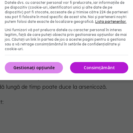
Datele dvs. cu caracter personal vor fi prelucrate, iar informațiile de
pe dispozitiv (cookie-uri, identificatori unici și alte date de pe
zentarea de urgență la medic. Cazurile de otrăvire
dispozitiv) pot fi stocate, accesate de și trimise către 224 de parteneri
sau pot fi folosite în mod specific de acest site. Noi și partenerii noștri
putem folosi date exacte de localizare geografică.
Lista partenerilor.
Unii furnizori vă pot prelucra datele cu caracter personal în interes
legitim, față de care puteți obiecta prin gestionarea opțiunilor de mai
jos. Căutați un link în partea de jos a acestei pagini pentru a gestiona
cu arsenic, cauze
sau a vă retrage consimțământul în setările de confidențialitate și
cookie-uri.
 mai comună cauză a otrăvirii cu arsenic. De altfel
Gestionați opțiunile
Consimțământ
ral în subsol și poate pătrunde în pânza freatică,
le de la instalațiile industriale. Mai mult, consumul
adă lungă de timp poate duce la arsenicoză.
t: