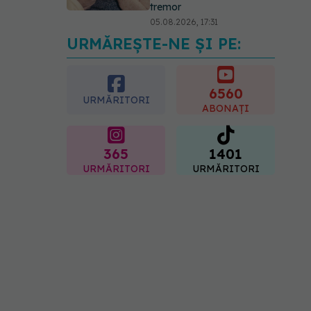
tremor
05.08.2026, 17:31
URMĂREȘTE-NE ȘI PE:
Gabriela Cristea, manifest
pentru respect și
acceptare: Corpul
fiecăruia spune o poveste
6560
URMĂRITORI
05.08.2026, 21:23
ABONAȚI
365
1401
URMĂRITORI
URMĂRITORI