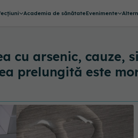
fecțiuni
Academia de sănătate
Evenimente
Alter
ea cu arsenic, cauze, 
ea prelungită este mo