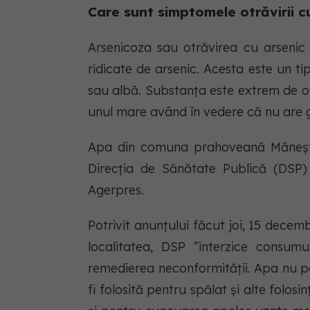
Care sunt simptomele otrăvirii c
Arsenicoza sau otrăvirea cu arsenic
ridicate de arsenic. Acesta este un ti
sau albă. Substanța este extrem de ot
unul mare având în vedere că nu are 
Apa din comuna prahoveană Măneşti 
Direcţia de Sănătate Publică (DSP)
Agerpres.
Potrivit anunțului făcut joi, 15 decem
localitatea, DSP ”interzice consu
remedierea neconformității. Apa nu po
fi folosită pentru spălat și alte folo