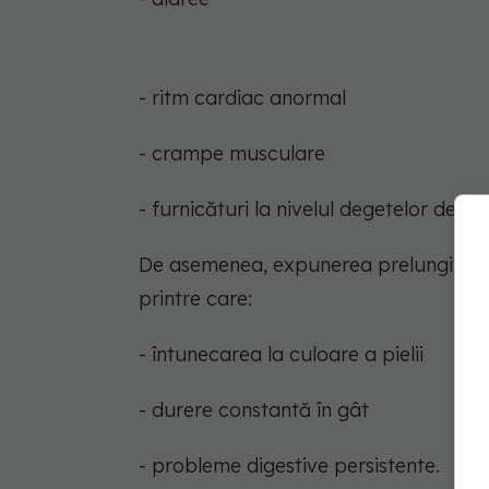
- ritm cardiac anormal
- crampe musculare
- furnicături la nivelul degetelor de la 
De asemenea, expunerea prelungită l
printre care:
- întunecarea la culoare a pielii
- durere constantă în gât
- probleme digestive persistente.