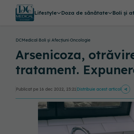
Lifestyle
Doza de sănătate
Boli și a
DCMedical
›
Boli și Afecțiuni
›
Oncologie
Arsenicoza, otrăvir
tratament. Expuner
Publicat pe 16 dec 2022, 23:21
Distribuie acest articol