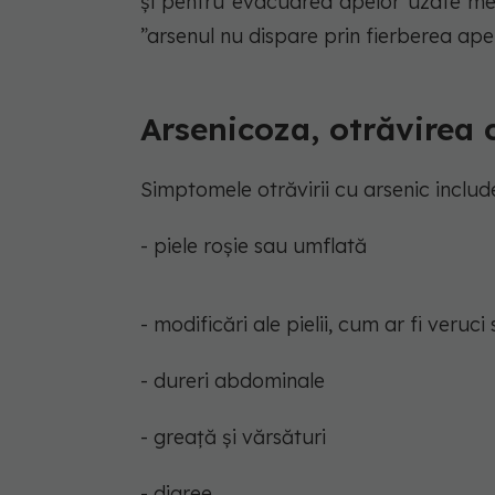
și pentru evacuarea apelor uzate men
”arsenul nu dispare prin fierberea apei
Arsenicoza, otrăvirea 
Simptomele otrăvirii cu arsenic includ
- piele roșie sau umflată
- modificări ale pielii, cum ar fi veruci 
- dureri abdominale
- greață și vărsături
- diaree