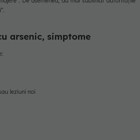
ajere”. De asemenea, au mai subliniat autoritățile
”.
cu arsenic, simptome
e:
sau leziuni noi