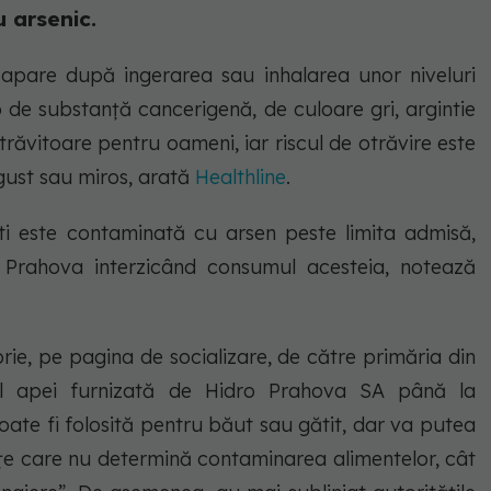
u arsenic.
 apare după ingerarea sau inhalarea unor niveluri
p de substanță cancerigenă, de culoare gri, argintie
răvitoare pentru oameni, iar riscul de otrăvire este
gust sau miros, arată
Healthline
.
este contaminată cu arsen peste limita admisă,
 Prahova interzicând consumul acesteia, notează
brie, pe pagina de socializare, de către primăria din
mul apei furnizată de Hidro Prahova SA până la
ate fi folosită pentru băut sau gătit, dar va putea
sințe care nu determină contaminarea alimentelor, cât