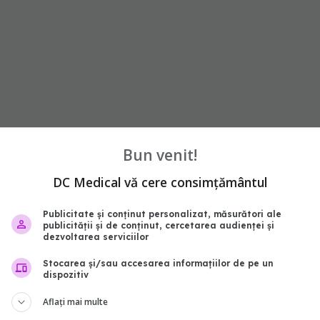
mâini și picioare.
Bun venit!
a arsenic poate provoca simptome mai grave,
DC Medical vă cere consimțământul
Publicitate și conținut personalizat, măsurători ale
publicității și de conținut, cercetarea audienței și
dezvoltarea serviciilor
Stocarea și/sau accesarea informațiilor de pe un
dispozitiv
Aflați mai multe