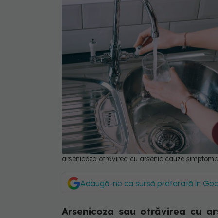
arsenicoza otravirea cu arsenic cauze simptom
Adaugă-ne ca sursă preferată în Go
Arsenicoza sau otrăvirea cu ar