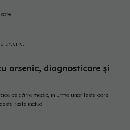
izate
u arsenic.
cu arsenic, diagnosticare și
 face de către medic, în urma unor teste care
ceste teste includ: