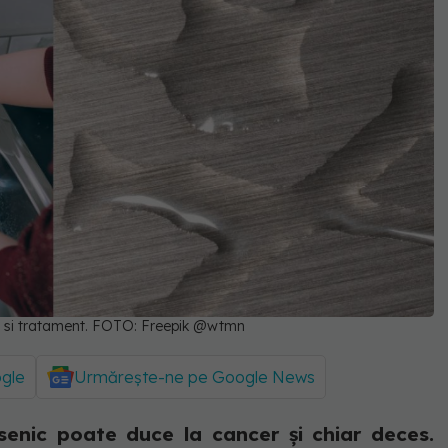
e si tratament. FOTO: Freepik @wtmn
ogle
Urmărește-ne pe Google News
senic poate duce la cancer și chiar deces.