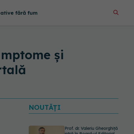
native fără fum
simptome și
rtală
NOUTĂȚI
Prof. dr. Valeriu Gheorghiță
intră în Board-ul Editorial