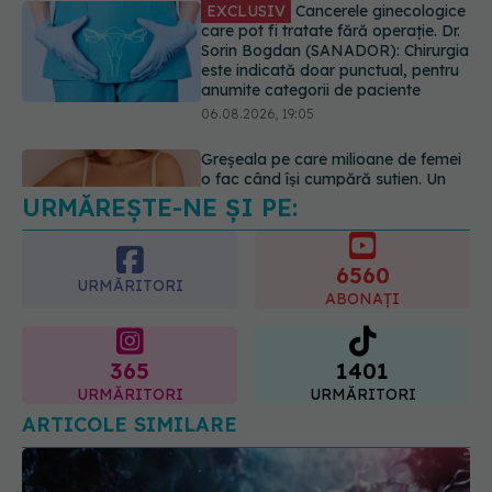
o fac când își cumpără sutien. Un
medic explică metoda corectă
06.08.2026, 18:08
URMĂREȘTE-NE ȘI PE:
EXCLUSIV
De ce unele paciente
cu cancer de col uterin nu mai ajung
la operație. Dr. Sorin Bogdan
6560
(SANADOR): Intervenția
URMĂRITORI
chirurgicală, doar în situații
ABONAȚI
particulare
06.08.2026, 20:45
365
1401
URMĂRITORI
URMĂRITORI
ARTICOLE SIMILARE