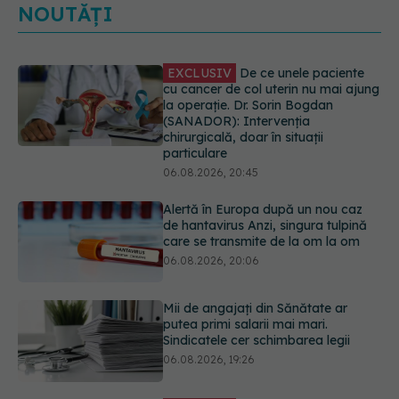
NOUTĂȚI
Alertă în Europa după un nou caz
de hantavirus Anzi, singura tulpină
care se transmite de la om la om
06.08.2026, 20:06
Mii de angajați din Sănătate ar
putea primi salarii mai mari.
Sindicatele cer schimbarea legii
06.08.2026, 19:26
EXCLUSIV
Cancerele ginecologice
care pot fi tratate fără operație. Dr.
Sorin Bogdan (SANADOR): Chirurgia
este indicată doar punctual, pentru
anumite categorii de paciente
06.08.2026, 19:05
Greșeala pe care milioane de femei