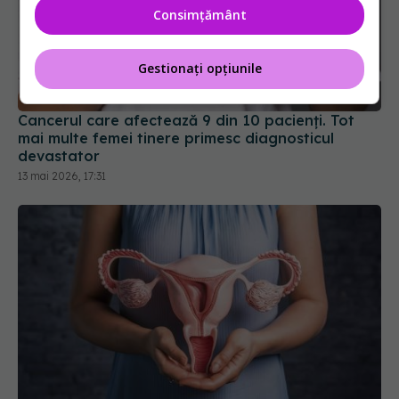
Consimțământ
Cancerul care afectează 9 din 10 pacienți. Tot
mai multe femei tinere primesc diagnosticul
Gestionați opțiunile
devastator
13 mai 2026, 17:31
Cancerul de col uterin, boala care poate fi
prevenită
17 noi 2025, 17:02