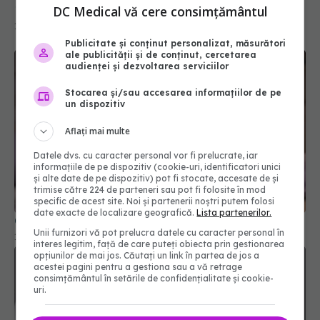
DC Medical vă cere consimțământul
Publicitate și conținut personalizat, măsurători
ale publicității și de conținut, cercetarea
audienței și dezvoltarea serviciilor
Stocarea și/sau accesarea informațiilor de pe
un dispozitiv
Aflați mai multe
Ce își doresc cu adevărat pacienții cu cancer
Datele dvs. cu caracter personal vor fi prelucrate, iar
informațiile de pe dispozitiv (cookie-uri, identificatori unici
10 mar 2026, 21:14
și alte date de pe dispozitiv) pot fi stocate, accesate de și
trimise către 224 de parteneri sau pot fi folosite în mod
specific de acest site. Noi și partenerii noștri putem folosi
date exacte de localizare geografică.
Lista partenerilor.
Unii furnizori vă pot prelucra datele cu caracter personal în
interes legitim, față de care puteți obiecta prin gestionarea
opțiunilor de mai jos. Căutați un link în partea de jos a
acestei pagini pentru a gestiona sau a vă retrage
consimțământul în setările de confidențialitate și cookie-
uri.