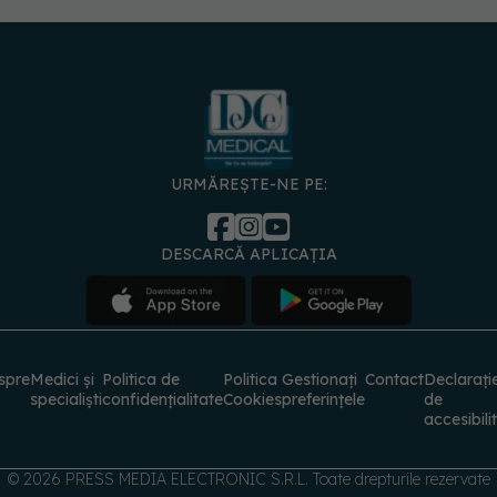
URMĂREȘTE-NE PE:
DESCARCĂ APLICAȚIA
spre
Medici și
Politica de
Politica
Gestionați
Contact
Declarați
specialiști
confidențialitate
Cookies
preferințele
de
accesibili
© 2026 PRESS MEDIA ELECTRONIC S.R.L. Toate drepturile rezervate