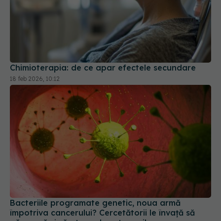
Chimioterapia: de ce apar efectele secundare
18 feb 2026, 10:12
Bacteriile programate genetic, noua armă
împotriva cancerului? Cercetătorii le învață să
găsească și să atace doar tumorile
17 iul 2026, 12:40