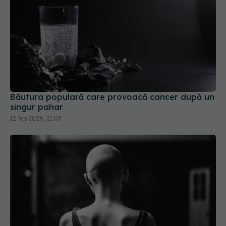
Băutura populară care provoacă cancer după un
singur pahar
12 feb 2026, 21:03
“Am aflat că am cancer la creier la o petrecere”.
Semnul ciudat dat de menstruație