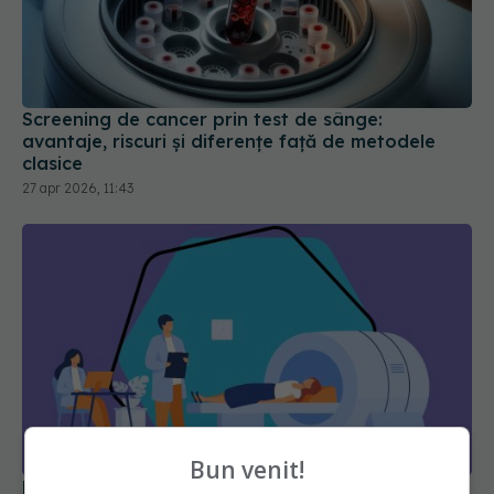
Screening de cancer prin test de sânge:
avantaje, riscuri și diferențe față de metodele
clasice
27 apr 2026, 11:43
De ce simptomele cancerului apar abia după 10-
15 ani de la apariția bolii în organism
14 mai 2026, 21:37
Bun venit!